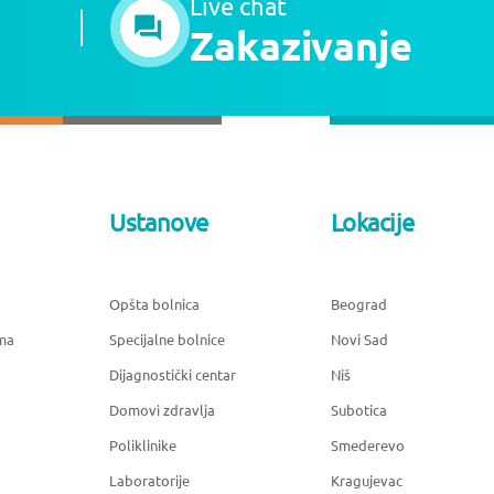
Live chat
Zakazivanje
Ustanove
Lokacije
Opšta bolnica
Beograd
ma
Specijalne bolnice
Novi Sad
Dijagnostički centar
Niš
Domovi zdravlja
Subotica
Poliklinike
Smederevo
Laboratorije
Kragujevac