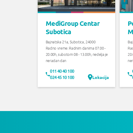
MediGroup Centar
P
Subotica
M
Bajnatska 21a, Subotica
,
24000
Baj
Radno vreme:
Radnim danima 07.00 -
Ra
20.00h, subotom 08 - 13.00h, nedelja je
20.
neradan dan
ne
011 40 40 100
Lokacija
024 45 10 100