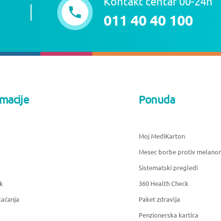
Kontakt centar 00-24h
011 40 40 100
rmacije
Ponuda
Moj MediKarton
Mesec borbe protiv melano
Sistematski pregledi
k
360 Health Check
laćanja
Paket zdravlja
Penzionerska kartica