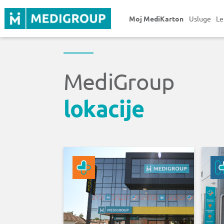
Moj MediKarton
Usluge
Le
MediGroup
lokacije