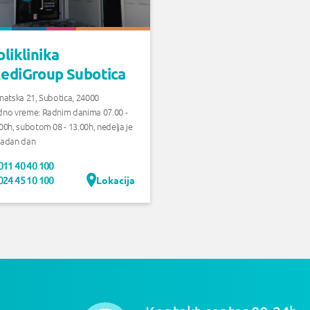
oliklinika
ediGroup Subotica
natska 21, Subotica
,
24000
dno vreme:
Radnim danima 07.00 -
00h, subotom 08 - 13.00h, nedelja je
radan dan
011 40 40 100
Lokacija
024 45 10 100