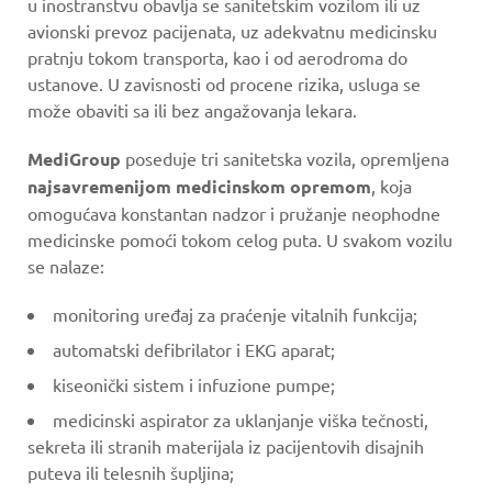
u inostranstvu obavlja se sanitetskim vozilom ili uz
avionski prevoz pacijenata, uz adekvatnu medicinsku
pratnju tokom transporta, kao i od aerodroma do
ustanove. U zavisnosti od procene rizika, usluga se
može obaviti sa ili bez angažovanja lekara.
MediGroup
poseduje tri sanitetska vozila, opremljena
najsavremenijom medicinskom opremom
, koja
omogućava konstantan nadzor i pružanje neophodne
medicinske pomoći tokom celog puta. U svakom vozilu
se nalaze:
monitoring uređaj za praćenje vitalnih funkcija;
automatski defibrilator i EKG aparat;
kiseonički sistem i infuzione pumpe;
medicinski aspirator za uklanjanje viška tečnosti,
sekreta ili stranih materijala iz pacijentovih disajnih
puteva ili telesnih šupljina;