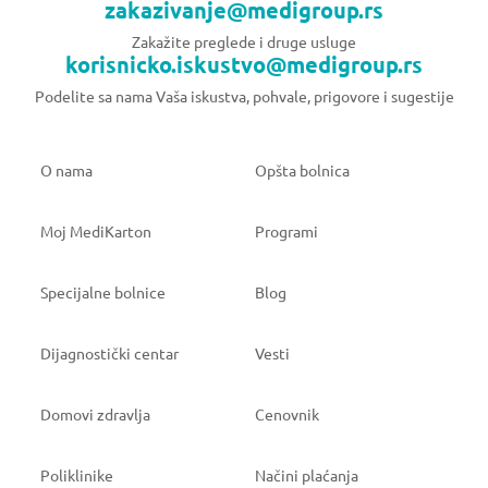
zakazivanje@medigroup.rs
Zakažite preglede i druge usluge
korisnicko.iskustvo@medigroup.rs
Podelite sa nama Vaša iskustva, pohvale, prigovore i sugestije
O nama
Opšta bolnica
Moj MediKarton
Programi
Specijalne bolnice
Blog
Dijagnostički centar
Vesti
Domovi zdravlja
Cenovnik
Poliklinike
Načini plaćanja