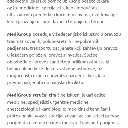
adekvatnu lekarsku pomoć uz kućne posete lekara
opšte medicine i specijalista, kao i mogućnost
ultrazvučnih pregleda u kućnim uslovima, uzorkovanje
krvi i pružanje usluge davanja terapije na terenu.
MediGroup
poseduje višedecenijsko iskustvo u prevozu
traumatizovanih, polupokretnih i nepokretnih
pacijenata, transportu pacijenata koji zahtevaju prevoz
u ležećem položaju, prevozu invalida. Služba
obezbeđuje i prevoz sanitetom prilikom otpusta iz
bolnice ili od kuće do zdravstvene ustanove, uz
mogućnost čekanja i povratka pacijenta kući, kao i
prevoz pacijenata do banjskih lečilišta.
MediGroup stručni tim
čine iskusni lekari opšte
medicine, specijalisti urgentne medicine,
anesteziologije i kardiologije; medicinski tehničari i
profesionalni vozači specijalizovani za sanitetski prevoz
pacijenata u zemlji i u inostranstvu. Transport pacijenata