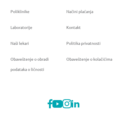
Poliklinike
Načini plaćanja
Laboratorije
Kontakt
Naši lekari
Politika privatnosti
Obaveštenje o obradi
Obaveštenje o kolačićima
podataka o ličnosti