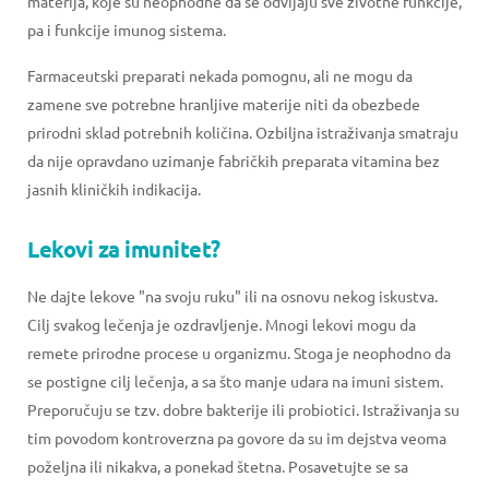
materija, koje su neophodne da se odvijaju sve životne funkcije,
pa i funkcije imunog sistema.
Farmaceutski preparati nekada pomognu, ali ne mogu da
zamene sve potrebne hranljive materije niti da obezbede
prirodni sklad potrebnih količina. Ozbiljna istraživanja smatraju
da nije opravdano uzimanje fabričkih preparata vitamina bez
jasnih kliničkih indikacija.
Lekovi za imunitet?
Ne dajte lekove "na svoju ruku" ili na osnovu nekog iskustva.
Cilj svakog lečenja je ozdravljenje. Mnogi lekovi mogu da
remete prirodne procese u organizmu. Stoga je neophodno da
se postigne cilj lečenja, a sa što manje udara na imuni sistem.
Preporučuju se tzv. dobre bakterije ili probiotici. Istraživanja su
tim povodom kontroverzna pa govore da su im dejstva veoma
poželjna ili nikakva, a ponekad štetna. Posavetujte se sa