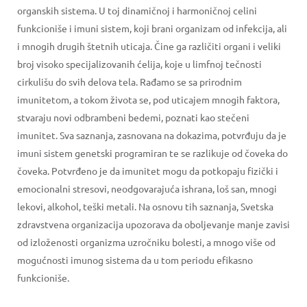
organskih sistema. U toj dinamičnoj i harmoničnoj celini
funkcioniše i imuni sistem, koji brani organizam od infekcija, ali
i mnogih drugih štetnih uticaja. Čine ga različiti organi i veliki
broj visoko specijalizovanih ćelija, koje u limfnoj tečnosti
cirkulišu do svih delova tela. Rađamo se sa prirodnim
imunitetom, a tokom života se, pod uticajem mnogih faktora,
stvaraju novi odbrambeni bedemi, poznati kao stečeni
imunitet. Sva saznanja, zasnovana na dokazima, potvrđuju da je
imuni sistem genetski programiran te se razlikuje od čoveka do
čoveka. Potvrđeno je da imunitet mogu da potkopaju fizički i
emocionalni stresovi, neodgovarajuća ishrana, loš san, mnogi
lekovi, alkohol, teški metali. Na osnovu tih saznanja, Svetska
zdravstvena organizacija upozorava da oboljevanje manje zavisi
od izloženosti organizma uzročniku bolesti, a mnogo više od
mogućnosti imunog sistema da u tom periodu efikasno
funkcioniše.