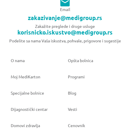
Email
zakazivanje@medigroup.rs
Zakažite preglede i druge usluge
korisnicko.iskustvo@medigroup.rs
Podelite sa nama Vaša iskustva, pohvale, prigovore i sugestije
O nama
Opšta bolnica
Moj MediKarton
Programi
Specijalne bolnice
Blog
Dijagnostički centar
Vesti
Domovi zdravlja
Cenovnik