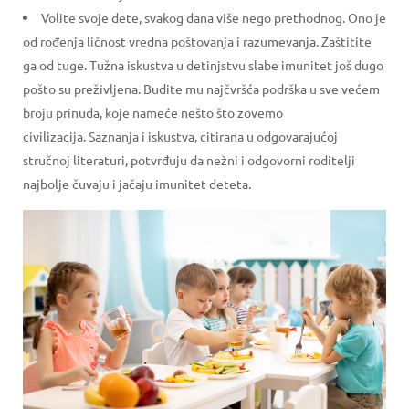
Volite svoje dete, svakog dana više nego prethodnog. Ono je
od rođenja ličnost vredna poštovanja i razumevanja. Zaštitite
ga od tuge. Tužna iskustva u detinjstvu slabe imunitet još dugo
pošto su preživljena. Budite mu najčvršća podrška u sve većem
broju prinuda, koje nameće nešto što zovemo
civilizacija. Saznanja i iskustva, citirana u odgovarajućoj
stručnoj literaturi, potvrđuju da nežni i odgovorni roditelji
najbolje čuvaju i jačaju imunitet deteta.