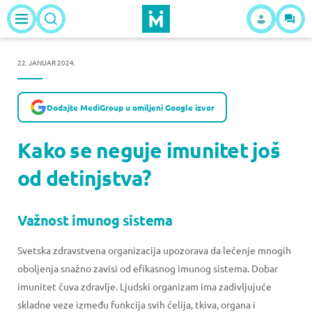
22. JANUAR 2024.
Dodajte MediGroup u omiljeni Google izvor
Kako se neguje imunitet još
od detinjstva?
Važnost imunog sistema
Svetska zdravstvena organizacija upozorava da lečenje mnogih
oboljenja snažno zavisi od efikasnog imunog sistema. Dobar
imunitet čuva zdravlje. Ljudski organizam ima zadivljujuće
skladne veze između funkcija svih ćelija, tkiva, organa i