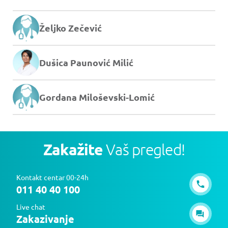
Željko Zečević
Dušica Paunović Milić
Gordana Miloševski-Lomić
Zakažite
Vaš pregled!
Kontakt centar 00-24h
011 40 40 100
Live chat
Zakazivanje