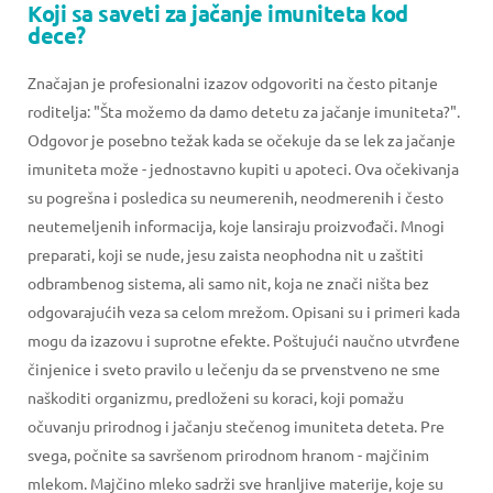
Koji sa saveti za jačanje imuniteta kod
dece?
Značajan je profesionalni izazov odgovoriti na često pitanje
roditelja: "Šta možemo da damo detetu za jačanje imuniteta?".
Odgovor je posebno težak kada se očekuje da se lek za jačanje
imuniteta može - jednostavno kupiti u apoteci. Ova očekivanja
su pogrešna i posledica su neumerenih, neodmerenih i često
neutemeljenih informacija, koje lansiraju proizvođači. Mnogi
preparati, koji se nude, jesu zaista neophodna nit u zaštiti
odbrambenog sistema, ali samo nit, koja ne znači ništa bez
odgovarajućih veza sa celom mrežom. Opisani su i primeri kada
mogu da izazovu i suprotne efekte. Poštujući naučno utvrđene
činjenice i sveto pravilo u lečenju da se prvenstveno ne sme
naškoditi organizmu, predloženi su koraci, koji pomažu
očuvanju prirodnog i jačanju stečenog imuniteta deteta. Pre
svega, počnite sa savršenom prirodnom hranom - majčinim
mlekom. Majčino mleko sadrži sve hranljive materije, koje su