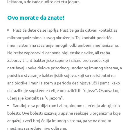
lekarom, a do tada nudite detetu jogurt.
Ovo morate da znate!
Pustite dete da se isprlja. Pustite ga da ostvari kontakt sa
mikroorganizmima iz svog okruženja. Taj kontakt podstiče
imuni sistem na stvaranje mnogih odbrambenih mehanizama.
Ne treba zapostaviti osnovne higijenske navike, ali treba
zaboraviti antibakterijske sapune i slične proizvode, koji
narušavaju neke delove prirodnog, urođenog imunog sistema, a
podstiču stvaranje bakterijskih sojeva, koji su rezistentni na
antibiotike. Imuni sistem u periodu detinjstva uči i pamti kako
da razlikuje sopstvene ćelije od različitih "uljeza". Osnova tog
učenja je kontakt sa "uljezom".
Sarađujte sa pedijatrom i alergologom u lečenju alergijskih
bolesti. Ove bolesti izazivaju upalne reakcije u organizmu koje
angažuju veći broj ćelija imunog sistema, pa se na drugim
mestima razređuje nivo odbrane.