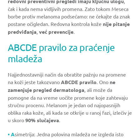
redovni preventivni pregledi imaju ključnu ulogu
,
čak i kada nema vidljivih promena. Zato tokom Meseca
borbe protiv melanoma podsećamo: ne čekajte da znak
postane očigledan. Redovna kontrola kože
nije pitanje
predviđanja
,
već prevencije
.
ABCDE pravilo za praćenje
mladeža
Najjednostavniji način da obratite pažnju na promene
na koži jeste takozvano
ABCDE pravilo
. Ono
ne
zamenjuje pregled dermatologa
, ali može da
pomogne da na vreme uočite promene koje zahtevaju
stručnu procenu. Melanom je jedan od najopasnijih
oblika raka kože, ali kada se otkrije u ranoj fazi, izlečiv je
u skoro
90% slučajeva
.
• A
simetrija: Jedna polovina mladeža ne izgleda isto