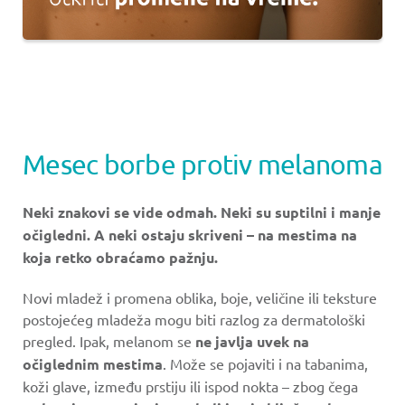
Mesec borbe protiv melanoma
Neki znakovi se vide odmah. Neki su suptilni i manje
očigledni. A neki ostaju skriveni – na mestima na
koja retko obraćamo pažnju.
Novi mladež i promena oblika, boje, veličine ili teksture
postojećeg mladeža mogu biti razlog za dermatološki
pregled. Ipak, melanom se
ne javlja uvek na
očiglednim mestima
. Može se pojaviti i na tabanima,
koži glave, između prstiju ili ispod nokta – zbog čega