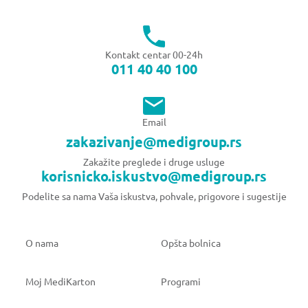
Kontakt centar 00-24h
011 40 40 100
Email
zakazivanje@medigroup.rs
Zakažite preglede i druge usluge
korisnicko.iskustvo@medigroup.rs
Podelite sa nama Vaša iskustva, pohvale, prigovore i sugestije
O nama
Opšta bolnica
Moj MediKarton
Programi