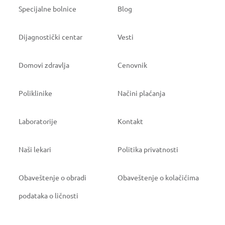
Specijalne bolnice
Blog
Dijagnostički centar
Vesti
Domovi zdravlja
Cenovnik
Poliklinike
Načini plaćanja
Laboratorije
Kontakt
Naši lekari
Politika privatnosti
Obaveštenje o obradi
Obaveštenje o kolačićima
podataka o ličnosti