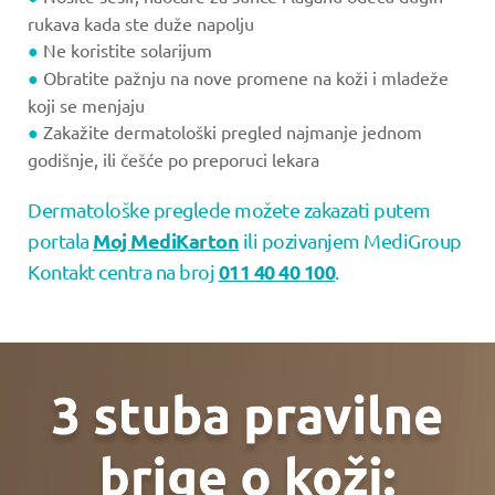
rukava kada ste duže napolju
●
Ne koristite solarijum
●
Obratite pažnju na nove promene na koži i mladeže
koji se menjaju
●
Zakažite dermatološki pregled najmanje jednom
godišnje, ili češće po preporuci lekara
Dermatološke preglede možete zakazati putem
Moj MediKarton
portala
ili pozivanjem MediGroup
011 40 40 100
Kontakt centra na broj
.