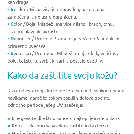
kao druga.
• B
order / Ivica: Ivica je nepravilna, nazubljena,
zamućena ili nejasno ograničena.
• C
olor / Boja: Mladež ima više nijansi: braon, crnu,
crvenu, plavu ili sivkastu.
• D
iameter / Prečnik: Promena je veća od 6 mm ili se
primetno uvećava.
• E
volution / Promena: Mladež menja oblik, veličinu,
boju, teksturu, svrbi, krvari ili postaje osetljiv.
Kako da zaštitite svoju kožu?
Rizik od oštećenja kože možete smanjiti svakodnevnim
navikama, naročito tokom toplijih delova godine,
odnosno perioda jačeg UV zračenja:
●
Izbegavajte direktno sunce u najtoplijem delu dana
●
Koristite kremu sa visokim zaštitnim faktorom
●
Nosite šešir, naočare za sunce i laganu odeću dugih