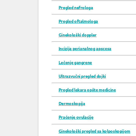
Pregled nefrologa
Pregled oftalmologa
Ginekološki doppler
Incizija perianalnog apscesa
Lečenje gangrene
Ultrazvučni pregled dojki
Pregled lekara opšte medicine
Dermoskopija
Praćenje ovulacije
Ginekološki pregled sa kolposkopijom