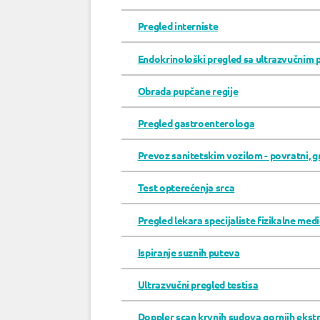
Pregled interniste
Endokrinološki pregled sa ultrazvučnim 
Obrada pupčane regije
Pregled gastroenterologa
Prevoz sanitetskim vozilom - povratni, g
Test opterećenja srca
Pregled lekara specijaliste fizikalne medic
Ispiranje suznih puteva
Ultrazvučni pregled testisa
Doppler scan krvnih sudova gornjih ekst