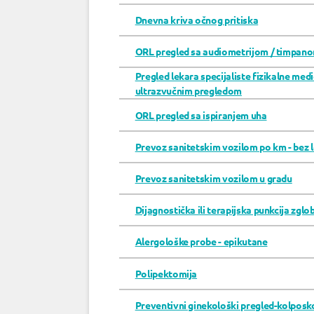
Dnevna kriva očnog pritiska
ORL pregled sa audiometrijom / timpan
Pregled lekara specijaliste fizikalne medic
ultrazvučnim pregledom
ORL pregled sa ispiranjem uha
Prevoz sanitetskim vozilom po km - bez 
Prevoz sanitetskim vozilom u gradu
Dijagnostička ili terapijska punkcija zglo
Alergološke probe - epikutane
Polipektomija
Preventivni ginekološki pregled-kolposk