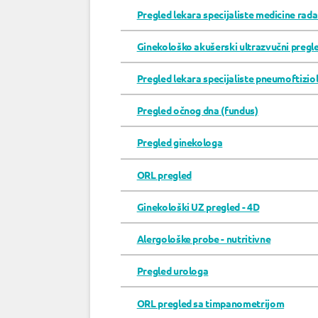
Pregled lekara specijaliste medicine rad
Ginekološko akušerski ultrazvučni pregl
Pregled lekara specijaliste pneumoftizio
Pregled očnog dna (fundus)
Pregled ginekologa
ORL pregled
Ginekološki UZ pregled - 4D
Alergološke probe - nutritivne
Pregled urologa
ORL pregled sa timpanometrijom