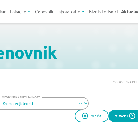
kari
Lokacije
Cenovnik
Laboratorije
Biznis korisnici
Aktueln
enovnik
* OBAVEZNA PO
MEDICINSKA SPECIJALNOST
Poništi
Primeni