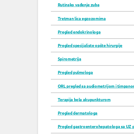
Rutinsko vađenje zuba
Tretman lica egzozomima
Pregled endokrinologa
Pregled specijaliste opšte hirurgije
Spirometrija
Pregled pulmologa
ORL pregled sa audiometrijom i timpan
Terapija bola akupunkturom
Pregled dermatologa
Pregled gastroenterohepatologa sa UZ 