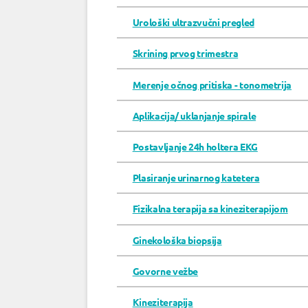
Urološki ultrazvučni pregled
Skrining prvog trimestra
Merenje očnog pritiska - tonometrija
Aplikacija/ uklanjanje spirale
Postavljanje 24h holtera EKG
Plasiranje urinarnog katetera
Fizikalna terapija sa kineziterapijom
Ginekološka biopsija
Govorne vežbe
Kineziterapija