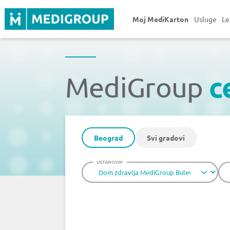
Moj MediKarton
Usluge
Le
c
MediGroup
Beograd
Svi gradovi
USTANOVA