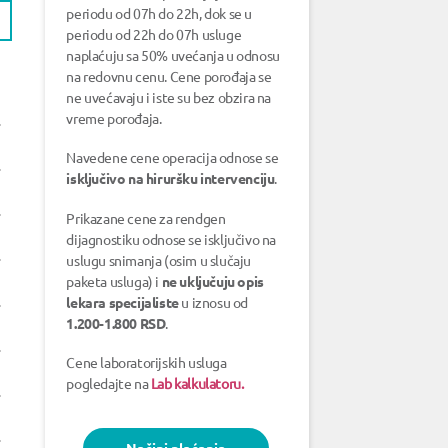
periodu od 07h do 22h, dok se u
periodu od 22h do 07h usluge
naplaćuju sa 50% uvećanja u odnosu
na redovnu cenu. Cene porođaja se
ne uvećavaju i iste su bez obzira na
vreme porođaja.
Navedene cene operacija odnose se
isključivo na hiruršku intervenciju
.
Prikazane cene za rendgen
dijagnostiku odnose se isključivo na
uslugu snimanja (osim u slučaju
paketa usluga) i
ne uključuju opis
lekara specijaliste
u iznosu od
1.200-1.800 RSD
.
Cene laboratorijskih usluga
pogledajte na
Lab kalkulatoru.
Načini plaćanja