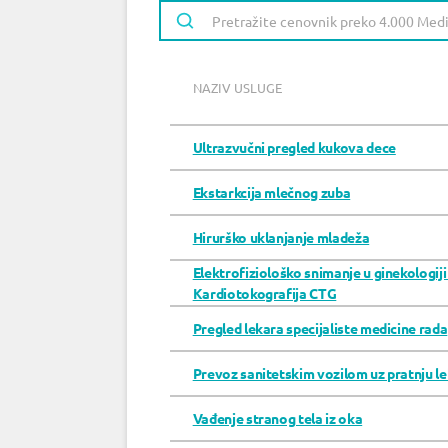
NAZIV USLUGE
Ultrazvučni pregled kukova dece
Ekstarkcija mlečnog zuba
Hirurško uklanjanje mladeža
Elektrofiziološko snimanje u ginekologiji 
Kardiotokografija CTG
Pregled lekara specijaliste medicine rada
Prevoz sanitetskim vozilom uz pratnju l
Vađenje stranog tela iz oka