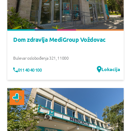
Dom zdravlja MediGroup Voždovac
Bulevar oslobođenja 321
,
11000
Lokacija
011 40 40 100