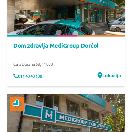
Dom zdravlja MediGroup Dorćol
Cara Dušana 58
,
11000
Lokacija
011 40 40 100