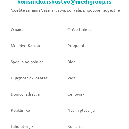
korisnicko.iskustvo@medigroup.rs
Podelite sa nama Vaša iskustva, pohvale, prigovore i sugestije
O nama
Opšta bolnica
Moj MediKarton
Programi
Specijalne bolnice
Blog
Dijagnostički centar
Vesti
Domovi zdravlja
Cenovnik
Poliklinike
Načini plaćanja
Laboratorije
Kontakt