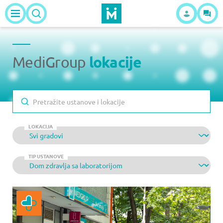
lokacije
MediGroup
LOKACIJA
TIP USTANOVE