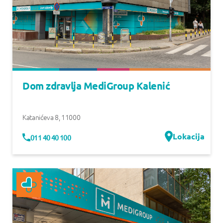
Dom zdravlja MediGroup Kalenić
Katanićeva 8
,
11000
Lokacija
011 40 40 100