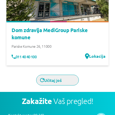
Dom zdravlja MediGroup Pariske
komune
Pariske Komune 26
,
11000
Lokacija
011 40 40 100
Učitaj još
Zakažite
Vaš pregled!
Kontakt centar 00-24h