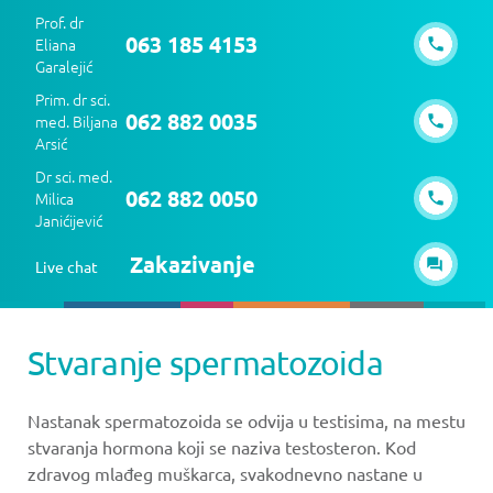
Prof. dr
063 185 4153
Eliana
Garalejić
Prim. dr sci.
062 882 0035
med. Biljana
Arsić
Dr sci. med.
062 882 0050
Milica
Janićijević
Zakazivanje
Live chat
Stvaranje spermatozoida
Nastanak spermatozoida se odvija u testisima, na mestu
stvaranja hormona koji se naziva testosteron. Kod
zdravog mlađeg muškarca, svakodnevno nastane u