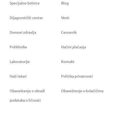
Specijalne bolnice
Blog
Dijagnostički centar
Vesti
Domovi zdravlja
Cenovnik
Poliklinike
Načini plaćanja
Laboratorije
Kontakt
Naši lekari
Politika privatnosti
Obaveštenje o obradi
Obaveštenje o kolačićima
podataka o ličnosti