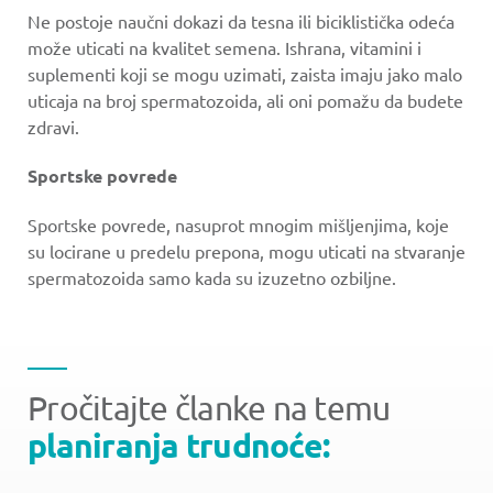
Ne postoje naučni dokazi da tesna ili biciklistička odeća
može uticati na kvalitet semena. Ishrana, vitamini i
suplementi koji se mogu uzimati, zaista imaju jako malo
uticaja na broj spermatozoida, ali oni pomažu da budete
zdravi.
Sportske povrede
Sportske povrede, nasuprot mnogim mišljenjima, koje
su locirane u predelu prepona, mogu uticati na stvaranje
spermatozoida samo kada su izuzetno ozbiljne.
Pročitajte članke na temu
planiranja trudnoće: