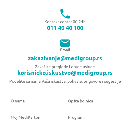
Kontakt centar 00-24h
011 40 40 100
Email
zakazivanje@medigroup.rs
Zakažite preglede i druge usluge
korisnicko.iskustvo@medigroup.rs
Podelite sa nama Vaša iskustva, pohvale, prigovore i sugestije
O nama
Opšta bolnica
Moj MediKarton
Programi