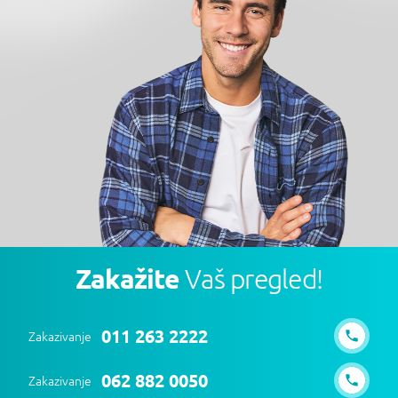
Zakažite
Vaš pregled!
011 263 2222
Zakazivanje
062 882 0050
Zakazivanje