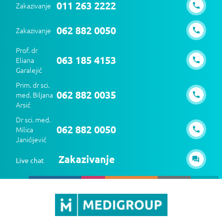
011 263 2222
Zakazivanje
062 882 0050
Zakazivanje
Prof. dr
063 185 4153
Eliana
Garalejić
Prim. dr sci.
062 882 0035
med. Biljana
Arsić
Dr sci. med.
062 882 0050
Milica
Janićijević
Zakazivanje
Live chat