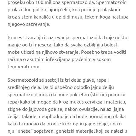
proseku oko 100 miliona spermatozoida. Spermatozoid
prolazi dug put ka jajnoj ćeliji, koji počinje prolaskom
kroz sistem kanalića u epididimusu, tokom koga nastupa
njegovo sazrevanje.
Proces stvaranja i sazrevanja spermatozoida traje nešto
manje od tri meseca, tako da svaka ozbiljnija bolest,
može uticati na njihovo stvaranje. Posebno treba voditi
računa o akutnim infekcijama praćenim visokom
temperaturom.
Spermatozoid se sastoji iz tri dela: glave, repa i
središnjeg dela. Da bi uspešno oplodio jajnu ćeliju
spermatozoid mora da bude pokretan (što čini pomoću
repa) kako bi mogao da kroz mukus cerviksa i matericu,
stigne do jajovoda gde se, nakon ovulacije, nalazi jajna
ćelija. Takođe, neophodno je da bude normalnog oblika
kako bi mogao da prodre kroz opnu jajne ćelije, i da u
nju “unese” sopstveni genetski materijal koji se nalazi u