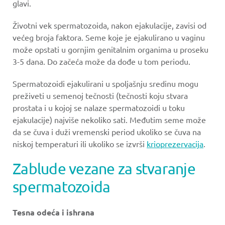
glavi.
Životni vek spermatozoida, nakon ejakulacije, zavisi od
većeg broja faktora. Seme koje je ejakulirano u vaginu
može opstati u gornjim genitalnim organima u proseku
3-5 dana. Do začeća može da dođe u tom periodu.
Spermatozoidi ejakulirani u spoljašnju sredinu mogu
preživeti u semenoj tečnosti (tečnosti koju stvara
prostata i u kojoj se nalaze spermatozoidi u toku
ejakulacije) najviše nekoliko sati. Međutim seme može
da se čuva i duži vremenski period ukoliko se čuva na
niskoj temperaturi ili ukoliko se izvrši
krioprezervacija
.
Zablude vezane za stvaranje
spermatozoida
Tesna odeća i ishrana