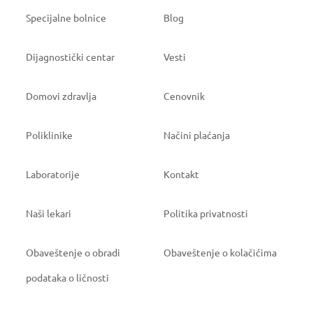
Specijalne bolnice
Blog
Dijagnostički centar
Vesti
Domovi zdravlja
Cenovnik
Poliklinike
Načini plaćanja
Laboratorije
Kontakt
Naši lekari
Politika privatnosti
Obaveštenje o obradi
Obaveštenje o kolačićima
podataka o ličnosti