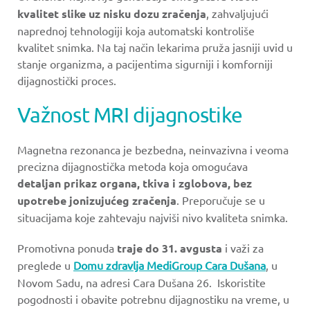
kvalitet slike uz nisku dozu zračenja
, zahvaljujući
naprednoj tehnologiji koja automatski kontroliše
kvalitet snimka. Na taj način lekarima pruža jasniji uvid u
stanje organizma, a pacijentima sigurniji i komforniji
dijagnostički proces.
Važnost MRI dijagnostike
Magnetna rezonanca je bezbedna, neinvazivna i veoma
precizna dijagnostička metoda koja omogućava
detaljan prikaz organa, tkiva i zglobova, bez
upotrebe jonizujućeg zračenja
. Preporučuje se u
situacijama koje zahtevaju najviši nivo kvaliteta snimka.
Promotivna ponuda
traje do 31. avgusta
i važi za
preglede u
Domu zdravlja MediGroup Cara Dušana
, u
Novom Sadu, na adresi Cara Dušana 26. Iskoristite
pogodnosti i obavite potrebnu dijagnostiku na vreme, u