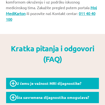
komfornom okruženju i uz podršku iskusnog
medicinskog tima. Zakažite pregled putem portala
Moj
MediKarton
ili pozovite naš Kontakt centar:
011 40 40
100
Kratka pitanja i odgovori
(FAQ)
U čemu je važnost MRI dijagnostike?
Magnetna rezonanca je bezbedna, neinvazivna
Šta savremena dijagnostika omogućava?
i veoma precizna dijagnostička metoda koja