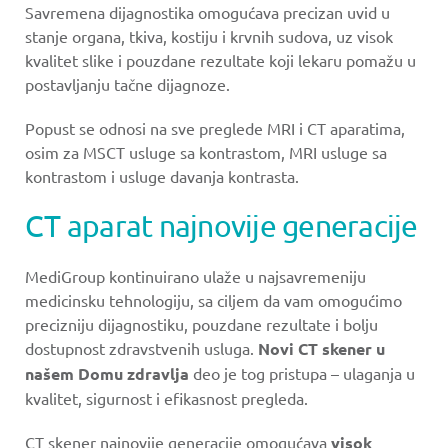
Savremena dijagnostika omogućava precizan uvid u
stanje organa, tkiva, kostiju i krvnih sudova, uz visok
kvalitet slike i pouzdane rezultate koji lekaru pomažu u
postavljanju tačne dijagnoze.
Popust se odnosi na sve preglede MRI i CT aparatima,
osim za MSCT usluge sa kontrastom, MRI usluge sa
kontrastom i usluge davanja kontrasta.
CT aparat najnovije generacije
MediGroup kontinuirano ulaže u najsavremeniju
medicinsku tehnologiju, sa ciljem da vam omogućimo
precizniju dijagnostiku, pouzdane rezultate i bolju
dostupnost zdravstvenih usluga.
Novi CT skener u
našem Domu zdravlja
deo je tog pristupa – ulaganja u
kvalitet, sigurnost i efikasnost pregleda.
CT skener najnovije generacije omogućava
visok