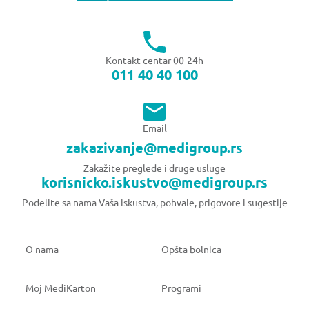
Kontakt centar 00-24h
011 40 40 100
Email
zakazivanje@medigroup.rs
Zakažite preglede i druge usluge
korisnicko.iskustvo@medigroup.rs
Podelite sa nama Vaša iskustva, pohvale, prigovore i sugestije
O nama
Opšta bolnica
Moj MediKarton
Programi