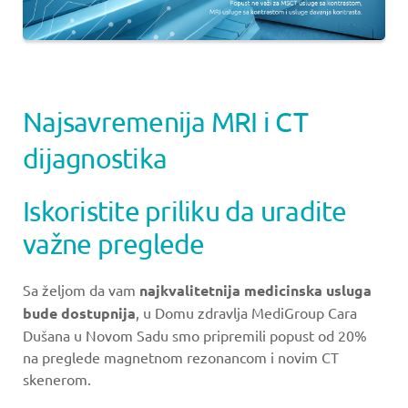
Najsavremenija MRI i CT
dijagnostika
Iskoristite priliku da uradite
važne preglede
Sa željom da vam
najkvalitetnija medicinska usluga
bude dostupnija
, u Domu zdravlja MediGroup Cara
Dušana u Novom Sadu smo pripremili popust od 20%
na preglede magnetnom rezonancom i novim CT
skenerom.