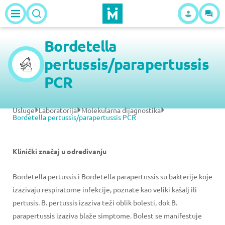
Bordetella
pertussis/parapertussis
PCR
Usluge
Laboratorija
Molekularna dijagnostika
Bordetella pertussis/parapertussis PCR
Klinički značaj u određivanju
Bordetella pertussis i Bordetella parapertussis su bakterije koje
izazivaju respiratorne infekcije, poznate kao veliki kašalj ili
pertusis. B. pertussis izaziva teži oblik bolesti, dok B.
parapertussis izaziva blaže simptome. Bolest se manifestuje