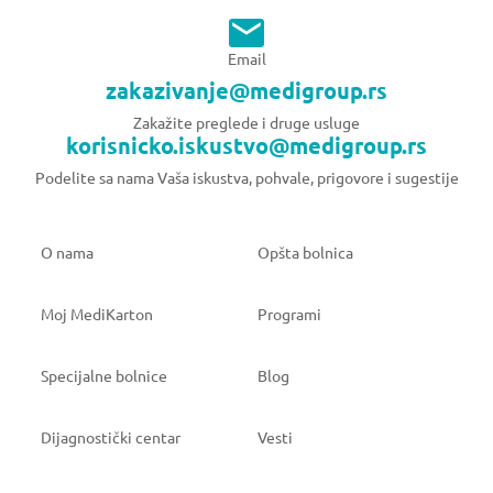
Email
zakazivanje@medigroup.rs
Zakažite preglede i druge usluge
korisnicko.iskustvo@medigroup.rs
Podelite sa nama Vaša iskustva, pohvale, prigovore i sugestije
O nama
Opšta bolnica
Moj MediKarton
Programi
Specijalne bolnice
Blog
Dijagnostički centar
Vesti