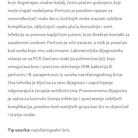
kroz dugotrajan, snažan kašalj, često praćen gušenjem, koji
može trajati nedeljama. Pertusis je posebno opasan za
novorođenčad i malu decu, kod kojih može izazvati ozbiljne
komplikacije, uključujući upalu pluća, konvulzije i smrt.
Infekcija se prenose kapljičnim putem, kroz direktan kontakt sa
zaraženom osobom. Pertusis je vrlo zarazan, a rizik je povećan
kod osoba koje nisu vakcinisane. Laboratorijska dijagnostika
oslanja se na PCR (lančanu reakcija polimerizacije), koja
omogućava brzo i precizno otkrivanje DNK bakterija B.
pertussis i B. parapertussis iz uzorka nazofaringealnog brisa.
Ova tehnika je ključna za ranu dijagnozu i započinjanje
odgovarajuće terapije antibioticima. Pravovremena dijagnoza
je važna za kontrolu širenja infekcije i sprečavanje ozbiljnih
komplikacija, posebno kod osetljivih grupa kao što su dojenčad
i starije osobe.
Tip uzorka:
nazofaringealni bris.