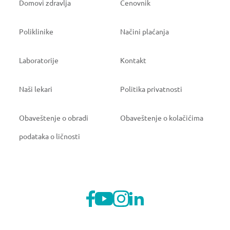
Domovi zdravlja
Cenovnik
Poliklinike
Načini plaćanja
Laboratorije
Kontakt
Naši lekari
Politika privatnosti
Obaveštenje o obradi
Obaveštenje o kolačićima
podataka o ličnosti