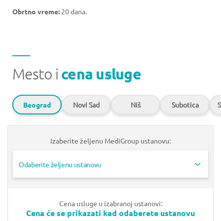
Obrtno vreme:
20 dana.
Mesto i
cena usluge
Beograd
Novi Sad
Niš
Subotica
S
Izaberite željenu MediGroup ustanovu:
Odaberite željenu ustanovu
Cena usluge u izabranoj ustanovi:
Cena će se prikazati kad odaberete ustanovu