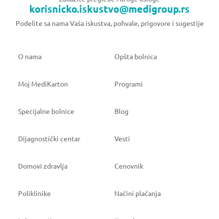
korisnicko.iskustvo@medigroup.rs
Podelite sa nama Vaša iskustva, pohvale, prigovore i sugestije
O nama
Opšta bolnica
Moj MediKarton
Programi
Specijalne bolnice
Blog
Dijagnostički centar
Vesti
Domovi zdravlja
Cenovnik
Poliklinike
Načini plaćanja