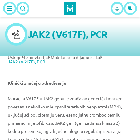
JAK2 (V617F), PCR
Usluge
Laboratorija
Molekularna dijagnostika
JAK2 (V617F), PCR
Klinički značaj u određivanju
Mutacija V617F u JAK2 genu je značajan genetički marker
povezan s nekoliko mieloproliferativnih neoplazmi (MPN),
uključujući policitemiju veru, esencijalnu trombocitemiju i
primarnu mijelofibrozu. JAK2 gen (gen za Janus kinazu 2)
kodira protein koji igra ključnu ulogu u regulaciji stvaranja
krvnih ćelija. Mutacija V617F rezultira abnormalnom