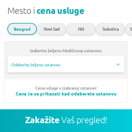
Mesto i
cena usluge
Beograd
Novi Sad
Niš
Subotica
S
Izaberite željenu MediGroup ustanovu:
Odaberite željenu ustanovu
Cena usluge u izabranoj ustanovi:
Cena će se prikazati kad odaberete ustanovu
Zakažite
Vaš pregled!