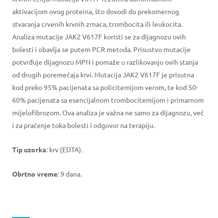
aktivacijom ovog proteina, što dovodi do prekomernog
stvaranja crvenih krvnih zrnaca, trombocita ili leukocita.
Analiza mutacije JAK2 V617F koristi se za dijagnozu ovih
bolesti i obavlja se putem PCR metoda. Prisustvo mutacije
potvrđuje dijagnozu MPN i pomaže u razlikovanju ovih stanja
od drugih poremećaja krvi. Mutacija JAK2 V617F je prisutna
kod preko 95% pacijenata sa policitemijom verom, te kod 50-
60% pacijenata sa esencijalnom trombocitemijom i primarnom
mijelofibrozom. Ova analiza je važna ne samo za dijagnozu, već
i za praćenje toka bolesti i odgovor na terapiju.
Tip uzorka
: krv (EDTA).
Obrtno vreme
: 9 dana.