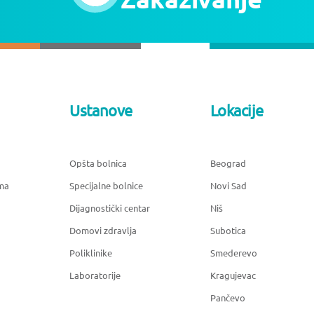
Ustanove
Lokacije
Opšta bolnica
Beograd
ma
Specijalne bolnice
Novi Sad
Dijagnostički centar
Niš
Domovi zdravlja
Subotica
Poliklinike
Smederevo
Laboratorije
Kragujevac
Pančevo