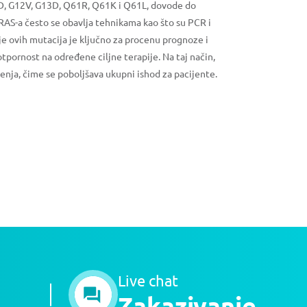
G12D, G12V, G13D, Q61R, Q61K i Q61L, dovode do
-RAS-a često se obavlja tehnikama kao što su PCR i
je ovih mutacija je ključno za procenu prognoze i
tpornost na određene ciljne terapije. Na taj način,
enja, čime se poboljšava ukupni ishod za pacijente.
Live chat
Zakazivanje