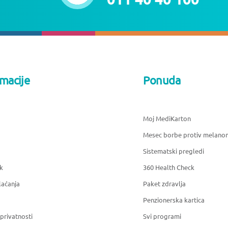
rmacije
Ponuda
Moj MediKarton
Mesec borbe protiv melano
Sistematski pregledi
k
360 Health Check
laćanja
Paket zdravlja
Penzionerska kartica
 privatnosti
Svi programi