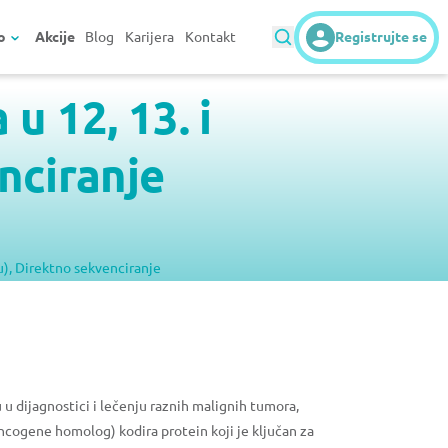
o
Akcije
Blog
Karijera
Kontakt
Registrujte se
u 12, 13. i
nciranje
u), Direktno sekvenciranje
 u dijagnostici i lečenju raznih malignih tumora,
cogene homolog) kodira protein koji je ključan za