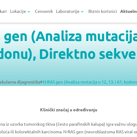
kari
Lokacije
Cenovnik
Laboratorije
Biznis korisnici
Aktueln
gen (Analiza mutacija 
donu), Direktno sekve
ekularna dijagnostika
N-RAS gen (Analiza mutacija u 12, 13. i 61. kodon
Klinički značaj u određivanju
na iz uzorka tumorskog tkiva (često parafinskih kalupa) igra važnu ulogu
luća ili kolorektalnih karcinoma. N-RAS gen (neuroblastoma RAS viral on