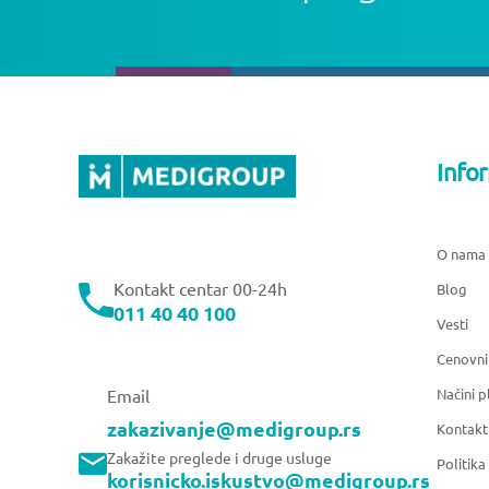
Info
O nama
Kontakt centar 00-24h
Blog
011 40 40 100
Vesti
Cenovni
Načini p
Email
zakazivanje@medigroup.rs
Kontakt
Zakažite preglede i druge usluge
Politika
korisnicko.iskustvo@medigroup.rs