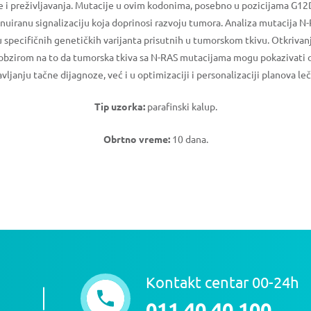
acije i preživljavanja. Mutacije u ovim kodonima, posebno u pozicijama 
nuiranu signalizaciju koja doprinosi razvoju tumora. Analiza mutacija N
specifičnih genetičkih varijanta prisutnih u tumorskom tkivu. Otkrivan
 s obzirom na to da tumorska tkiva sa N-RAS mutacijama mogu pokazivati o
janju tačne dijagnoze, već i u optimizaciji i personalizaciji planova leč
Tip uzorka:
parafinski kalup.
Obrtno vreme:
10 dana.
Kontakt centar 00-24h
011 40 40 100