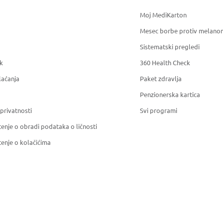
Moj MediKarton
Mesec borbe protiv melano
Sistematski pregledi
k
360 Health Check
laćanja
Paket zdravlja
Penzionerska kartica
 privatnosti
Svi programi
enje o obradi podataka o ličnosti
enje o kolačićima