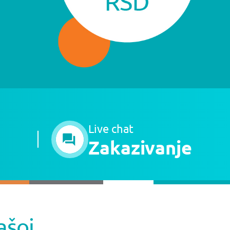
Live chat
Zakazivanje
ašoj