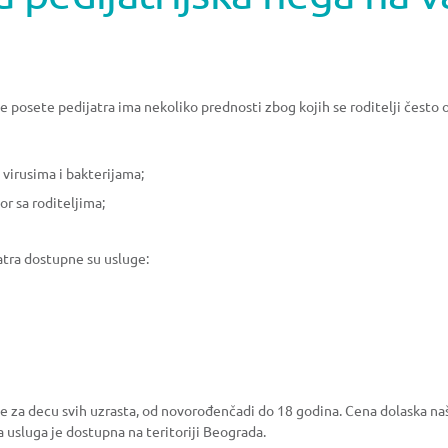
posete pedijatra ima nekoliko prednosti zbog kojih se roditelji često 
virusima i bakterijama;
or sa roditeljima;
atra dostupne su usluge:
e za decu svih uzrasta, od novorođenčadi do 18 godina. Cena dolaska na
a usluga je dostupna na teritoriji Beograda.