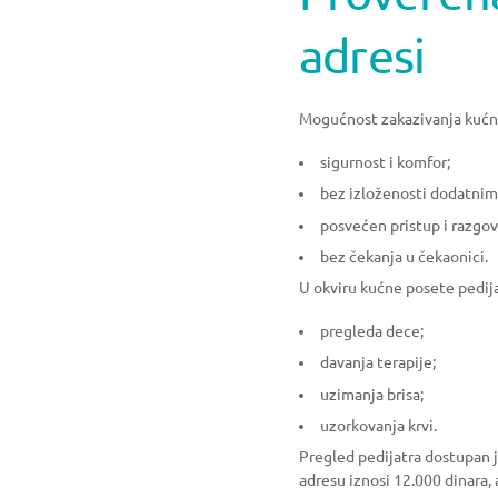
adresi
Mogućnost zakazivanja kućne 
sigurnost i komfor;
bez izloženosti dodatnim 
posvećen pristup i razgov
bez čekanja u čekaonici.
U okviru kućne posete pedij
pregleda dece;
davanja terapije;
uzimanja brisa;
uzorkovanja krvi.
Pregled pedijatra dostupan j
adresu iznosi 12.000 dinara, 