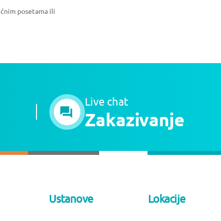
ućnim posetama ili
Live chat
Zakazivanje
Ustanove
Lokacije