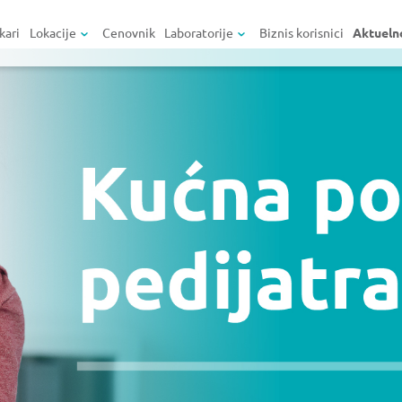
kari
Lokacije
Cenovnik
Laboratorije
Biznis korisnici
Aktueln