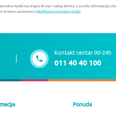
redna medicina stigne do vas i vašeg deteta, a za više informacija o k
te stranicu posvećenu
MediGroup terenskoj službi
.
Kontakt centar 00-24h
011 40 40 100
rmacije
Ponuda