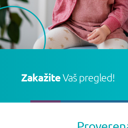
Zakažite
Vaš pregled!
Proverena