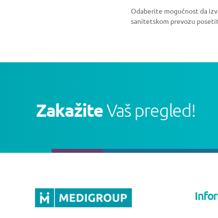
Odaberite mogućnost da izvan
sanitetskom prevozu poseti
Zakažite
Vaš pregled!
Info