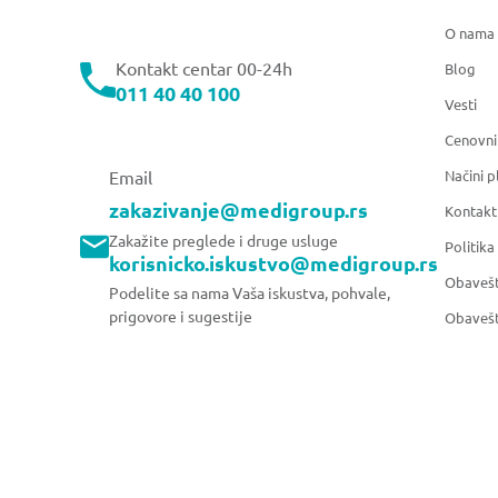
O nama
Kontakt centar 00-24h
Blog
011 40 40 100
Vesti
Cenovni
Načini p
Email
zakazivanje@medigroup.rs
Kontakt
Zakažite preglede i druge usluge
Politika
korisnicko.iskustvo@medigroup.rs
Obavešt
Podelite sa nama Vaša iskustva, pohvale,
prigovore i sugestije
Obavešt