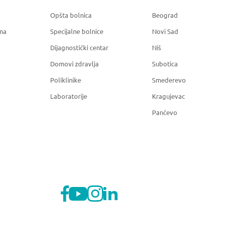
Opšta bolnica
Beograd
ma
Specijalne bolnice
Novi Sad
Dijagnostički centar
Niš
Domovi zdravlja
Subotica
Poliklinike
Smederevo
Laboratorije
Kragujevac
Pančevo