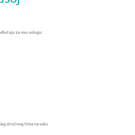
odlučuju za ovu uslugu:
šeg stručnog tima na vašu