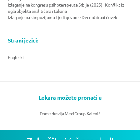
Izlaganje na kongresu psihoterapeuta Srbije (2025) - Konflikt iz
ugla objekta analitičara i Lakana
Izlaganje na simpozijumu Ljudi govore - Decentrirani čovek
Strani jezici:
Engleski
Lekara možete pronaći u
Dom zdravlja MediGroup Kalenić