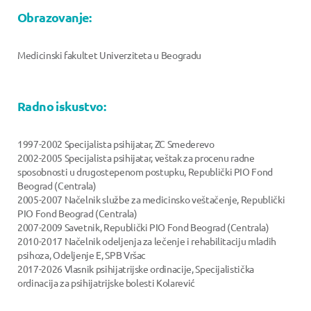
Obrazovanje:
Medicinski fakultet Univerziteta u Beogradu
Radno iskustvo:
1997-2002 Specijalista psihijatar, ZC Smederevo
2002-2005 Specijalista psihijatar, veštak za procenu radne
sposobnosti u drugostepenom postupku, Republički PIO Fond
Beograd (Centrala)
2005-2007 Načelnik službe za medicinsko veštačenje, Republički
PIO Fond Beograd (Centrala)
2007-2009 Savetnik, Republički PIO Fond Beograd (Centrala)
2010-2017 Načelnik odeljenja za lečenje i rehabilitaciju mladih
psihoza, Odeljenje E, SPB Vršac
2017-2026 Vlasnik psihijatrijske ordinacije, Specijalistička
ordinacija za psihijatrijske bolesti Kolarević