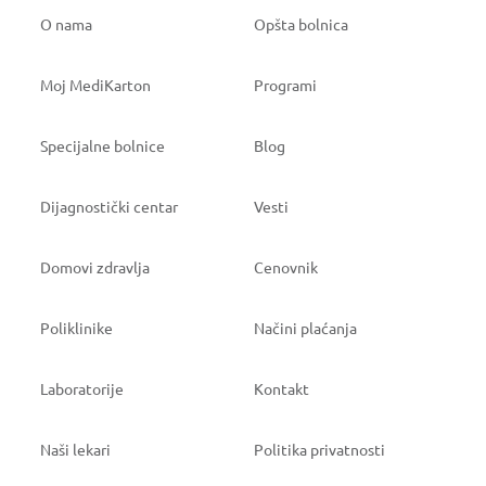
O nama
Opšta bolnica
Moj MediKarton
Programi
Specijalne bolnice
Blog
Dijagnostički centar
Vesti
Domovi zdravlja
Cenovnik
Poliklinike
Načini plaćanja
Laboratorije
Kontakt
Naši lekari
Politika privatnosti