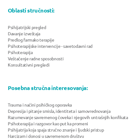
Oblasti stručnosti:
Psihijatrijski pregled
Davanje izveštaja
Predlog farmako terapije
Psihoterapijske intervencije - savetodavni rad
Psihoterapija
Veštačenje radne sposobnosti
Konsultativni pregledi
Posebna stručna interesovanja:
Trauma i načini psihičkog oporavka
Depresija i pitanje smisla, identiteta i samovrednovanja
Razumevanje savremenog čoveka i njegovih untrašnjih konfikata
Psihoterapija i razgovor kao put ka promeni
Psihijatrija koja spaja stručno znanje i ljudski pristup
Narcizam i donosi u savremenom društvu