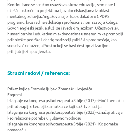
Kontinuirano se stručno usavršavala kroz edukacije, seminare i
učešće u stručnim projektima i javnim diskusijama iz oblasti
mentalnog zdravlja. Angažovana je i kao edukator u CPDPS
programu, kroz rad na edukaciji i profesionalnom razvoju kolega.
Govori engleski jezik, a služi se i švedskim jezikom. Učestvovala u
humanitarnim i edukativnim aktivnostima usmerenim ka promociji
psihološke podrške i destigmatizaciji psihičkih poremećaja, kao
suosnivač udruženja Prostor koji se bavi destigmatizacijom
psihijatrijskih pacijenata.
Stručni radovi / reference:
Prikaz knjige Formule ljubavi Zorana Milivojevića
Engrami
Izlaganje na kongresu psihoterapeuta Srbije (2017) - Moć i nemoć u
psihoterapiji u terapiji za muškarce koji su žrtve nasilja
Izlaganje na kongresu psihoterapeuta Srbije (2023) - Značaj uticaja
kao relacione potrebe u ljubavnom odnosu
Izlaganje na kongresu psihoterapeuta Srbije (2021) - Ko pomaže
pomagaču