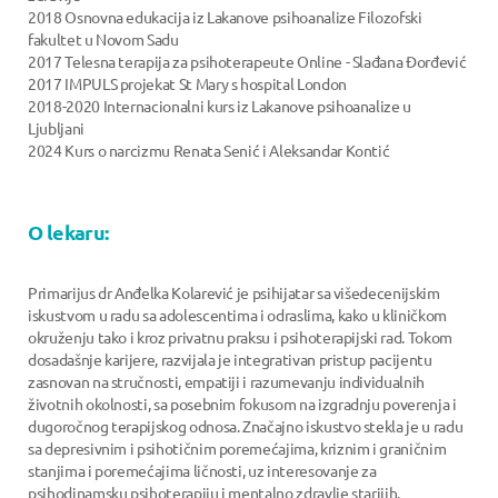
2018 Osnovna edukacija iz Lakanove psihoanalize Filozofski
fakultet u Novom Sadu
2017 Telesna terapija za psihoterapeute Online - Slađana Đorđević
2017 IMPULS projekat St Mary s hospital London
2018-2020 Internacionalni kurs iz Lakanove psihoanalize u
Ljubljani
2024 Kurs o narcizmu Renata Senić i Aleksandar Kontić
O lekaru:
Primarijus dr Anđelka Kolarević je psihijatar sa višedecenijskim
iskustvom u radu sa adolescentima i odraslima, kako u kliničkom
okruženju tako i kroz privatnu praksu i psihoterapijski rad. Tokom
dosadašnje karijere, razvijala je integrativan pristup pacijentu
zasnovan na stručnosti, empatiji i razumevanju individualnih
životnih okolnosti, sa posebnim fokusom na izgradnju poverenja i
dugoročnog terapijskog odnosa. Značajno iskustvo stekla je u radu
sa depresivnim i psihotičnim poremećajima, kriznim i graničnim
stanjima i poremećajima ličnosti, uz interesovanje za
psihodinamsku psihoterapiju i mentalno zdravlje starijih.