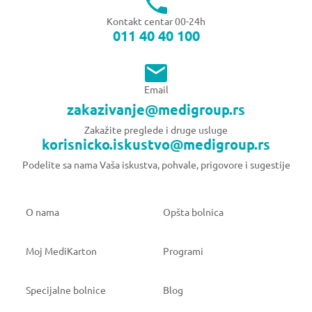
Kontakt centar 00-24h
011 40 40 100
Email
zakazivanje@medigroup.rs
Zakažite preglede i druge usluge
korisnicko.iskustvo@medigroup.rs
Podelite sa nama Vaša iskustva, pohvale, prigovore i sugestije
O nama
Opšta bolnica
Moj MediKarton
Programi
Specijalne bolnice
Blog