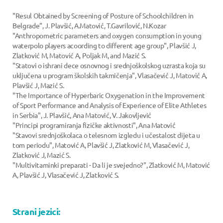
"Resul Obtained by Screening of Posture of Schoolchildren in
Belgrade", J. Plavšić, A.Matović, T.Gavrilović, N.Kozar
"Anthropometric parameters and oxygen consumption in young
waterpolo players acoording to different age group", Plavšić J,
Zlatković M, Matović A, Poljak M, and Mazić S.
"Statovi o ishrani dece osnovnog i srednjoškolskog uzrasta koja su
uključena u program školskih takmičenja", Vlasačević J, Matović A,
Plavšić J, Mazić S.
"The Importance of Hyperbaric Oxygenation in the Improvement
of Sport Performance and Analysis of Experience of Elite Athletes
in Serbia", J. Plavšić, Ana Matović, V. Jakovljević
"Principi programiranja fizičke aktivnosti", Ana Matović
"Stavovi srednjoškolaca o telesnom izgledu i učestalost dijeta u
tom periodu", Matović A, Plavšić J, Zlatković M, Vlasačević J,
Zlatković J, Mazić S.
"Multivitaminki preparati - Da li je svejedno?", Zlatković M, Matović
A, Plavšić J, Vlasačević J, Zlatković S.
Strani jezici: