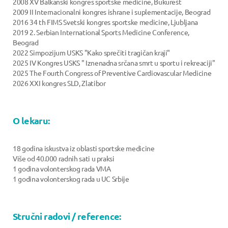
2008 XV Balkanski kongres sportske medicine, Bukurešt
2009 II Internacionalni kongres ishrane i suplementacije, Beograd
2016 34 th FIMS Svetski kongres sportske medicine, Ljubljana
2019 2. Serbian International Sports Medicine Conference,
Beograd
2022 Simpozijum USKS "Kako sprečiti tragičan kraji"
2025 IV Kongres USKS " Iznenadna srčana smrt u sportu i rekreaciji"
2025 The Fourth Congress of Preventive Cardiovascular Medicine
2026 XXI kongres SLD, Zlatibor
O lekaru:
18 godina iskustva iz oblasti sportske medicine
Više od 40.000 radnih sati u praksi
1 godina volonterskog rada VMA
1 godina volonterskog rada u UC Srbije
Stručni radovi / reference: