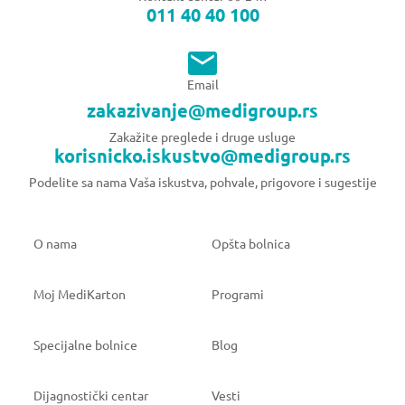
011 40 40 100
Email
zakazivanje@medigroup.rs
Zakažite preglede i druge usluge
korisnicko.iskustvo@medigroup.rs
Podelite sa nama Vaša iskustva, pohvale, prigovore i sugestije
O nama
Opšta bolnica
Moj MediKarton
Programi
Specijalne bolnice
Blog
Dijagnostički centar
Vesti