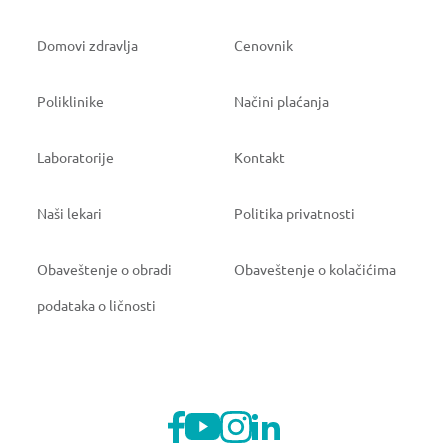
Domovi zdravlja
Cenovnik
Poliklinike
Načini plaćanja
Laboratorije
Kontakt
Naši lekari
Politika privatnosti
Obaveštenje o obradi
Obaveštenje o kolačićima
podataka o ličnosti