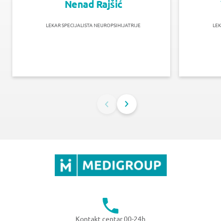
Nenad Rajšić
LEKAR SPECIJALISTA NEUROPSIHIJATRIJE
LEK
Kontakt centar 00-24h