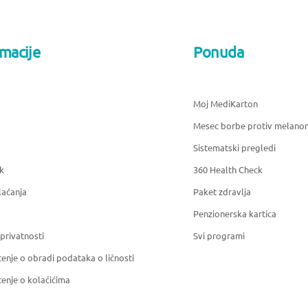
rmacije
Ponuda
Moj MediKarton
Mesec borbe protiv melano
Sistematski pregledi
k
360 Health Check
laćanja
Paket zdravlja
Penzionerska kartica
 privatnosti
Svi programi
enje o obradi podataka o ličnosti
enje o kolačićima