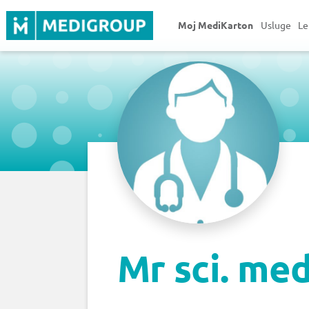
Moj MediKarton
Usluge
Le
Mr sci. me