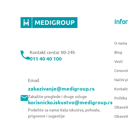
Info
O nama
Kontakt centar 00-24h
Blog
011 40 40 100
Vesti
Cenovni
Načini p
Email
zakazivanje@medigroup.rs
Kontakt
Zakažite preglede i druge usluge
Politika
korisnicko.iskustvo@medigroup.rs
Obavešt
Podelite sa nama Vaša iskustva, pohvale,
prigovore i sugestije
Obavešt