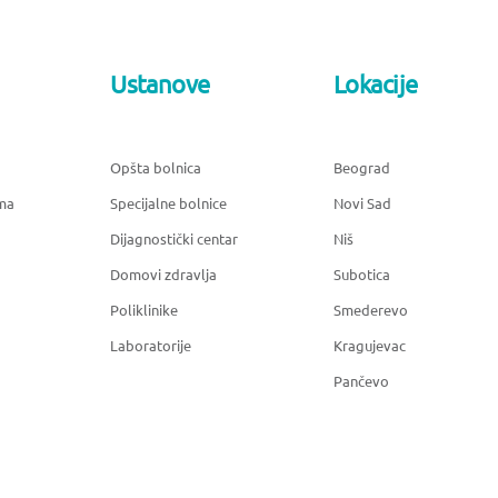
Ustanove
Lokacije
Opšta bolnica
Beograd
ma
Specijalne bolnice
Novi Sad
Dijagnostički centar
Niš
Domovi zdravlja
Subotica
Poliklinike
Smederevo
Laboratorije
Kragujevac
Pančevo