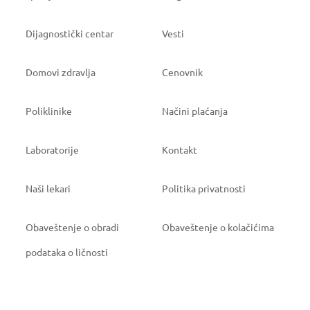
Dijagnostički centar
Vesti
Domovi zdravlja
Cenovnik
Poliklinike
Načini plaćanja
Laboratorije
Kontakt
Naši lekari
Politika privatnosti
Obaveštenje o obradi
Obaveštenje o kolačićima
podataka o ličnosti