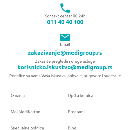
Kontakt centar 00-24h
011 40 40 100
Email
zakazivanje@medigroup.rs
Zakažite preglede i druge usluge
korisnicko.iskustvo@medigroup.rs
Podelite sa nama Vaša iskustva, pohvale, prigovore i sugestije
O nama
Opšta bolnica
Moj MediKarton
Programi
Specijalne bolnice
Blog