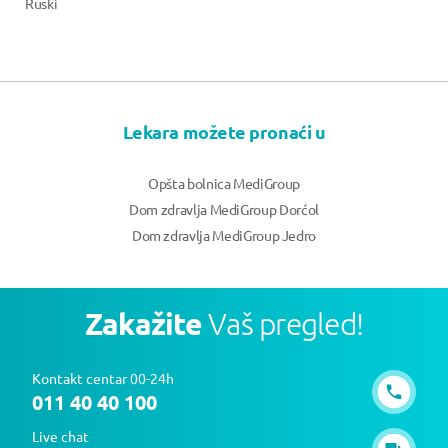
Ruski
Lekara možete pronaći u
Opšta bolnica MediGroup
Dom zdravlja MediGroup Dorćol
Dom zdravlja MediGroup Jedro
Zakažite
Vaš pregled!
Kontakt centar 00-24h
011 40 40 100
Live chat