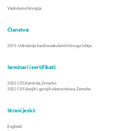
Vaskularna hirurgija
Članstva:
2015- Udruženje kardiovaskularnih hirurga Srbije
Seminari i sertifikati:
2022 CDS Karotida, Zemeho
2022 CDS donjih i gornjih ekstremitera, Zemeho
Strani jezici:
Engleski