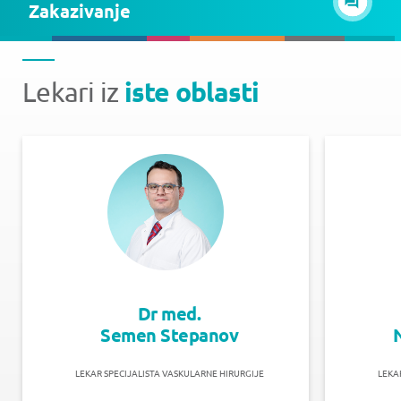
Zakazivanje
iste oblasti
Lekari iz
Dr med.
Semen Stepanov
LEKAR SPECIJALISTA VASKULARNE HIRURGIJE
LEKA