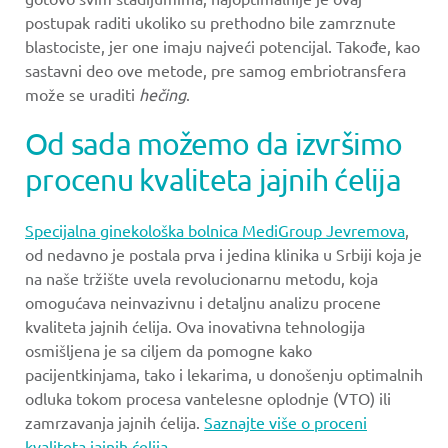
postupak raditi ukoliko su prethodno bile zamrznute
blastociste, jer one imaju najveći potencijal. Takođe, kao
sastavni deo ove metode, pre samog embriotransfera
može se uraditi
hečing
.
Od sada možemo da izvršimo
procenu kvaliteta jajnih ćelija
Specijalna ginekološka bolnica MediGroup Jevremova
,
od nedavno je postala prva i jedina klinika u Srbiji koja je
na naše tržište uvela revolucionarnu metodu, koja
omogućava neinvazivnu i detaljnu analizu procene
kvaliteta jajnih ćelija. Ova inovativna tehnologija
osmišljena je sa ciljem da pomogne kako
pacijentkinjama, tako i lekarima, u donošenju optimalnih
odluka tokom procesa vantelesne oplodnje (VTO) ili
zamrzavanja jajnih ćelija.
Saznajte više o proceni
kvaliteta jajnih ćelija.