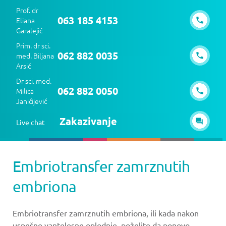
Prof. dr
063 185 4153
Eliana
Garalejić
Prim. dr sci.
062 882 0035
med. Biljana
Arsić
Dr sci. med.
062 882 0050
Milica
Janićijević
Zakazivanje
Live chat
Embriotransfer zamrznutih
embriona
Embriotransfer zamrznutih embriona, ili kada nakon
uspešne vantelesne oplodnje, poželite da ponovo