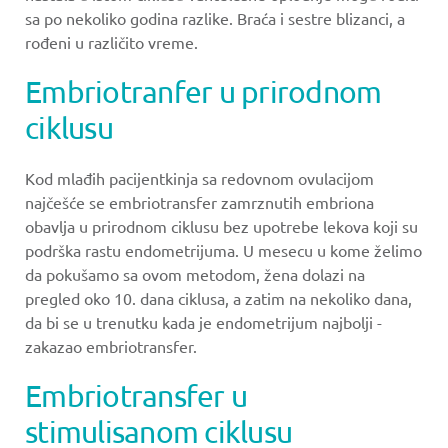
sa po nekoliko godina razlike. Braća i sestre blizanci, a
rođeni u različito vreme.
Embriotranfer u prirodnom
ciklusu
Kod mlađih pacijentkinja sa redovnom ovulacijom
najčešće se embriotransfer zamrznutih embriona
obavlja u prirodnom ciklusu bez upotrebe lekova koji su
podrška rastu endometrijuma. U mesecu u kome želimo
da pokušamo sa ovom metodom, žena dolazi na
pregled oko 10. dana ciklusa, a zatim na nekoliko dana,
da bi se u trenutku kada je endometrijum najbolji -
zakazao embriotransfer.
Embriotransfer u
stimulisanom ciklusu