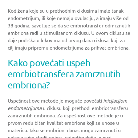
Kod žena koje su u prethodnim ciklusima imale tanak
endometrijum, ili koje nemaju ovulaciju, a imaju više od
38 godina, savetuje se da se embriotransfer odmrznutih
embriona radi u stimulisanom ciklusu. U ovom ciklusu se
daje podrška u lekovima od prvog dana ciklusa, koji za
cilj imaju pripremu endometrijuma za prihvat embriona.
Kako povećati uspeh
emrbiotransfera zamrznutih
embriona?
Uspešnost ove metode je moguće povećati
inicijacijom
endometrijuma
u ciklusu koji prethodi embriotransferu
zamrznutih embriona. Za uspešnost ove metode je u
prvom redu bitan kvalitet embriona koji se unose u
matericu. Iako se embrioni danas mogu zamrznuti u
gotovo svim stadijumima, najoptimalnije je ovaj