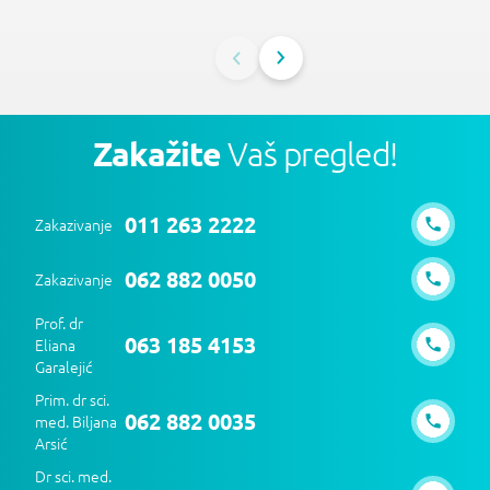
Zakažite
Vaš pregled!
011 263 2222
Zakazivanje
062 882 0050
Zakazivanje
Prof. dr
063 185 4153
Eliana
Garalejić
Prim. dr sci.
062 882 0035
med. Biljana
Arsić
Dr sci. med.