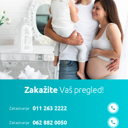
Zakažite
Vaš pregled!
011 263 2222
Zakazivanje
062 882 0050
Zakazivanje