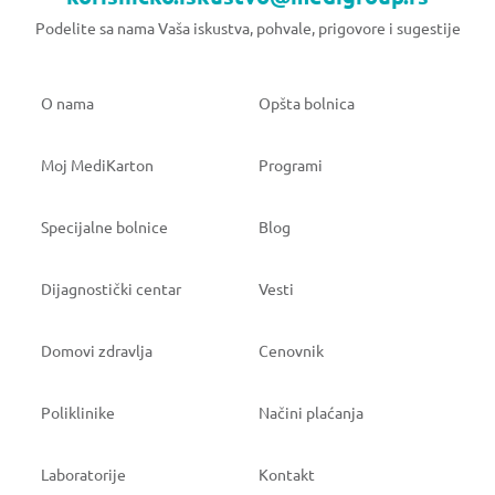
Podelite sa nama Vaša iskustva, pohvale, prigovore i sugestije
O nama
Opšta bolnica
Moj MediKarton
Programi
Specijalne bolnice
Blog
Dijagnostički centar
Vesti
Domovi zdravlja
Cenovnik
Poliklinike
Načini plaćanja
Laboratorije
Kontakt