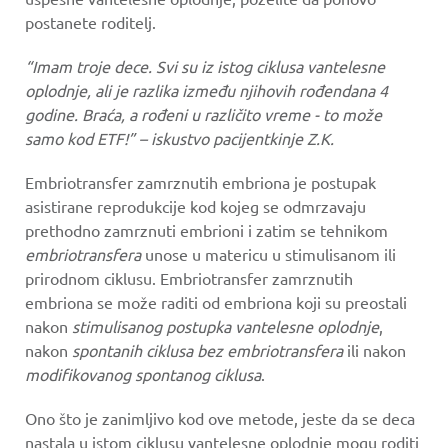
postanete roditelj.
“Imam troje dece. Svi su iz istog ciklusa vantelesne
oplodnje, ali je razlika između njihovih rođendana 4
godine. Braća, a rođeni u različito vreme - to može
samo kod ETF!” – iskustvo pacijentkinje Z.K.
Embriotransfer zamrznutih embriona je postupak
asistirane reprodukcije kod kojeg se odmrzavaju
prethodno zamrznuti embrioni i zatim se tehnikom
embriotransfera
unose u matericu u stimulisanom ili
prirodnom ciklusu. Embriotransfer zamrznutih
embriona se može raditi od embriona koji su preostali
nakon
stimulisanog postupka vantelesne oplodnje
,
nakon
spontanih ciklusa bez embriotransfera
ili nakon
modifikovanog spontanog ciklusa
.
Ono što je zanimljivo kod ove metode, jeste da se deca
nastala u istom ciklusu vantelesne oplodnje mogu roditi