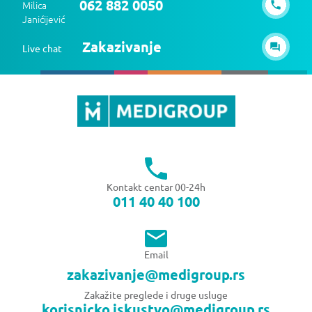
062 882 0050
Milica
Janićijević
Zakazivanje
Live chat
Kontakt centar 00-24h
011 40 40 100
Email
zakazivanje@medigroup.rs
Zakažite preglede i druge usluge
korisnicko.iskustvo@medigroup.rs