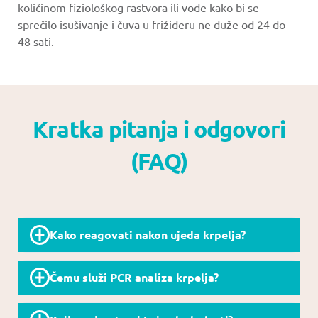
količinom fiziološkog rastvora ili vode kako bi se
sprečilo isušivanje i čuva u frižideru ne duže od 24 do
48 sati.
Kratka pitanja i odgovori
(FAQ)
Kako reagovati nakon ujeda krpelja?
Nakon ujeda krpelja, važno je reagovati na
Čemu služi PCR analiza krpelja?
vreme i proveriti da li postoji rizik od
infekcije
. Krpelji mogu biti prenosioci
PCR analiza krpelja omogućava detekciju