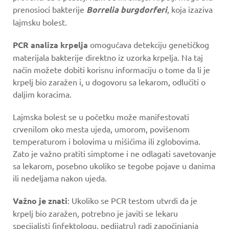
prenosioci bakterije
Borrelia burgdorferi
, koja izaziva
lajmsku bolest.
PCR analiza krpelja
omogućava detekciju genetičkog
materijala bakterije direktno iz uzorka krpelja. Na taj
način možete dobiti korisnu informaciju o tome da li je
krpelj bio zaražen i, u dogovoru sa lekarom, odlučiti o
daljim koracima.
Lajmska bolest se u početku može manifestovati
crvenilom oko mesta ujeda, umorom, povišenom
temperaturom i bolovima u mišićima ili zglobovima.
Zato je važno pratiti simptome i ne odlagati savetovanje
sa lekarom, posebno ukoliko se tegobe pojave u danima
ili nedeljama nakon ujeda.
Važno je znati
: Ukoliko se PCR testom utvrdi da je
krpelj bio zaražen, potrebno je javiti se lekaru
specijalisti (infektologu, pedijatru) radi započinjanja