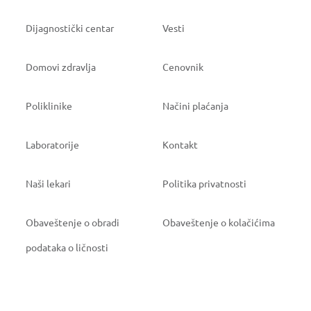
Dijagnostički centar
Vesti
Domovi zdravlja
Cenovnik
Poliklinike
Načini plaćanja
Laboratorije
Kontakt
Naši lekari
Politika privatnosti
Obaveštenje o obradi
Obaveštenje o kolačićima
podataka o ličnosti