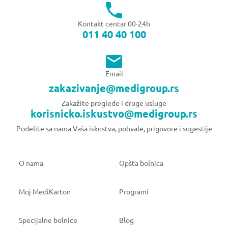
Kontakt centar 00-24h
011 40 40 100
Email
zakazivanje@medigroup.rs
Zakažite preglede i druge usluge
korisnicko.iskustvo@medigroup.rs
Podelite sa nama Vaša iskustva, pohvale, prigovore i sugestije
O nama
Opšta bolnica
Moj MediKarton
Programi
Specijalne bolnice
Blog