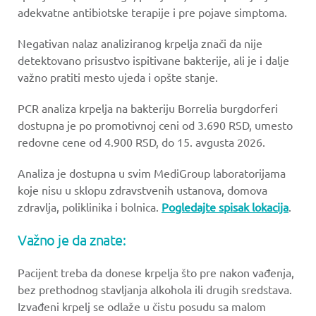
adekvatne antibiotske terapije i pre pojave simptoma.
Negativan nalaz analiziranog krpelja znači da nije
detektovano prisustvo ispitivane bakterije, ali je i dalje
važno pratiti mesto ujeda i opšte stanje.
PCR analiza krpelja na bakteriju Borrelia burgdorferi
dostupna je po promotivnoj ceni od 3.690 RSD, umesto
redovne cene od 4.900 RSD, do 15. avgusta 2026.
Analiza je dostupna u svim MediGroup laboratorijama
koje nisu u sklopu zdravstvenih ustanova, domova
zdravlja, poliklinika i bolnica.
Pogledajte spisak lokacija
.
Važno je da znate:
Pacijent treba da donese krpelja što pre nakon vađenja,
bez prethodnog stavljanja alkohola ili drugih sredstava.
Izvađeni krpelj se odlaže u čistu posudu sa malom