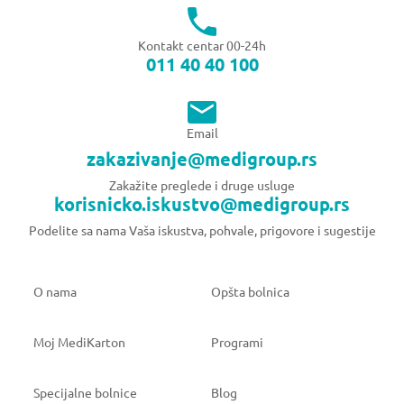
Kontakt centar 00-24h
011 40 40 100
Email
zakazivanje@medigroup.rs
Zakažite preglede i druge usluge
korisnicko.iskustvo@medigroup.rs
Podelite sa nama Vaša iskustva, pohvale, prigovore i sugestije
O nama
Opšta bolnica
Moj MediKarton
Programi
Specijalne bolnice
Blog