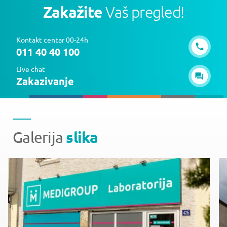
Zakažite
Vaš pregled!
Kontakt centar 00-24h
011 40 40 100
Live chat
Zakazivanje
slika
Galerija