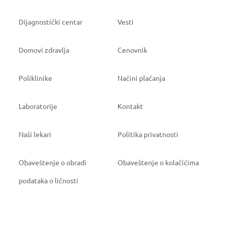
Dijagnostički centar
Vesti
Domovi zdravlja
Cenovnik
Poliklinike
Načini plaćanja
Laboratorije
Kontakt
Naši lekari
Politika privatnosti
Obaveštenje o obradi
Obaveštenje o kolačićima
podataka o ličnosti