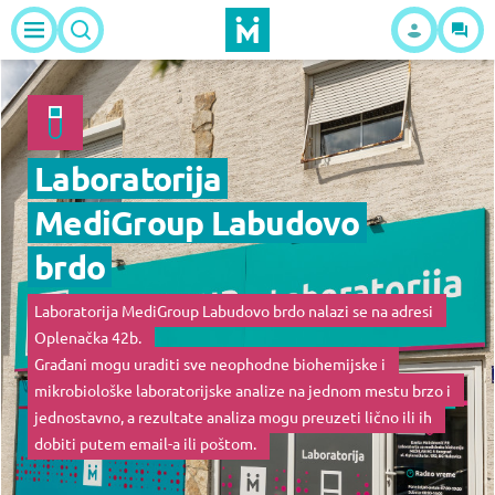
Laboratorija
MediGroup Labudovo
brdo
Laboratorija MediGroup Labudovo brdo nalazi se na adresi
Oplenačka 42b.
Građani mogu uraditi sve neophodne biohemijske i
mikrobiološke laboratorijske analize na jednom mestu brzo i
jednostavno, a rezultate analiza mogu preuzeti lično ili ih
dobiti putem email-a ili poštom.