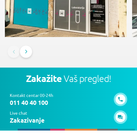
Zakažite
Vaš pregled!
Kontakt centar 00-24h
011 40 40 100
Live chat
Zakazivanje