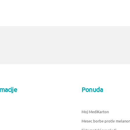
rmacije
Ponuda
Moj MediKarton
Mesec borbe protiv melano