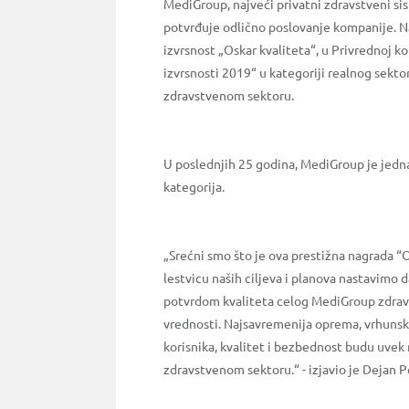
MediGroup, najveći privatni zdravstveni sist
potvrđuje odlično poslovanje kompanije. Na
izvrsnost „Oskar kvaliteta“, u Privrednoj 
izvrsnosti 2019“ u kategoriji realnog sekto
zdravstvenom sektoru.
U poslednjih 25 godina, MediGroup je jedn
kategorija.
„Srećni smo što je ova prestižna nagrada “O
lestvicu naših ciljeva i planova nastavimo
potvrdom kvaliteta celog MediGroup zdravs
vrednosti. Najsavremenija oprema, vrhunski 
korisnika, kvalitet i bezbednost budu uvek
zdravstvenom sektoru.“ - izjavio je Dejan 