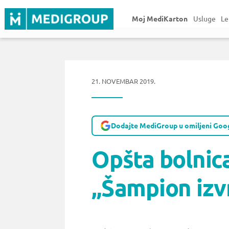
Moj MediKarton
Usluge
Le
21. NOVEMBAR 2019.
Dodajte MediGroup u omiljeni Goog
Opšta bolnic
„Šampion izv