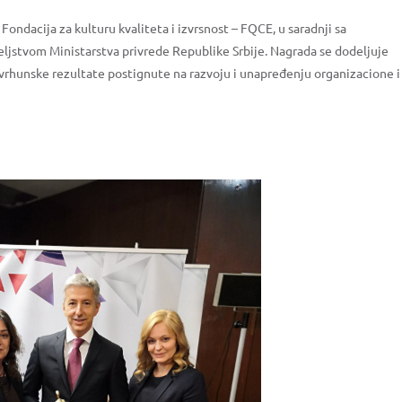
Fondacija za kulturu kvaliteta i izvrsnost – FQCE, u saradnji sa
ljstvom Ministarstva privrede Republike Srbije. Nagrada se dodeljuje
 vrhunske rezultate postignute na razvoju i unapređenju organizacione i