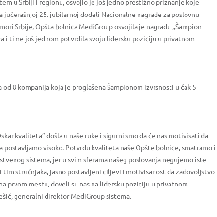
em u Srbiji i regionu, osvojio je još jedno prestižno priznanje koje
 jučerašnjoj 25. jubilarnoj dodeli Nacionalne nagrade za poslovnu
komori Srbije, Opšta bolnica MediGroup osvojila je nagradu „Šampion
ra i time još jednom potvrdila svoju lidersku poziciju u privatnom
a od 8 kompanija koja je proglašena Šampionom izvrsnosti u čak 5
skar kvaliteta” došla u naše ruke i sigurni smo da će nas motivisati da
 da postavljamo visoko. Potvrdu kvaliteta naše Opšte bolnice, smatramo i
tvenog sistema, jer u svim sferama našeg poslovanja negujemo iste
tim stručnjaka, jasno postavljeni ciljevi i motivisanost da zadovoljstvo
 na prvom mestu, doveli su nas na lidersku poziciju u privatnom
Pešić, generalni direktor MediGroup sistema.