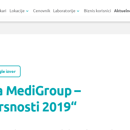
kari
Lokacije
Cenovnik
Laboratorije
Biznis korisnici
Aktueln
le izvor
a MediGroup –
rsnosti 2019“