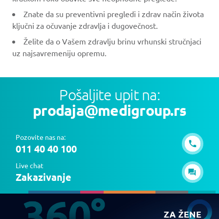
Znate da su preventivni pregledi i zdrav način života
ključni za očuvanje zdravlja i dugovečnost.
Želite da o Vašem zdravlju brinu vrhunski stručnjaci
uz najsavremeniju opremu.
Pošaljite upit na:
prodaja@medigroup.rs
Pozovite nas na:
011 40 40 100
Live chat
Zakazivanje