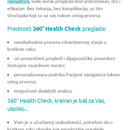
navigatora
, svaki korak pregleda biće jednostavan, brz i
efikasan. Bez čekanja, bez komplikacija, uz tim
stručnjaka koji su uz vas tokom celog procesa.
Prednosti
360° Health Check
pregleda:
sveobuhvatna procena zdravstvenog stanja u
kratkom roku;
svi preventivni pregledi i dijagnostičke procedure
dostupne na jednom mestu;
personalizovana podrška Pacijent navigatora tokom
celog procesa;
mogućnost dodatnih analiza.
360° Health Check, kreiran je baš za Vas,
ukoliko...
Vam je u užurbanoj svakodnevici, potrebno da u
kratkom roku obavite sve neophodne preglede.