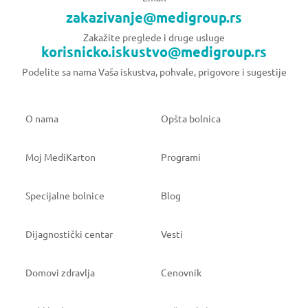
zakazivanje@medigroup.rs
Zakažite preglede i druge usluge
korisnicko.iskustvo@medigroup.rs
Podelite sa nama Vaša iskustva, pohvale, prigovore i sugestije
O nama
Opšta bolnica
Moj MediKarton
Programi
Specijalne bolnice
Blog
Dijagnostički centar
Vesti
Domovi zdravlja
Cenovnik