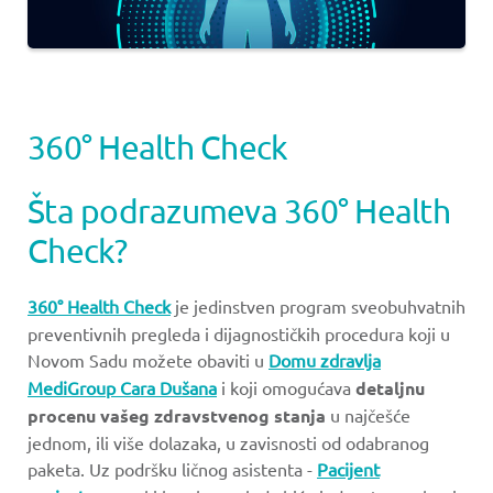
360° Health Check
Šta podrazumeva 360° Health
Check?
360° Health Check
je jedinstven program sveobuhvatnih
preventivnih pregleda i dijagnostičkih procedura koji u
Novom Sadu možete obaviti u
Domu zdravlja
MediGroup Cara Dušana
i koji omogućava
detaljnu
procenu vašeg zdravstvenog stanja
u najčešće
jednom, ili više dolazaka, u zavisnosti od odabranog
paketa. Uz podršku ličnog asistenta -
Pacijent