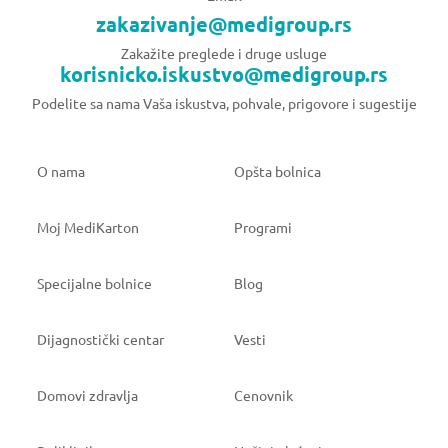
zakazivanje@medigroup.rs
Zakažite preglede i druge usluge
korisnicko.iskustvo@medigroup.rs
Podelite sa nama Vaša iskustva, pohvale, prigovore i sugestije
O nama
Opšta bolnica
Moj MediKarton
Programi
Specijalne bolnice
Blog
Dijagnostički centar
Vesti
Domovi zdravlja
Cenovnik