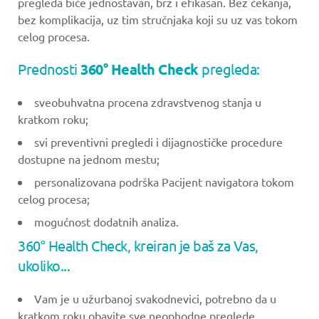
pregleda biće jednostavan, brz i efikasan. Bez čekanja,
bez komplikacija, uz tim stručnjaka koji su uz vas tokom
celog procesa.
Prednosti
360° Health Check
pregleda:
sveobuhvatna procena zdravstvenog stanja u
kratkom roku;
svi preventivni pregledi i dijagnostičke procedure
dostupne na jednom mestu;
personalizovana podrška Pacijent navigatora tokom
celog procesa;
mogućnost dodatnih analiza.
360° Health Check, kreiran je baš za Vas,
ukoliko...
Vam je u užurbanoj svakodnevici, potrebno da u
kratkom roku obavite sve neophodne preglede.