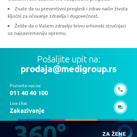
Znate da su preventivni pregledi i zdrav način života
ključni za očuvanje zdravlja i dugovečnost.
Želite da o Vašem zdravlju brinu vrhunski stručnjaci
uz najsavremeniju opremu.
Pošaljite upit na:
prodaja@medigroup.rs
Pozovite nas na:
011 40 40 100
Live chat
Zakazivanje