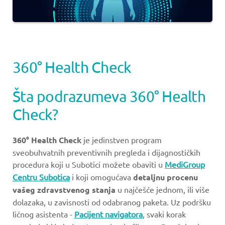
360° Health Check
Šta podrazumeva 360° Health
Check?
360° Health Check
je jedinstven program
sveobuhvatnih preventivnih pregleda i dijagnostičkih
procedura koji u Subotici možete obaviti u
MediGroup
Centru Subotica
i koji omogućava
detaljnu procenu
vašeg zdravstvenog stanja
u najčešće jednom, ili više
dolazaka, u zavisnosti od odabranog paketa. Uz podršku
ličnog asistenta -
Pacijent navigatora
, svaki korak