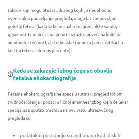
Faktori koji mogu otežati, ili zbog kojih je neophodno
eventualno ponavljanje pregleda, mogu biti: nepovoljan
položaj fetusa (kada se kičma nalazi napred, bliže sondi),
gojaznost trudnice, smanjena ili izrazito povećana količina
amnionske tečnosti, ali i odmakla trudnoća (veća osifikacija
kostiju fetusa, hidrops placente).
Kada se zakazuje i zbog čega se obavlja
fetalna ehokardiografija
Fetalna ehokardiografija ne spada u rutinski pregled tokom
trudnoće. Stanja i podaci u ličnoj anamnezi zbog kojih će lekar
specijalista uputiti trudnicu na ovu vrstu ultrazvučnog
pregleda su:
podatak o postojanju srčanih mana kod bliskih