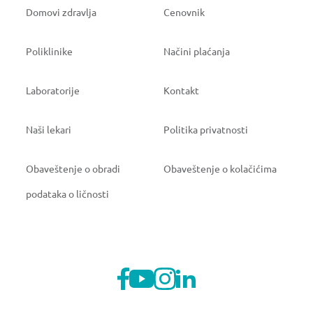
Domovi zdravlja
Cenovnik
Poliklinike
Načini plaćanja
Laboratorije
Kontakt
Naši lekari
Politika privatnosti
Obaveštenje o obradi
Obaveštenje o kolačićima
podataka o ličnosti