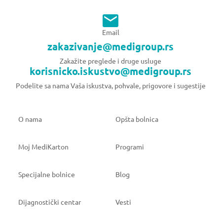
Email
zakazivanje@medigroup.rs
Zakažite preglede i druge usluge
korisnicko.iskustvo@medigroup.rs
Podelite sa nama Vaša iskustva, pohvale, prigovore i sugestije
O nama
Opšta bolnica
Moj MediKarton
Programi
Specijalne bolnice
Blog
Dijagnostički centar
Vesti