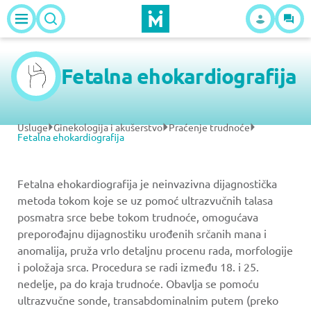
Fetalna ehokardiografija
Usluge
Ginekologija i akušerstvo
Praćenje trudnoće
Fetalna ehokardiografija
Fetalna ehokardiografija je neinvazivna dijagnostička
metoda tokom koje se uz pomoć ultrazvučnih talasa
posmatra srce bebe tokom trudnoće, omogućava
preporođajnu dijagnostiku urođenih srčanih mana i
anomalija, pruža vrlo detaljnu procenu rada, morfologije
i položaja srca. Procedura se radi između 18. i 25.
nedelje, pa do kraja trudnoće. Obavlja se pomoću
ultrazvučne sonde, transabdominalnim putem (preko