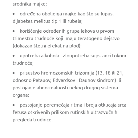
srodnika majke;
određena oboljenja majke kao što su lupus,
dijabetes melitus tip 1 ili rubela;
korišćenje određenih grupa lekova u prvom
trimestru trudnoće koji imaju teratogeno dejstvo
(dokazan štetni efekat na plod);
upotreba alkohola i zloupotreba supstanci tokom
trudnoće;
prisustvo hromozomskih trizomija (13, 18 ili 21,
odnosno Patauov, Edvardsov i Daunov sindrom) ili
postojanje abnormalnosti nekog drugog sistema
organa;
postojanje poremećaja ritma i broja otkucaja srca
fetusa otkrivenih prilikom rutinskih ultrazvučnih
pregleda trudnice.