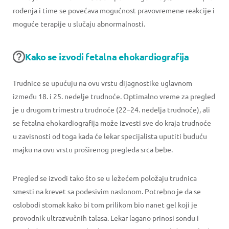
rođenja i time se povećava mogućnost pravovremene reakcije i
moguće terapije u slučaju abnormalnosti.
Kako se izvodi fetalna ehokardiografija
Trudnice se upućuju na ovu vrstu dijagnostike uglavnom
između 18. i 25. nedelje trudnoće. Optimalno vreme za pregled
je u drugom trimestru trudnoće (22–24. nedelja trudnoće), ali
se fetalna ehokardiografija može izvesti sve do kraja trudnoće
u zavisnosti od toga kada će lekar specijalista uputiti buduću
majku na ovu vrstu proširenog pregleda srca bebe.
Pregled se izvodi tako što se u ležećem položaju trudnica
smesti na krevet sa podesivim naslonom. Potrebno je da se
oslobodi stomak kako bi tom prilikom bio nanet gel koji je
provodnik ultrazvučnih talasa. Lekar lagano prinosi sondu i