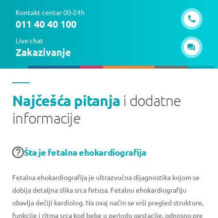
Kontakt centar 00-24h
011 40 40 100
Live chat
Zakazivanje
Najčešća pitanja
i dodatne
informacije
Šta je fetalna ehokardiografija
Fetalna ehokardiografija je ultrazvučna dijagnostika kojom se
dobija detaljna slika srca fetusa. Fetalnu ehokardiografiju
obavlja dečiji kardiolog. Na ovaj način se vrši pregled strukture,
funkcije i ritma srca kod bebe u periodu gestacije, odnosno pre