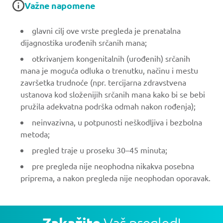
Važne napomene
glavni cilj ove vrste pregleda je prenatalna
dijagnostika urođenih srčanih mana;
otkrivanjem kongenitalnih (urođenih) srčanih
mana je moguća odluka o trenutku, načinu i mestu
završetka trudnoće (npr. tercijarna zdravstvena
ustanova kod složenijih srčanih mana kako bi se bebi
pružila adekvatna podrška odmah nakon rođenja);
neinvazivna, u potpunosti neškodljiva i bezbolna
metoda;
pregled traje u proseku 30–45 minuta;
pre pregleda nije neophodna nikakva posebna
priprema, a nakon pregleda nije neophodan oporavak.