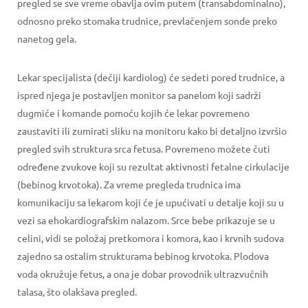
pregled se sve vreme obavlja ovim putem (transabdominalno),
odnosno preko stomaka trudnice, prevlačenjem sonde preko
nanetog gela.
Lekar specijalista (dečiji kardiolog) će sedeti pored trudnice, a
ispred njega je postavljen monitor sa panelom koji sadrži
dugmiće i komande pomoću kojih će lekar povremeno
zaustaviti ili zumirati sliku na monitoru kako bi detaljno izvršio
pregled svih struktura srca fetusa. Povremeno možete čuti
određene zvukove koji su rezultat aktivnosti fetalne cirkulacije
(bebinog krvotoka). Za vreme pregleda trudnica ima
komunikaciju sa lekarom koji će je upućivati u detalje koji su u
vezi sa ehokardiografskim nalazom. Srce bebe prikazuje se u
celini, vidi se položaj pretkomora i komora, kao i krvnih sudova
zajedno sa ostalim strukturama bebinog krvotoka. Plodova
voda okružuje fetus, a ona je dobar provodnik ultrazvučnih
talasa, što olakšava pregled.