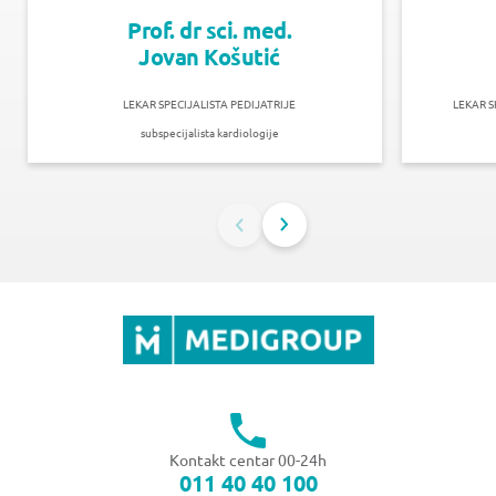
Prof. dr sci. med.
Jovan Košutić
LEKAR SPECIJALISTA PEDIJATRIJE
LEKAR S
subspecijalista kardiologije
Kontakt centar 00-24h
011 40 40 100