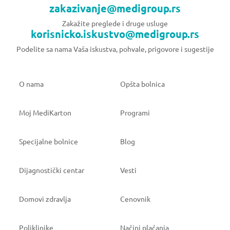
zakazivanje@medigroup.rs
Zakažite preglede i druge usluge
korisnicko.iskustvo@medigroup.rs
Podelite sa nama Vaša iskustva, pohvale, prigovore i sugestije
O nama
Opšta bolnica
Moj MediKarton
Programi
Specijalne bolnice
Blog
Dijagnostički centar
Vesti
Domovi zdravlja
Cenovnik
Poliklinike
Načini plaćanja