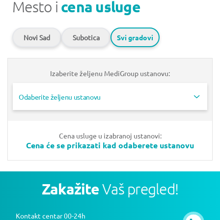
Mesto i
cena usluge
Novi Sad
Subotica
Svi gradovi
Izaberite željenu MediGroup ustanovu:
Odaberite željenu ustanovu
Cena usluge u izabranoj ustanovi:
Cena će se prikazati kad odaberete ustanovu
Zakažite
Vaš pregled!
Kontakt centar 00-24h