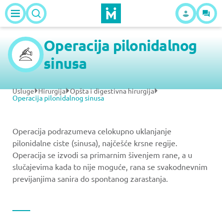
Operacija pilonidalnog
sinusa
Usluge
Hirurgija
Opšta i digestivna hirurgija
Operacija pilonidalnog sinusa
Operacija podrazumeva celokupno uklanjanje
pilonidalne ciste (sinusa), najčešće krsne regije.
Operacija se izvodi sa primarnim šivenjem rane, a u
slučajevima kada to nije moguće, rana se svakodnevnim
previjanjima sanira do spontanog zarastanja.