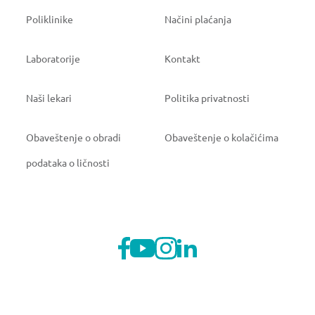
Poliklinike
Načini plaćanja
Laboratorije
Kontakt
Naši lekari
Politika privatnosti
Obaveštenje o obradi
Obaveštenje o kolačićima
podataka o ličnosti