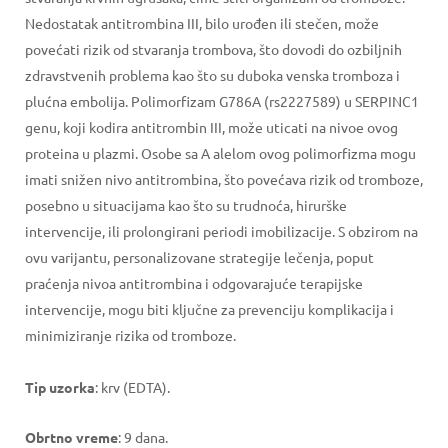
Nedostatak antitrombina III, bilo urođen ili stečen, može
povećati rizik od stvaranja trombova, što dovodi do ozbiljnih
zdravstvenih problema kao što su duboka venska tromboza i
plućna embolija. Polimorfizam G786A (rs2227589) u SERPINC1
genu, koji kodira antitrombin III, može uticati na nivoe ovog
proteina u plazmi. Osobe sa A alelom ovog polimorfizma mogu
imati snižen nivo antitrombina, što povećava rizik od tromboze,
posebno u situacijama kao što su trudnoća, hirurške
intervencije, ili prolongirani periodi imobilizacije. S obzirom na
ovu varijantu, personalizovane strategije lečenja, poput
praćenja nivoa antitrombina i odgovarajuće terapijske
intervencije, mogu biti ključne za prevenciju komplikacija i
minimiziranje rizika od tromboze.
Tip uzorka
: krv (EDTA).
Obrtno vreme
: 9 dana.