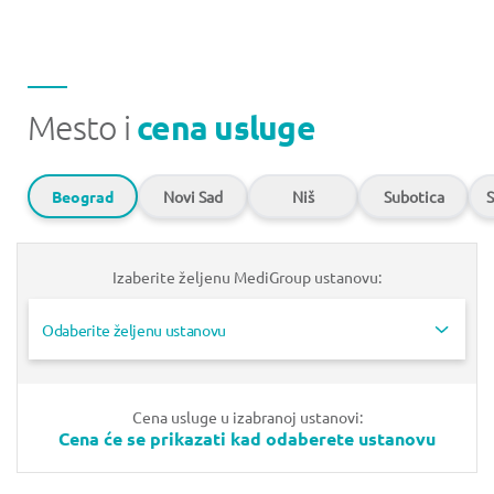
Mesto i
cena usluge
Beograd
Novi Sad
Niš
Subotica
S
Izaberite željenu MediGroup ustanovu:
Odaberite željenu ustanovu
Cena usluge u izabranoj ustanovi:
Cena će se prikazati kad odaberete ustanovu