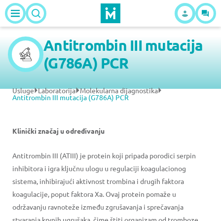
Antitrombin III mutacija
(G786A) PCR
Usluge
Laboratorija
Molekularna dijagnostika
Antitrombin III mutacija (G786A) PCR
Klinički značaj u određivanju
Antitrombin III (ATIII) je protein koji pripada porodici serpin
inhibitora i igra ključnu ulogu u regulaciji koagulacionog
sistema, inhibirajući aktivnost trombina i drugih faktora
koagulacije, poput faktora Xa. Ovaj protein pomaže u
održavanju ravnoteže između zgrušavanja i sprečavanja
stvaranja krvnih ugrušaka, čime štiti organizam od tromboze.