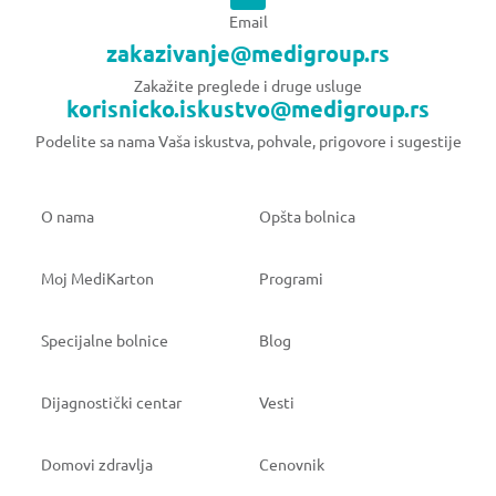
Email
zakazivanje@medigroup.rs
Zakažite preglede i druge usluge
korisnicko.iskustvo@medigroup.rs
Podelite sa nama Vaša iskustva, pohvale, prigovore i sugestije
O nama
Opšta bolnica
Moj MediKarton
Programi
Specijalne bolnice
Blog
Dijagnostički centar
Vesti
Domovi zdravlja
Cenovnik