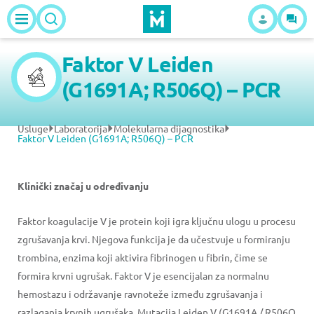
Faktor V Leiden
(G1691A; R506Q) – PCR
Usluge
Laboratorija
Molekularna dijagnostika
Faktor V Leiden (G1691A; R506Q) – PCR
Klinički značaj u određivanju
Faktor koagulacije V je protein koji igra ključnu ulogu u procesu
zgrušavanja krvi. Njegova funkcija je da učestvuje u formiranju
trombina, enzima koji aktivira fibrinogen u fibrin, čime se
formira krvni ugrušak. Faktor V je esencijalan za normalnu
hemostazu i održavanje ravnoteže između zgrušavanja i
razlaganja krvnih ugrušaka. Mutacija Leiden V (G1691A / R506Q