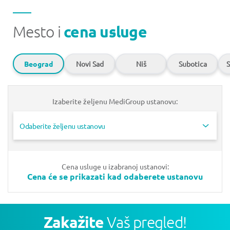
Mesto i
cena usluge
Beograd
Novi Sad
Niš
Subotica
S
Izaberite željenu MediGroup ustanovu:
Odaberite željenu ustanovu
Cena usluge u izabranoj ustanovi:
Cena će se prikazati kad odaberete ustanovu
Zakažite
Vaš pregled!