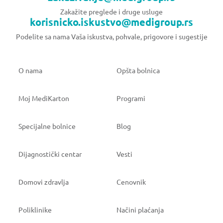
Zakažite preglede i druge usluge
korisnicko.iskustvo@medigroup.rs
Podelite sa nama Vaša iskustva, pohvale, prigovore i sugestije
O nama
Opšta bolnica
Moj MediKarton
Programi
Specijalne bolnice
Blog
Dijagnostički centar
Vesti
Domovi zdravlja
Cenovnik
Poliklinike
Načini plaćanja