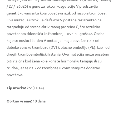
/ LV / rs6025) u genu za faktor koagulacije V predstavlja
genetičku varijantu koja povećava rizik od razvoja tromboze.
Ova mutacija uzrokuje da faktor V postane rezistentan na
razgradnju od strane aktiviranog proteina C, što rezultira
povećanom sklonošću ka formiranju krvnih ugrušaka. Osobe
koje su nosioci Leiden V mutacije imaju povećan rizik od
duboke venske tromboze (DVT), plućne embolije (PE), kao i od
drugih tromboembolijskih stanja. Ova mutacija može posebno
biti rizična kod žena koje koriste hormonsku terapiju ili su
trudne, jer se rizik od tromboze u ovim stanjima dodatno
povećava.
Tip uzorka:
krv (EDTA).
Obrtno vreme:
10 dana.