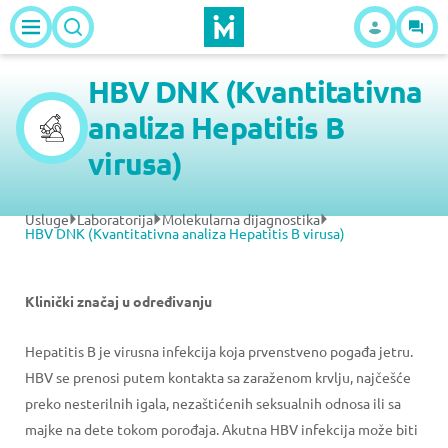
HBV DNK (Kvantitativna
analiza Hepatitis B
virusa)
Usluge
Laboratorija
Molekularna dijagnostika
HBV DNK (Kvantitativna analiza Hepatitis B virusa)
Klinički značaj u određivanju
Hepatitis B je virusna infekcija koja prvenstveno pogađa jetru.
HBV se prenosi putem kontakta sa zaraženom krvlju, najčešće
preko nesterilnih igala, nezaštićenih seksualnih odnosa ili sa
majke na dete tokom porođaja. Akutna HBV infekcija može biti