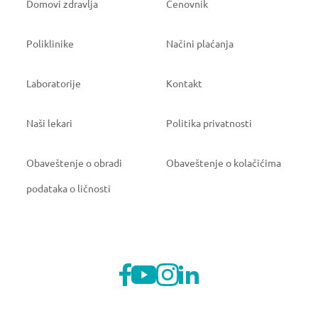
Domovi zdravlja
Cenovnik
Poliklinike
Načini plaćanja
Laboratorije
Kontakt
Naši lekari
Politika privatnosti
Obaveštenje o obradi
Obaveštenje o kolačićima
podataka o ličnosti