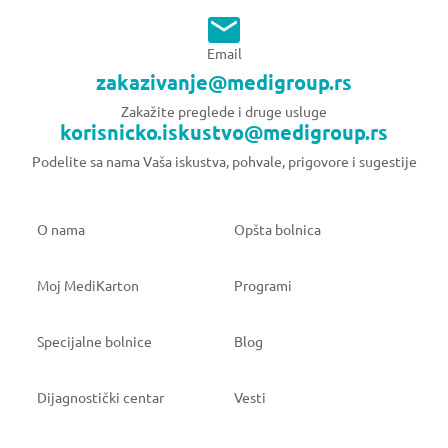
Email
zakazivanje@medigroup.rs
Zakažite preglede i druge usluge
korisnicko.iskustvo@medigroup.rs
Podelite sa nama Vaša iskustva, pohvale, prigovore i sugestije
O nama
Opšta bolnica
Moj MediKarton
Programi
Specijalne bolnice
Blog
Dijagnostički centar
Vesti