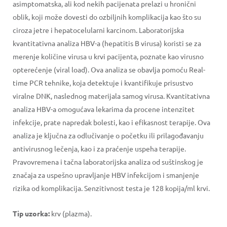
asimptomatska, ali kod nekih pacijenata prelazi u hronični
oblik, koji može dovesti do ozbiljnih komplikacija kao što su
ciroza jetre i hepatocelularni karcinom. Laboratorijska
kvantitativna analiza HBV-a (hepatitis B virusa) koristi se za
merenje količine virusa u krvi pacijenta, poznate kao virusno
opterećenje (viral load). Ova analiza se obavlja pomoću Real-
time PCR tehnike, koja detektuje i kvantifikuje prisustvo
viralne DNK, naslednog materijala samog virusa. Kvantitativna
analiza HBV-a omogućava lekarima da procene intenzitet
infekcije, prate napredak bolesti, kao i efikasnost terapije. Ova
analiza je ključna za odlučivanje o početku ili prilagođavanju
antivirusnog lečenja, kao i za praćenje uspeha terapije.
Pravovremena i tačna laboratorijska analiza od suštinskog je
značaja za uspešno upravljanje HBV infekcijom i smanjenje
rizika od komplikacija. Senzitivnost testa je 128 kopija/ml krvi.
Tip uzorka:
krv (plazma).