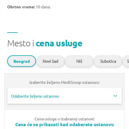
Obrtno vreme:
10 dana.
Mesto i
cena usluge
Beograd
Novi Sad
Niš
Subotica
S
Izaberite željenu MediGroup ustanovu:
Odaberite željenu ustanovu
Cena usluge u izabranoj ustanovi:
Cena će se prikazati kad odaberete ustanovu