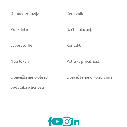
Domovi zdravlja
Cenovnik
Poliklinike
Načini plaćanja
Laboratorije
Kontakt
Naši lekari
Politika privatnosti
Obaveštenje o obradi
Obaveštenje o kolačićima
podataka o ličnosti