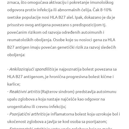
zrnaca, što omogućava aktivaciju i pokretanje imunološkog
odgovora protiv infekcija ili abnormalnih ćelija. Čak 8-10%
svetske populacije nosi HLA B27 alel. Ipak, dokazano je da je
prisustvo ovog antigena povezano s predispozicijom tj.
povećanim rizikom od razvoja određenih autoimunih i
reumatoloških oboljenja. Osobe koje su nosioci gena za HLA
B27 antigen imaju povećan genetički rizik za razvoj sledećih
oboljenja:
-
Ankilozirajući spondilitis
je najpoznatija bolest povezana sa
HLA B27 antigenom, je hronična progresivna bolest kičme i
karlice;
-
Reaktivni artritis
(Rajterov sindrom) predstavlja autoimunu
upalu zglobova a koja nastaje najčešće kao odgovor na
urogenitalnu ili crevnu infekciju;
-
Psorijatični arthritis
je inflamatorna bolest koja uzrokuje bol i
ukočenost zglobova a javlja se kod osoba sa psorijazom;
-
Enteropatski artritis
je vrsta upale zglobova koja se može