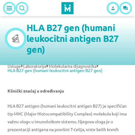
HLA B27 gen (humani
leukocitni antigen B27
gen)
Usluge
Laboratorija
Molekularna dijagnostika
HLA B27 gen (humani leukocitni antigen B27 gen)
Klinički značaj u određivanju
HLA B27 antigen (humani leukocitni antigen B27) je specifičan
tip MHC (Major Histocompatibility Complex) molekula koji ima
važnu ulogu u imunološkom sistemu. Njegova uloga je u
prezentaciji antigena na površini T-ćelija, vrste belih krvnih