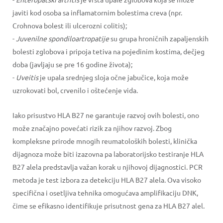
javiti kod osoba sa inflamatornim bolestima creva (npr.
Crohnova bolest ili ulcerozni colitis);
-
Juvenilne spondiloartropatije
su grupa hroničnih zapaljenskih
bolesti zglobova i pripoja tetiva na pojedinim kostima, dečjeg
doba (javljaju se pre 16 godine života);
-
Uveitis
je upala srednjeg sloja očne jabučice, koja može
uzrokovati bol, crvenilo i oštećenje vida.
Iako prisustvo HLA B27 ne garantuje razvoj ovih bolesti, ono
može značajno povećati rizik za njihov razvoj. Zbog
kompleksne prirode mnogih reumatoloških bolesti, klinička
dijagnoza može biti izazovna pa laboratorijsko testiranje HLA
B27 alela predstavlja važan korak u njihovoj dijagnostici. PCR
metoda je test izbora za detekciju HLA B27 alela. Ova visoko
specifična i osetljiva tehnika omogućava amplifikaciju DNK,
čime se efikasno identifikuje prisutnost gena za HLA B27 alel.