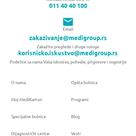
011 40 40 100
Email
zakazivanje@medigroup.rs
Zakažite preglede i druge usluge
korisnicko.iskustvo@medigroup.rs
Podelite sa nama Vaša iskustva, pohvale, prigovore i sugestije
O nama
Opšta bolnica
Moj MediKarton
Programi
Specijalne bolnice
Blog
Dijagnostički centar
Vesti