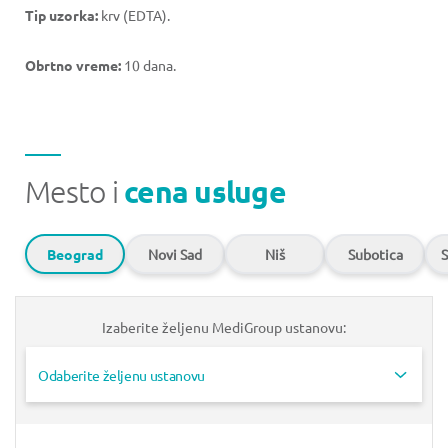
Tip uzorka:
krv (EDTA).
Obrtno vreme:
10 dana.
Mesto i
cena usluge
Beograd
Novi Sad
Niš
Subotica
S
Izaberite željenu MediGroup ustanovu:
Odaberite željenu ustanovu