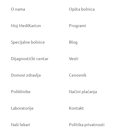
O nama
Opšta bolnica
Moj MediKarton
Programi
Specijalne bolnice
Blog
Dijagnostički centar
Vesti
Domovi zdravlja
Cenovnik
Poliklinike
Načini plaćanja
Laboratorije
Kontakt
Naši lekari
Politika privatnosti