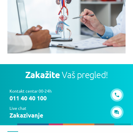
Zakažite
Vaš pregled!
Kontakt centar 00-24h
011 40 40 100
Live chat
Zakazivanje