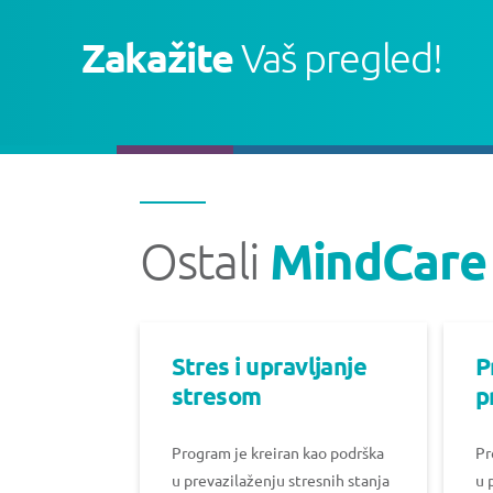
Zakažite
Vaš pregled!
Ostali
MindCare
Stres i upravljanje
P
stresom
p
Program je kreiran kao podrška
Pr
u prevazilaženju stresnih stanja
u 