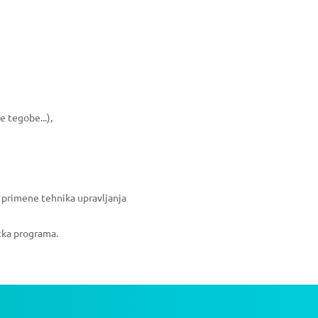
 tegobe...),
g primene tehnika upravljanja
tka programa.