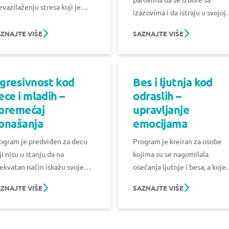
evazilaženju stresa koji je
izazovima i da istraju u svojoj
stao kao odgovor.
želji da se ostvare kao roditelj
ZNAJTE VIŠE
SAZNAJTE VIŠE
gresivnost kod
Bes i ljutnja kod
ece i mladih –
odraslih –
oremećaj
upravljanje
onašanja
emocijama
ogram je predviđen za decu
Program je kreiran za osobe
ji nisu u stanju da na
kojima su se nagomilala
ekvatan način iskažu svoje
osećanja ljutnje i besa, a koje
zadovoljstvo, ljutnju i bes.
osoba nije u stanju da
ZNAJTE VIŠE
SAZNAJTE VIŠE
kontroliše.