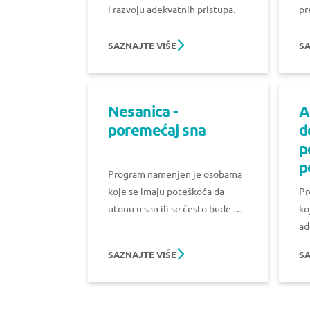
i razvoju adekvatnih pristupa.
pr
na
SAZNAJTE VIŠE
SA
Nesanica -
A
poremećaj sna
d
p
p
Program namenjen je osobama
Pr
koje se imaju poteškoća da
ko
utonu u san ili se često bude u
ad
toku noći, a nakon buđenja
ne
teško uspavljuju.
SAZNAJTE VIŠE
SA