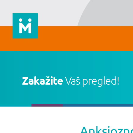
Zakažite
Vaš pregled!
Anksiozno