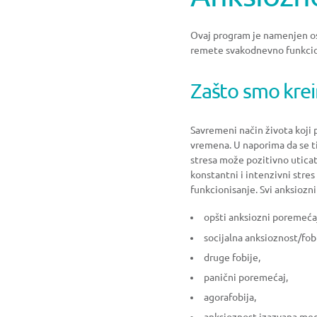
Ovaj program je namenjen oso
remete svakodnevno funkcio
Zašto smo krei
Savremeni način života koji
vremena. U naporima da se ti 
stresa može pozitivno uticat
konstantni i intenzivni str
funkcionisanje. Svi anksiozni
opšti anksiozni poremeća
socijalna anksioznost/fobi
druge fobije,
panični poremećaj,
agorafobija,