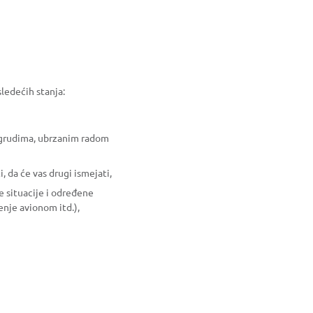
ledećih stanja:
u grudima, ubrzanim radom
 da će vas drugi ismejati,
e situacije i određene
enje avionom itd.),