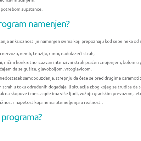
icinskim stanjem,
oupotrebom supstance.
program namenjen?
anja anksioznosti je namenjen svima koji prepoznaju kod sebe neka od s
nervozu, nemir, tenziju, umor, nadolazeći strah,
dni, ničim konkretno izazvan intenzivni strah praćen znojenjem, bolom 
ćajem da se gušite, glavoboljom, vrtoglavicom,
 nedostatak samopouzdanja, strepnju da ćete se pred drugima osramotiti,
strah u toku određenih događaja ili situacija zbog kojeg se trudite da t
ak na skupove i mesta gde ima više ljudi, vožnju gradskim prevozom, let
ižnost i napetost koja nema utemeljenja u realnosti.
ti programa?