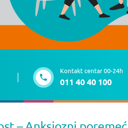
Kontakt centar 00-24h
011 40 40 100
st – Anksiozni poremeć