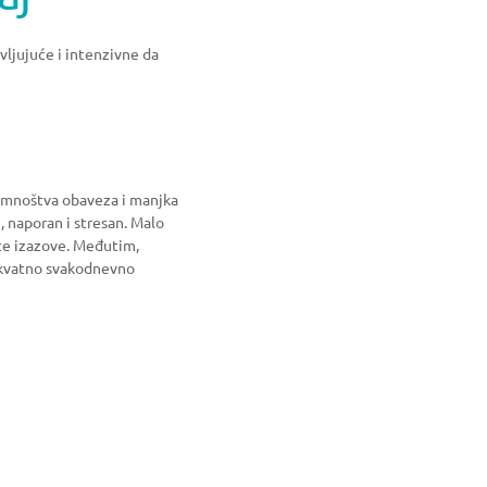
ljujuće i intenzivne da
 mnoštva obaveza i manjka
, naporan i stresan. Malo
ite izazove. Međutim,
dekvatno svakodnevno