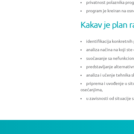
privatnost polaznika pro
program je kreiran na osno
Kakav je plan 
identifikacija konkretnih
analiza načina na koji st
suočavanje sa nefunkcion
predstavljanje alternati
analiza i učenje tehnika 
priprema i uvođenje u sit
osećanjima,
u zavisnosti od situacije