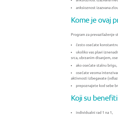
anksioznost izazvana med
anksioznost izazvana zl
Kome je ovaj 
Program za prevazilaženje st
često osećate konstantnu 
ukoliko vas plavi iznena
srca, ubrzanim disanjem, ose
ako osećate stalnu brigu,
osećate veoma intenzivan 
aktivnosti izbegavate (odlaz
prepoznajete kod sebe br
Koji su benefi
individualni rad 1 na 1,