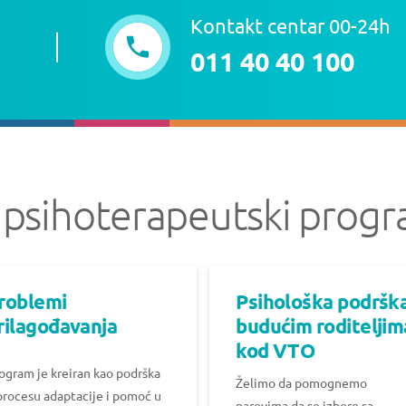
Kontakt centar 00-24h
011 40 40 100
psihoterapeutski progr
roblemi
Psihološka podršk
rilagođavanja
budućim roditeljim
kod VTO
ogram je kreiran kao podrška
Želimo da pomognemo
procesu adaptacije i pomoć u
parovima da se izbore sa