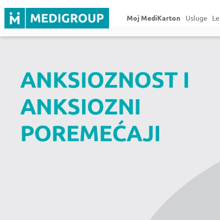
Moj MediKarton
Usluge
Le