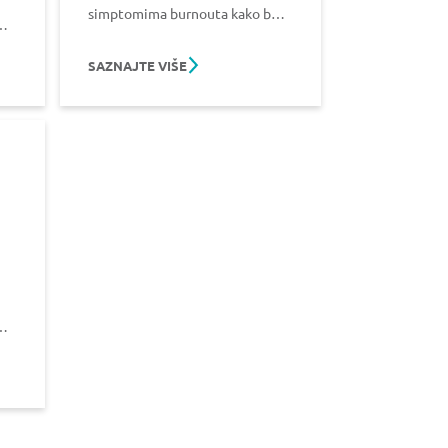
simptomima burnouta kako bi
se adekvatnije nosili sa svim
i.
izazovima.
SAZNAJTE VIŠE