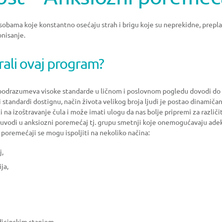
bama koje konstantno osećaju strah i brigu koje su neprekidne, preplav
nisanje.
rali ovaj program?
 podrazumeva visoke standarde u ličnom i poslovnom pogledu dovodi do
standardi dostignu, način života velikog broja ljudi je postao dinamičan
i na izoštravanje čula i može imati ulogu da nas bolje pripremi za različ
es uvodi u anksiozni poremećaj tj. grupu smetnji koje onemogućavaju a
 poremećaji se mogu ispoljiti na nekoliko načina:
j,
ja,