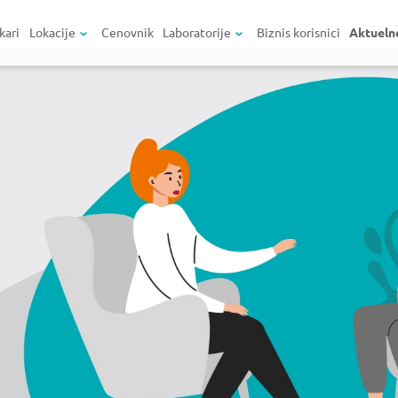
kari
Lokacije
Cenovnik
Laboratorije
Biznis korisnici
Aktueln