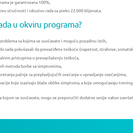
grama je garantovana 100%,
vu stručnosti i iskustvu rada sa preko 22.000 klijenata.
rada u okviru programa?
 problema sa kojima se suočavate i moguću pozadinu istih,
e do sada pokušavali da prevaziđete teškoće (napetost, strahove, somatske
alnim pristupima u prevazilaženju teškoća,
vnih metoda borbe sa simptomima,
skretanja pažnje sa preplavljujućih osećanja u upravljanje osećanjima,
uacije koje izazivaju blaže oblike simptoma, a koje omogućavaju trenin
 sa kojom se suočavate, mogu se preporučiti dodatne sesije nakon završe