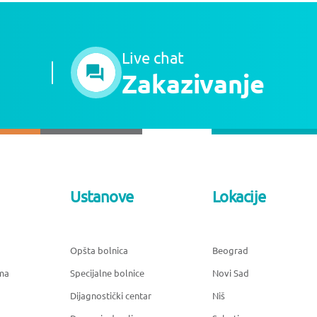
Live chat
Zakazivanje
Ustanove
Lokacije
Opšta bolnica
Beograd
ma
Specijalne bolnice
Novi Sad
Dijagnostički centar
Niš