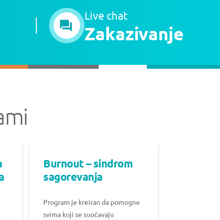
Live chat
Zakazivanje
ami
a
Burnout – sindrom
a
sagorevanja
Program je kreiran da pomogne
svima koji se suočavaju