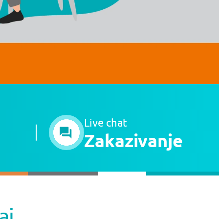
Live chat
Zakazivanje
aj