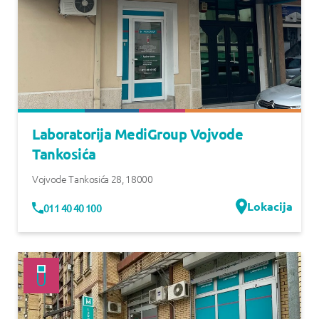
Laboratorija MediGroup Vojvode
Tankosića
Vojvode Tankosića 28
,
18000
Lokacija
011 40 40 100