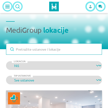
lokacije
MediGroup
LOKACIJA
TIP USTANOVE