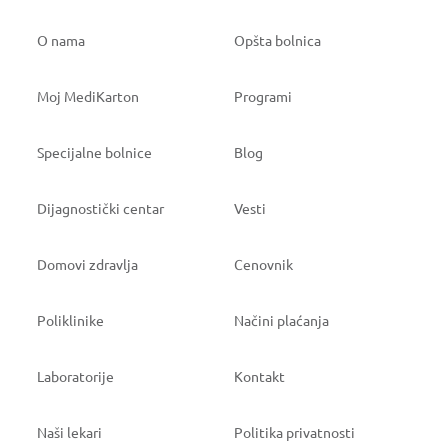
O nama
Opšta bolnica
Moj MediKarton
Programi
Specijalne bolnice
Blog
Dijagnostički centar
Vesti
Domovi zdravlja
Cenovnik
Poliklinike
Načini plaćanja
Laboratorije
Kontakt
Naši lekari
Politika privatnosti