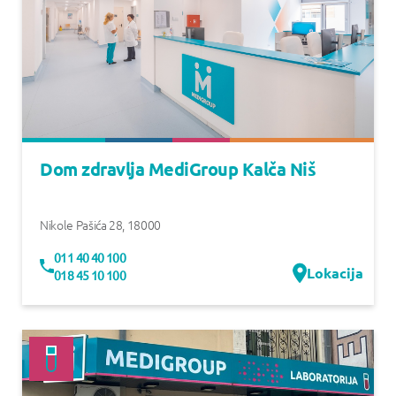
Dom zdravlja MediGroup Kalča Niš
Nikole Pašića 28
,
18000
011 40 40 100
Lokacija
018 45 10 100