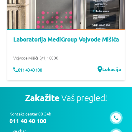
Laboratorija MediGroup Vojvode Mišića
Vojvode Mišića 3/1
,
18000
Lokacija
011 40 40 100
Zakažite
Vaš pregled!
Kontakt centar 00-24h
011 40 40 100
Live chat