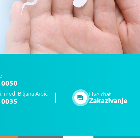
e
 0050
i. med. Biljana Arsić
Live chat
Zakazivanje
 0035