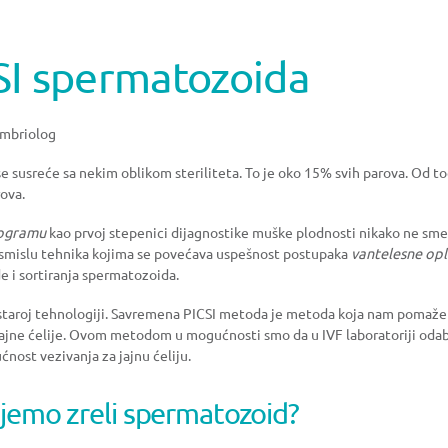
SI spermatozoida
 embriolog
e susreće sa nekim oblikom steriliteta. To je oko 15% svih parova. Od to
rova.
ogramu
kao prvoj stepenici dijagnostike muške plodnosti nikako ne sme
smislu tehnika kojima se povećava uspešnost postupaka
vantelesne op
 i sortiranja spermatozoida.
 staroj tehnologiji. Savremena PICSI metoda je metoda koja nam pomaže 
ajne ćelije. Ovom metodom u mogućnosti smo da u IVF laboratoriji odab
ost vezivanja za jajnu ćeliju.
jemo zreli spermatozoid?