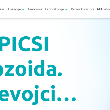
kari
Lokacije
Cenovnik
Laboratorije
Biznis korisnici
Aktueln