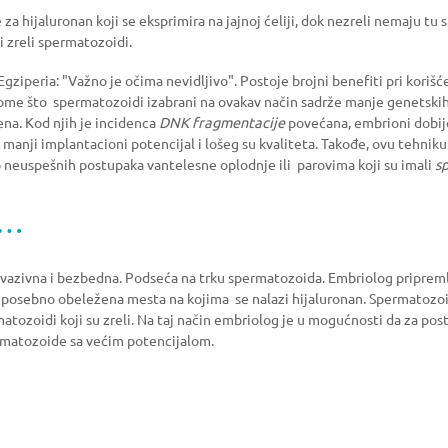
za hijaluronan koji se eksprimira na jajnoj ćeliji, dok nezreli nemaju tu
i zreli spermatozoidi.
gziperia: "Važno je očima nevidljivo". Postoje brojni benefiti pri kori
ome što spermatozoidi izabrani na ovakav način sadrže manje genetskih 
na. Kod njih je incidenca
DNK fragmentacije
povećana, embrioni dobij
manji implantacioni potencijal i lošeg su kvaliteta. Takođe, ovu tehni
 neuspešnih postupaka vantelesne oplodnje ili parovima koji su imali
s
i…
vazivna i bezbedna. Podseća na trku spermatozoida. Embriolog priprem
e posebno obeležena mesta na kojima se nalazi hijaluronan. Spermatozoidi
atozoidi koji su zreli. Na taj način embriolog je u mogućnosti da za pos
ermatozoide sa većim potencijalom.