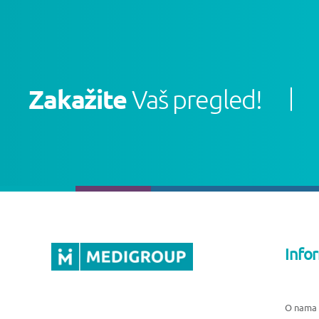
Zakažite
Vaš pregled!
Info
O nama