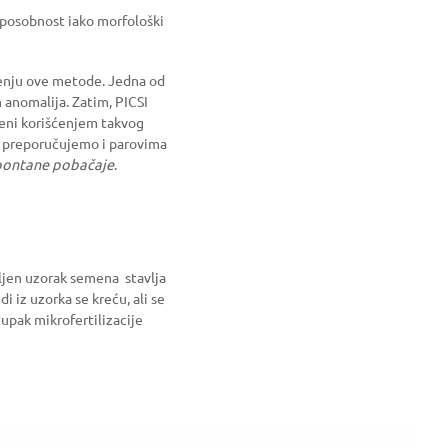
 sposobnost iako morfološki
šćenju ove metode. Jedna od
anomalija. Zatim, PICSI
eni korišćenjem takvog
ku preporučujemo i parovima
pontane pobačaje
.
ljen uzorak semena stavlja
 iz uzorka se kreću, ali se
tupak mikrofertilizacije