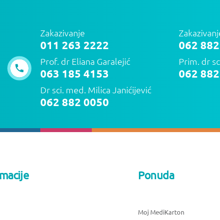
Zakazivanje
Zakazivanj
011 263 2222
062 882
Prof. dr Eliana Garalejić
Prim. dr sc
063 185 4153
062 882
Dr sci. med. Milica Janićijević
062 882 0050
rmacije
Ponuda
Moj MediKarton