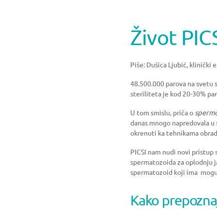
Život PIC
Piše: Dušica Ljubić, klinički
48.500.000 parova na svetu s
steriliteta je kod 20-30% pa
U tom smislu, priča o
sperm
danas mnogo napredovala u 
okrenuti ka tehnikama obrade
PICSI nam nudi novi pristup
spermatozoida za oplodnju j
spermatozoid koji ima mogućn
Kako prepozna