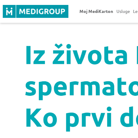
Moj MediKarton
Usluge
Le