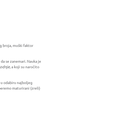
g broja, muški faktor
 da se zanemari. Nauka je
lodnje
, a koji su naročito
u odabiru najboljeg
eremo maturirani (zreli)