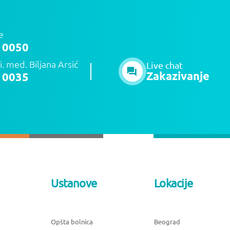
e
 0050
i. med. Biljana Arsić
Live chat
Zakazivanje
 0035
Ustanove
Lokacije
Opšta bolnica
Beograd