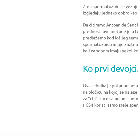
Zreli spermatozoid se vezuje 
izgledaju jednako dobro kao 
Da citiramo Antoan de Sent E
prednosti ove metode je u t
predlažemo kod lošijeg seme
spermatozoida imaju znatno 
koji za sobom imaju nekoliko
Ko prvi devojc
Ova tehnika je potpuno nein
na pločicu na kojoj se nalaz
za "cilj" kače samo oni sperm
(ICSI) koristi samo zrele sp