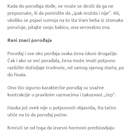
Kada do porođaja dođe, ne može se desiti da ga ne
prepoznate, ili da pomislite da „ipak možda i nije”. Ali,
ukoliko se pojavi sumnja na to šta Vam beba iz stomaka
poručuje, pitajte svoju babicu, ona verovatno zna.
Rani znaci porođaja
Porođaj i sve oko porđaja svaka žena iskusi drugačije.
Čak i ako se već porađala, žena može imati potpuno
različite doživljaje trudnoće, od samog njenog starta, pa
do finala.
Ono što sigurno karakteriše porođaj su snažne
kontrakcije u pravilnim razmacima i takozvani „čep“.
Nauka još uvek nije u potpunosti objasnila, šta tačno
utiče na to da porođaj počne.
Krećući se od toga da izvesni hormoni predstavljaju