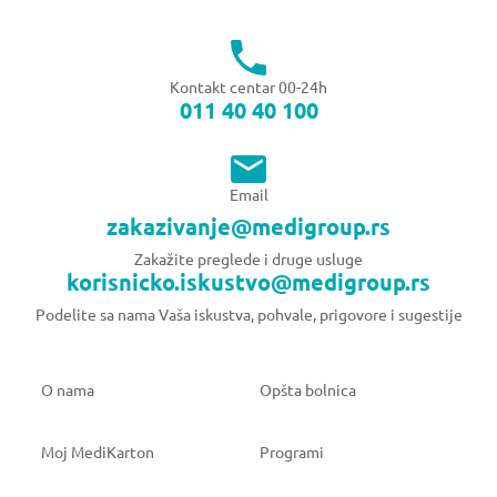
Kontakt centar 00-24h
011 40 40 100
Email
zakazivanje@medigroup.rs
Zakažite preglede i druge usluge
korisnicko.iskustvo@medigroup.rs
Podelite sa nama Vaša iskustva, pohvale, prigovore i sugestije
O nama
Opšta bolnica
Moj MediKarton
Programi