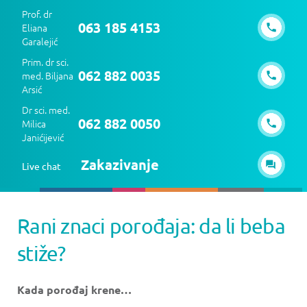
Prof. dr
063 185 4153
Eliana
Garalejić
Prim. dr sci.
062 882 0035
med. Biljana
Arsić
Dr sci. med.
062 882 0050
Milica
Janićijević
Zakazivanje
Live chat
Rani znaci porođaja: da li beba
stiže?
Kada porođaj krene…