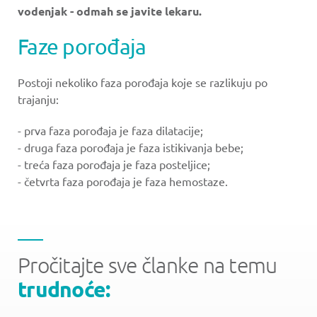
vodenjak - odmah se javite lekaru.
Faze porođaja
Postoji nekoliko faza porođaja koje se razlikuju po
trajanju:
- prva faza porođaja je faza dilatacije;
- druga faza porođaja je faza istikivanja bebe;
- treća faza porođaja je faza posteljice;
- četvrta faza porođaja je faza hemostaze.
Pročitajte sve članke na temu
trudnoće: