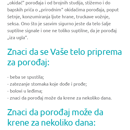
„okidač“ porođaja i od brojnih studija, stižemo i do
bapskih priča o „prirodnim“ okidačima porođaja, poput
šetnje, konzumiranja ljute hrane, truckave vožnje,
seksa. Ono što je sasvim sigurno jeste da telo šalje
suptilne signale i one ne toliko suptilne, da je porođaj
„iza ugla“.
Znaci da se Vaše telo priprema
za porođaj:
- beba se spustila;
- zatezanje stomaka koje dođe i prođe;
- bolovi u leđima;
- znaci da porođaj može da krene za nekoliko dana.
Znaci da porođaj može da
krene za nekoliko dana: