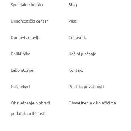
Specijalne bolnice
Blog
Dijagnostički centar
Vesti
Domovi zdravlja
Cenovnik
Poliklinike
Načini plaćanja
Laboratorije
Kontakt
Naši lekari
Politika privatnosti
Obaveštenje o obradi
Obaveštenje o kolačićima
podataka o ličnosti