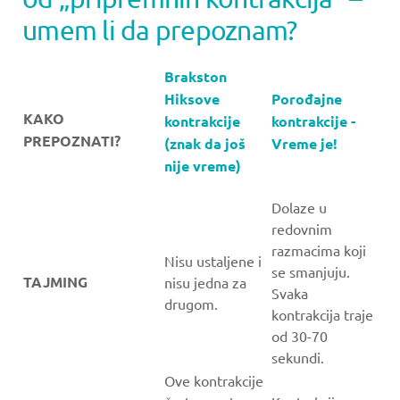
umem li da prepoznam?
Brakston
Hiksove
Porođajne
KAKO
kontrakcije
kontrakcije -
PREPOZNATI?
(znak da još
Vreme je!
nije vreme)
Dolaze u
redovnim
razmacima koji
Nisu ustaljene i
se smanjuju.
TAJMING
nisu jedna za
Svaka
drugom.
kontrakcija traje
od 30-70
sekundi.
Ove kontrakcije