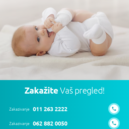
Zakažite
Vaš pregled!
011 263 2222
Zakazivanje
062 882 0050
Zakazivanje