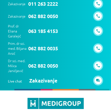
011 263 2222
Zakazivanje
062 882 0050
Zakazivanje
Prof. dr
063 185 4153
Eliana
Garalejić
Prim. dr sci.
062 882 0035
med. Biljana
Arsić
Dr sci. med.
062 882 0050
Milica
Janićijević
Zakazivanje
Live chat