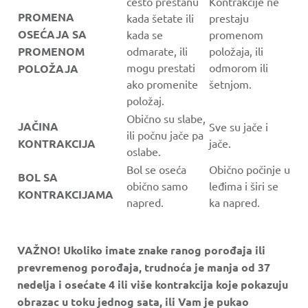
često prestanu
Kontrakcije ne
PROMENA
kada šetate ili
prestaju
OSEĆAJA SA
kada se
promenom
PROMENOM
odmarate, ili
položaja, ili
mogu prestati
odmorom ili
POLOŽAJA
ako promenite
šetnjom.
položaj.
Obično su slabe,
JAČINA
Sve su jače i
ili počnu jače pa
KONTRAKCIJA
jače.
oslabe.
Bol se oseća
Obično počinje u
BOL SA
obično samo
leđima i širi se
KONTRAKCIJAMA
napred.
ka napred.
VAŽNO! Ukoliko imate znake ranog porođaja ili
prevremenog porođaja, trudnoća je manja od 37
nedelja i osećate 4 ili više kontrakcija koje pokazuju
obrazac u toku jednog sata, ili Vam je pukao