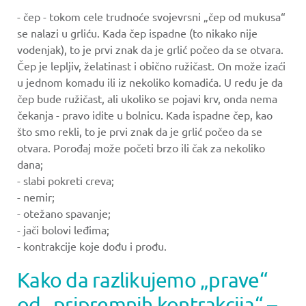
- čep - tokom cele trudnoće svojevrsni „čep od mukusa“
se nalazi u grliću. Kada čep ispadne (to nikako nije
vodenjak), to je prvi znak da je grlić počeo da se otvara.
Čep je lepljiv, želatinast i obično ružičast. On može izaći
u jednom komadu ili iz nekoliko komadića. U redu je da
čep bude ružičast, ali ukoliko se pojavi krv, onda nema
čekanja - pravo idite u bolnicu. Kada ispadne čep, kao
što smo rekli, to je prvi znak da je grlić počeo da se
otvara. Porođaj može početi brzo ili čak za nekoliko
dana;
- slabi pokreti creva;
- nemir;
- otežano spavanje;
- jači bolovi leđima;
- kontrakcije koje dođu i prođu.
Kako da razlikujemo „prave“
od „pripremnih kontrakcija“ –