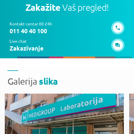
Zakažite
Vaš pregled!
Kontakt centar 00-24h
011 40 40 100
Live chat
Zakazivanje
slika
Galerija