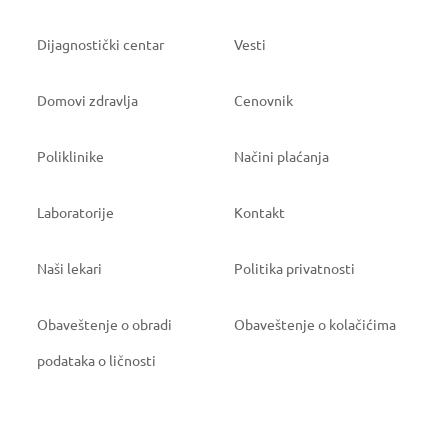
Dijagnostički centar
Vesti
Domovi zdravlja
Cenovnik
Poliklinike
Načini plaćanja
Laboratorije
Kontakt
Naši lekari
Politika privatnosti
Obaveštenje o obradi
Obaveštenje o kolačićima
podataka o ličnosti