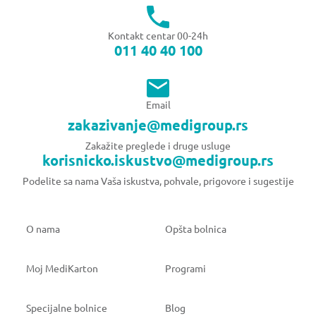
Kontakt centar 00-24h
011 40 40 100
Email
zakazivanje@medigroup.rs
Zakažite preglede i druge usluge
korisnicko.iskustvo@medigroup.rs
Podelite sa nama Vaša iskustva, pohvale, prigovore i sugestije
O nama
Opšta bolnica
Moj MediKarton
Programi
Specijalne bolnice
Blog