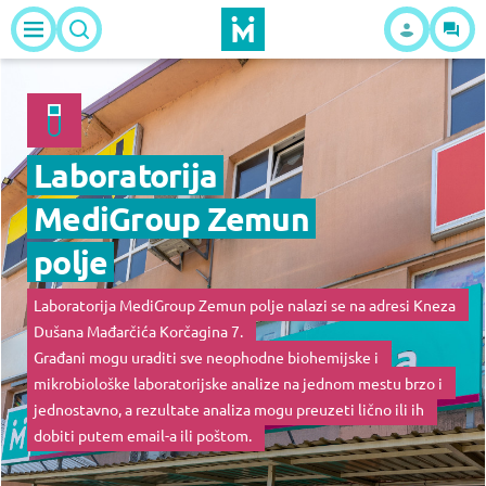
Laboratorija
MediGroup Zemun
polje
Laboratorija MediGroup Zemun polje nalazi se na adresi Kneza
Dušana Mađarčića Korčagina 7.
Građani mogu uraditi sve neophodne biohemijske i
mikrobiološke laboratorijske analize na jednom mestu brzo i
jednostavno, a rezultate analiza mogu preuzeti lično ili ih
dobiti putem email-a ili poštom.