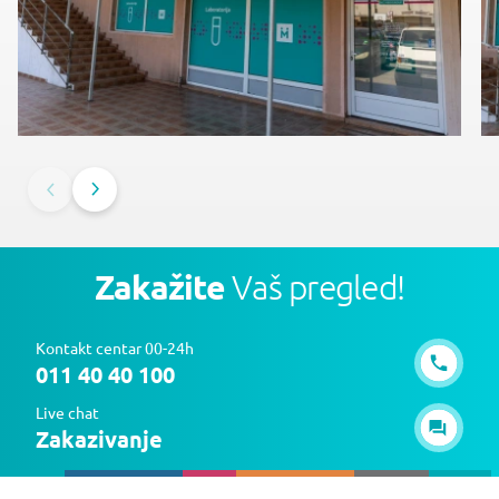
Zakažite
Vaš pregled!
Kontakt centar 00-24h
011 40 40 100
Live chat
Zakazivanje