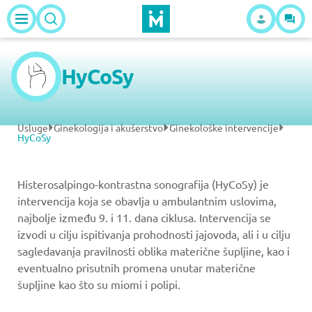
HyCoSy
Usluge
Ginekologija i akušerstvo
Ginekološke intervencije
HyCoSy
Histerosalpingo-kontrastna sonografija (HyCoSy) je
intervencija koja se obavlja u ambulantnim uslovima,
najbolje između 9. i 11. dana ciklusa. Intervencija se
izvodi u cilju ispitivanja prohodnosti jajovoda, ali i u cilju
sagledavanja pravilnosti oblika materične šupljine, kao i
eventualno prisutnih promena unutar materične
šupljine kao što su miomi i polipi.