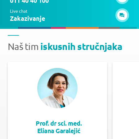
011 40 40 100
Live chat
Zakazivanje
iskusnih stručnjaka
Naš tim
Prof. dr sci. med.
Eliana Garalejić