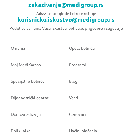
zakazivanje@medigroup.rs
Zakažite preglede i druge usluge
korisnicko.iskustvo@medigroup.rs
Podelite sa nama Vaša iskustva, pohvale, prigovore i sugestije
O nama
Opšta bolnica
Moj MediKarton
Programi
Specijalne bolnice
Blog
Dijagnostički centar
Vesti
Domovi zdravlja
Cenovnik
Poliklinike
Načini plaćanja