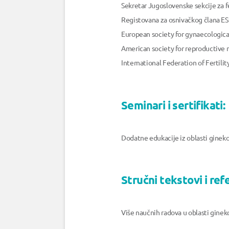
Sekretar Jugoslovenske sekcije za fe
Registovana za osnivačkog člana E
European society for gynaecologic
American society for reproductive
International Federation of Fertilit
Seminari i sertifikati:
Dodatne edukacije iz oblasti ginekol
Stručni tekstovi i ref
Više naučnih radova u oblasti gineko