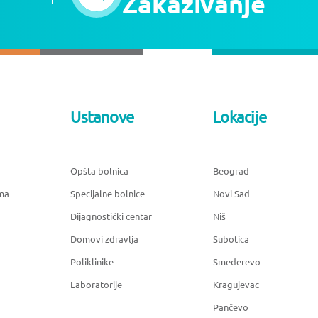
Zakazivanje
Ustanove
Lokacije
Opšta bolnica
Beograd
ma
Specijalne bolnice
Novi Sad
Dijagnostički centar
Niš
Domovi zdravlja
Subotica
Poliklinike
Smederevo
Laboratorije
Kragujevac
Pančevo