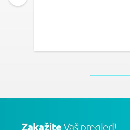
Zakažite
Vaš pregled!