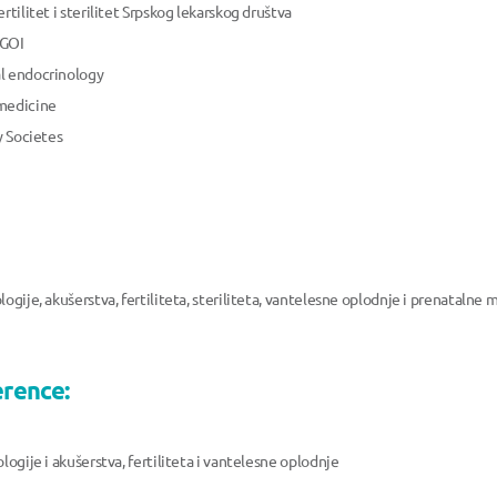
rtilitet i sterilitet Srpskog lekarskog društva
SGOI
al endocrinology
 medicine
y Societes
ogije, akušerstva, fertiliteta, steriliteta, vantelesne oplodnje i prenatalne 
erence:
logije i akušerstva, fertiliteta i vantelesne oplodnje