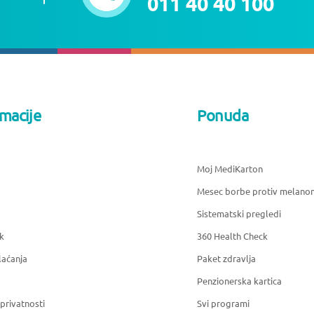
011 40 40 100
rmacije
Ponuda
Moj MediKarton
Mesec borbe protiv melano
Sistematski pregledi
k
360 Health Check
laćanja
Paket zdravlja
Penzionerska kartica
 privatnosti
Svi programi