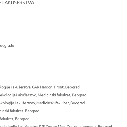
E I AKUŠERSTVA
 Beogradu
logije i akušerstva, GAK Narodni Front, Beograd
kologija i akušerstvo, Medicinski fakultet, Beograd
logija i akušerstvo, Medicinski fakultet, Beograd
inski fakultet, Beograd
 fakultet, Beograd
 ginekologije i akušerstva, IVF Centar MediGroup Jevremova, Beograd