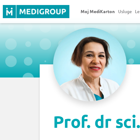
Moj MediKarton
Usluge
Le
Prof. dr sc