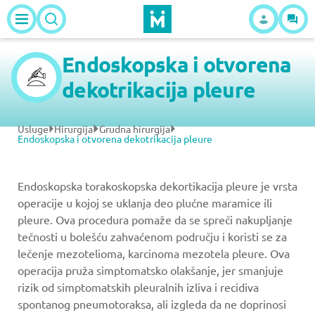
Endoskopska i otvorena
dekotrikacija pleure
Usluge
Hirurgija
Grudna hirurgija
Endoskopska i otvorena dekotrikacija pleure
Endoskopska torakoskopska dekortikacija pleure je vrsta
operacije u kojoj se uklanja deo plućne maramice ili
pleure. Ova procedura pomaže da se spreči nakupljanje
tečnosti u bolešću zahvaćenom području i koristi se za
lečenje mezotelioma, karcinoma mezotela pleure. Ova
operacija pruža simptomatsko olakšanje, jer smanjuje
rizik od simptomatskih pleuralnih izliva i recidiva
spontanog pneumotoraksa, ali izgleda da ne doprinosi