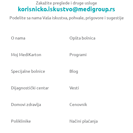
Zakažite preglede i druge usluge
korisnicko.iskustvo@medigroup.rs
Podelite sa nama Vaša iskustva, pohvale, prigovore i sugestije
O nama
Opšta bolnica
Moj MediKarton
Programi
Specijalne bolnice
Blog
Dijagnostički centar
Vesti
Domovi zdravlja
Cenovnik
Poliklinike
Načini plaćanja