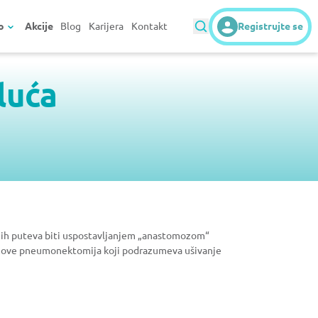
o
Akcije
Blog
Karijera
Kontakt
Registrujte se
luća
jnih puteva biti uspostavljanjem „anastomozom“
se zove pneumonektomija koji podrazumeva ušivanje