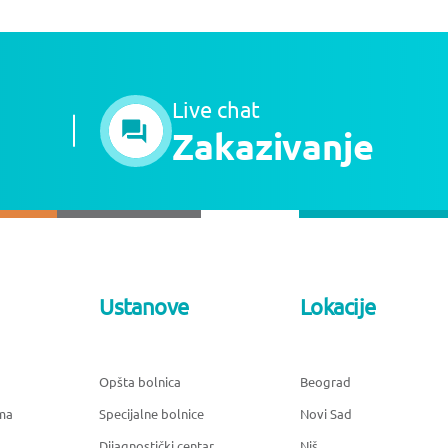
Live chat
Zakazivanje
Ustanove
Lokacije
Opšta bolnica
Beograd
ma
Specijalne bolnice
Novi Sad
Dijagnostički centar
Niš