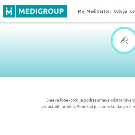
Moj MediKarton
Usluge
Le
Sleeve lobektomija podrazumeva odstranjivanje
preostalih bronha. Ponekad je tumor toliko proši