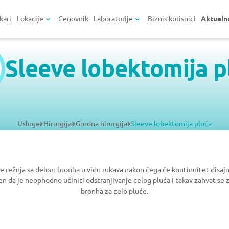
kari
Lokacije
Cenovnik
Laboratorije
Biznis korisnici
Aktueln
Sleeve lobektomija p
Usluge
Hirurgija
Grudna hirurgija
Sleeve lobektomija pluća
 režnja sa delom bronha u vidu rukava nakon čega će kontinuitet disa
ren da je neophodno učiniti odstranjivanje celog pluća i takav zahvat 
bronha za celo pluće.