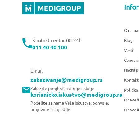
Info
O nama
Kontakt centar 00-24h
Blog
011 40 40 100
Vesti
Cenovni
Načini p
Email
zakazivanje@medigroup.rs
Kontakt
Zakažite preglede i druge usluge
Politika
korisnicko.iskustvo@medigroup.rs
Obavešt
Podelite sa nama Vaša iskustva, pohvale,
prigovore i sugestije
Obavešt