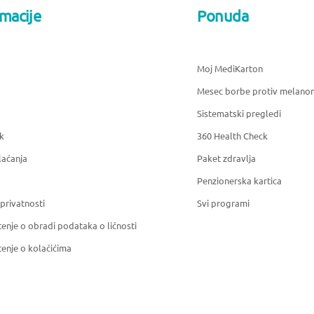
rmacije
Ponuda
Moj MediKarton
Mesec borbe protiv melano
Sistematski pregledi
k
360 Health Check
laćanja
Paket zdravlja
Penzionerska kartica
 privatnosti
Svi programi
enje o obradi podataka o ličnosti
enje o kolačićima