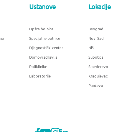
Ustanove
Lokacije
Opšta bolnica
Beograd
ma
Specijalne bolnice
Novi Sad
Dijagnostički centar
Niš
Domovi zdravlja
Subotica
Poliklinike
Smederevo
Laboratorije
Kragujevac
Pančevo