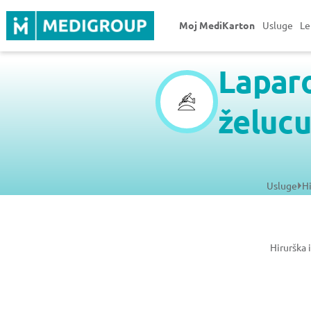
Moj MediKarton
Usluge
Le
Laparo
želuc
Usluge
Hi
Hirurška 