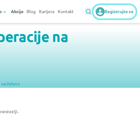
o
Akcije
Blog
Karijera
Kontakt
Registrujte se
peracije na
 na želucu
nesteziji.