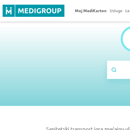
Moj MediKarton
Usluge
Le
Sanitetski transport igra značajnu