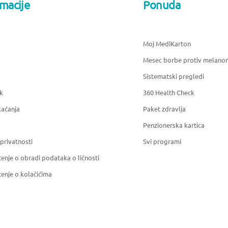
rmacije
Ponuda
Moj MediKarton
Mesec borbe protiv melano
Sistematski pregledi
k
360 Health Check
laćanja
Paket zdravlja
Penzionerska kartica
 privatnosti
Svi programi
enje o obradi podataka o ličnosti
enje o kolačićima