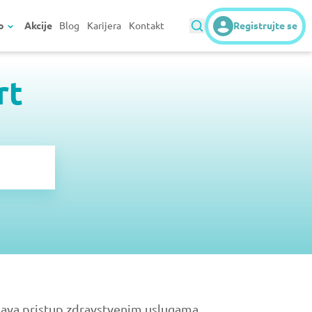
o
Akcije
Blog
Karijera
Kontakt
Registrujte se
rt
šava pristup zdravstvenim uslugama.