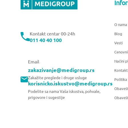
Info
O nama
Kontakt centar 00-24h
Blog
011 40 40 100
Vesti
Cenovni
Načini p
Email
zakazivanje@medigroup.rs
Kontakt
Zakažite preglede i druge usluge
Politika
korisnicko.iskustvo@medigroup.rs
Obavešt
Podelite sa nama Vaša iskustva, pohvale,
prigovore i sugestije
Obavešt