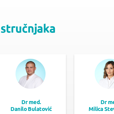
 stručnjaka
Dr med.
Dr m
Danilo Bulatović
Milica St