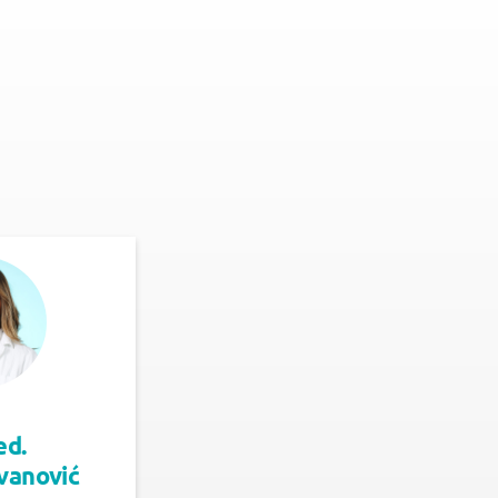
ed.
evanović