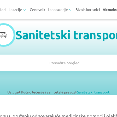
kari
Lokacije
Cenovnik
Laboratorije
Biznis korisnici
Aktueln
Sanitetski transpo
Usluge
Kućno lečenje i sanitetski prevoz
Sanitetski transport
 ulogu u pružanju odgovarajuće medicinske pomoći i olak