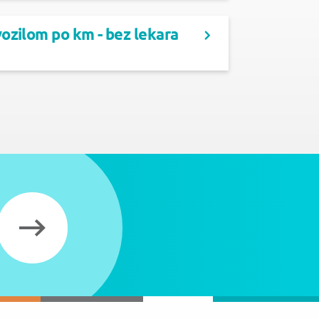
ozilom po km - bez lekara