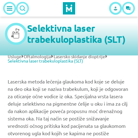
Selektivna laser
trabekuloplastika (SLT)
Usluge
Oftalmologija
Lasersko skidanje dioptrije
Selektivna laser trabekuloplastika (SLT)
Laserska metoda lečenja glaukoma kod koje se deluje
na deo oka koji se naziva trabekulum, koji je odgovoran
za oticanje očne vodice iz oka. Specijalna vrsta lasera
deluje selektivno na pigmentne ćelije u oku i ima za cilj
da nakon aplikacije poveća propusnu moć drenažnog
sistema oka. Na taj način se postiže snižavanje
vrednosti očnog pritiska kod pacijenata sa glaukomom
otvorenog ugla kod kojih se kapima ne postiže