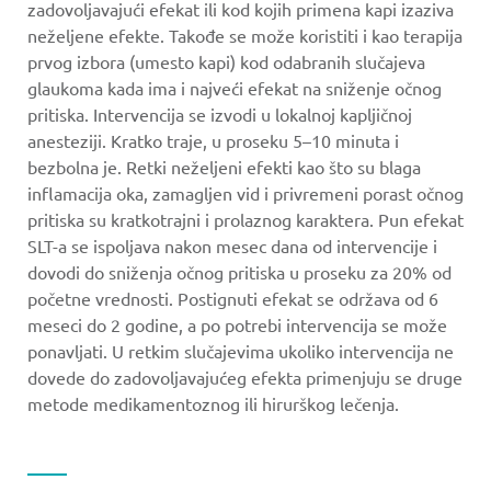
zadovoljavajući efekat ili kod kojih primena kapi izaziva
neželjene efekte. Takođe se može koristiti i kao terapija
prvog izbora (umesto kapi) kod odabranih slučajeva
glaukoma kada ima i najveći efekat na sniženje očnog
pritiska. Intervencija se izvodi u lokalnoj kapljičnoj
anesteziji. Kratko traje, u proseku 5–10 minuta i
bezbolna je. Retki neželjeni efekti kao što su blaga
inflamacija oka, zamagljen vid i privremeni porast očnog
pritiska su kratkotrajni i prolaznog karaktera. Pun efekat
SLT-a se ispoljava nakon mesec dana od intervencije i
dovodi do sniženja očnog pritiska u proseku za 20% od
početne vrednosti. Postignuti efekat se održava od 6
meseci do 2 godine, a po potrebi intervencija se može
ponavljati. U retkim slučajevima ukoliko intervencija ne
dovede do zadovoljavajućeg efekta primenjuju se druge
metode medikamentoznog ili hirurškog lečenja.