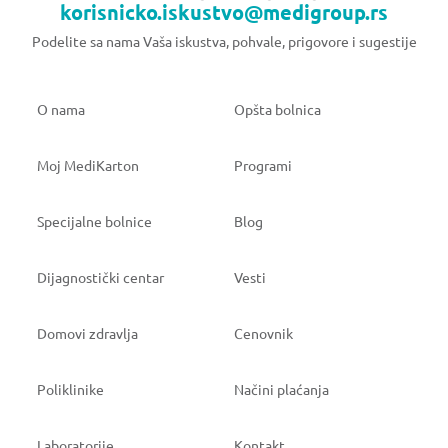
korisnicko.iskustvo@medigroup.rs
Podelite sa nama Vaša iskustva, pohvale, prigovore i sugestije
O nama
Opšta bolnica
Moj MediKarton
Programi
Specijalne bolnice
Blog
Dijagnostički centar
Vesti
Domovi zdravlja
Cenovnik
Poliklinike
Načini plaćanja
Laboratorije
Kontakt