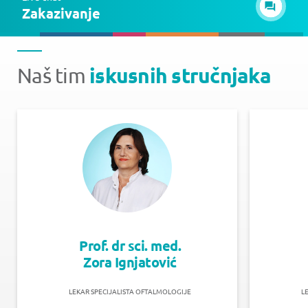
Zakazivanje
iskusnih stručnjaka
Naš tim
Prof. dr sci. med.
Zora Ignjatović
LEKAR SPECIJALISTA OFTALMOLOGIJE
L