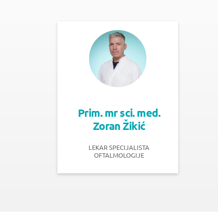
Prim. mr sci. med.
Zoran Žikić
LEKAR SPECIJALISTA
OFTALMOLOGIJE