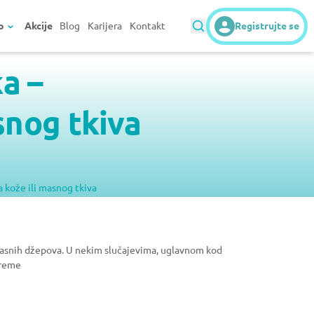
o
Akcije
Blog
Karijera
Kontakt
Registrujte se
a –
snog tkiva
a kože ili masnog tkiva
t masnih džepova. U nekim slučajevima, uglavnom kod
preme