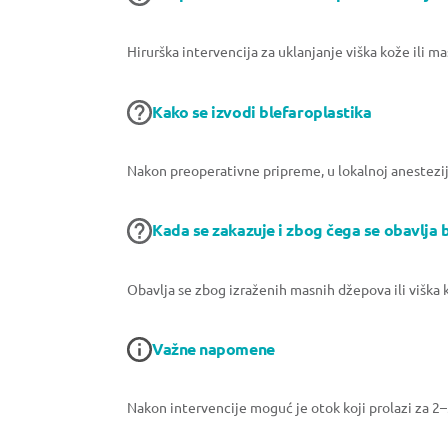
Hirurška intervencija za uklanjanje viška kože ili m
Kako se izvodi blefaroplastika
Nakon preoperativne pripreme, u lokalnoj anesteziji 
Kada se zakazuje i zbog čega se obavlja 
Obavlja se zbog izraženih masnih džepova ili viška k
Važne napomene
Nakon intervencije moguć je otok koji prolazi za 2–