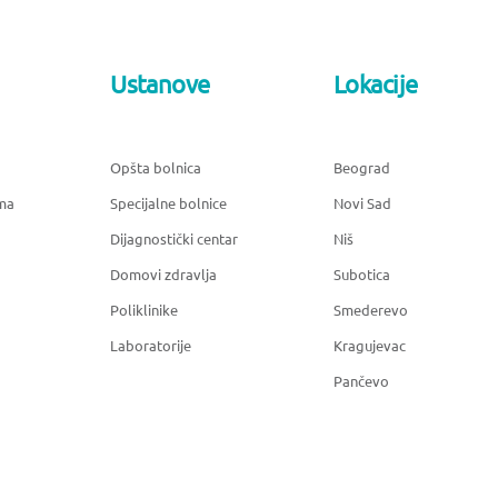
Ustanove
Lokacije
Opšta bolnica
Beograd
ma
Specijalne bolnice
Novi Sad
Dijagnostički centar
Niš
Domovi zdravlja
Subotica
Poliklinike
Smederevo
Laboratorije
Kragujevac
Pančevo