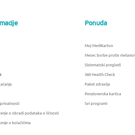
rmacije
Ponuda
Moj MediKarton
Mesec borbe protiv melano
Sistematski pregledi
k
360 Health Check
laćanja
Paket zdravlja
Penzionerska kartica
 privatnosti
Svi programi
enje o obradi podataka o ličnosti
enje o kolačićima