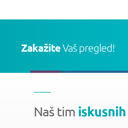
Zakažite
Vaš pregled!
Naš tim
iskusnih