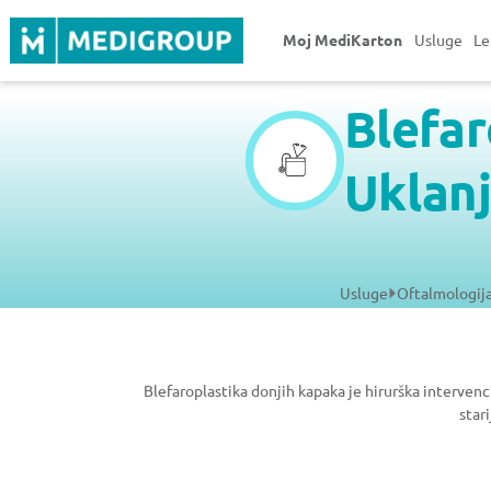
Moj MediKarton
Usluge
Le
Blefar
Uklanj
Usluge
Oftalmologij
Blefaroplastika donjih kapaka je hirurška interven
star