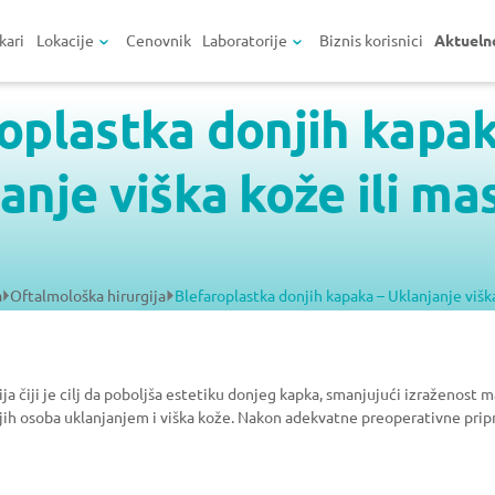
kari
Lokacije
Cenovnik
Laboratorije
Biznis korisnici
Aktueln
oplastka donjih kapak
anje viška kože ili ma
a
Oftalmološka hirurgija
Blefaroplastka donjih kapaka – Uklanjanje višk
cija čiji je cilj da poboljša estetiku donjeg kapka, smanjujući izraženos
ijih osoba uklanjanjem i viška kože. Nakon adekvatne preoperativne pri