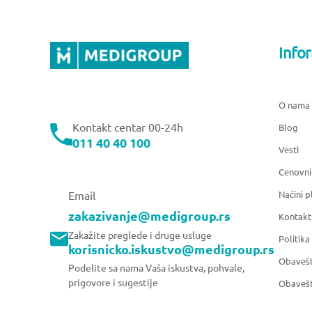
Info
O nama
Kontakt centar 00-24h
Blog
011 40 40 100
Vesti
Cenovni
Načini p
Email
zakazivanje@medigroup.rs
Kontakt
Zakažite preglede i druge usluge
Politika
korisnicko.iskustvo@medigroup.rs
Obavešt
Podelite sa nama Vaša iskustva, pohvale,
prigovore i sugestije
Obavešt