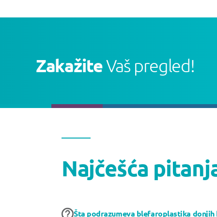
Zakažite
Vaš pregled!
Najčešća pitanj
Šta podrazumeva blefaroplastika donjih