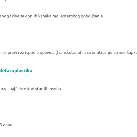
asnog tkiva sa donjih kapaka radi estetskog poboljšanja.
se pravi rez ispod trepavica (transkutana) ili sa unutrašnje strane kapk
blefaroplastika
ože, najčešće kod starijih osoba.
3 dana.