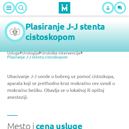
Plasiranje J-J stenta
cistoskopom
Usluge
Urologija
Urološke intervencije
Plasiranje J-J stenta cistoskopom
Ubacivanje J-J sonde u bubreg uz pomoć cistoskopa,
aparata koji se prethodno kroz mokraćnu cev uvodi u
mokraćnu bešiku. Obavlja se u lokalnoj ili opštoj
anesteziji.
Mesto i
cena usluge