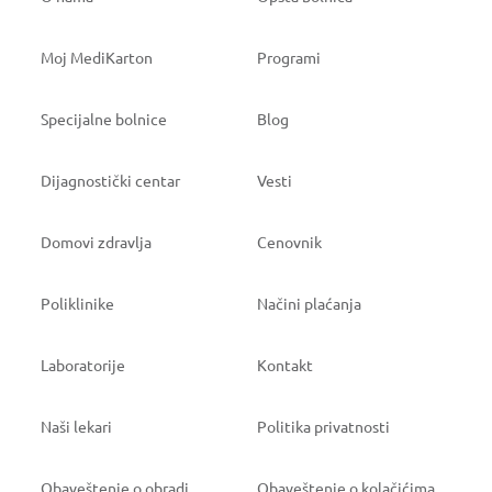
Moj MediKarton
Programi
Specijalne bolnice
Blog
Dijagnostički centar
Vesti
Domovi zdravlja
Cenovnik
Poliklinike
Načini plaćanja
Laboratorije
Kontakt
Naši lekari
Politika privatnosti
Obaveštenje o obradi
Obaveštenje o kolačićima