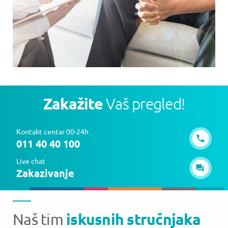
Zakažite
Vaš pregled!
Kontakt centar 00-24h
011 40 40 100
Live chat
Zakazivanje
iskusnih stručnjaka
Naš tim