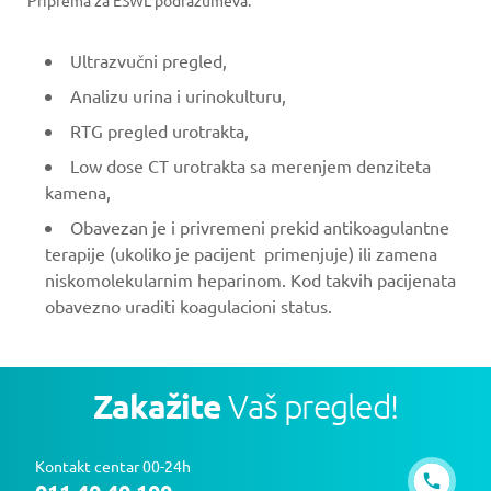
Priprema za ESWL podrazumeva:
Ultrazvučni pregled,
Analizu urina i urinokulturu,
RTG pregled urotrakta,
Low dose CT urotrakta sa merenjem denziteta
kamena,
Obavezan je i privremeni prekid antikoagulantne
terapije (ukoliko je pacijent primenjuje) ili zamena
niskomolekularnim heparinom. Kod takvih pacijenata
obavezno uraditi koagulacioni status.
Zakažite
Vaš pregled!
Kontakt centar 00-24h