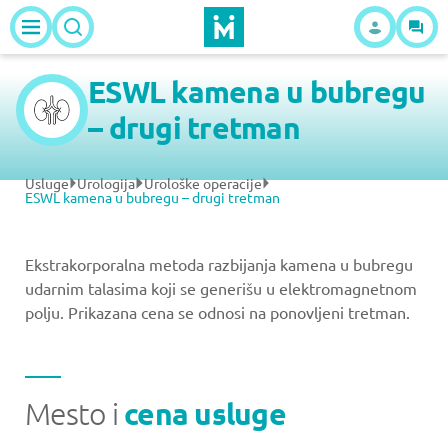
ESWL kamena u bubregu
– drugi tretman
Usluge
Urologija
Urološke operacije
ESWL kamena u bubregu – drugi tretman
Ekstrakorporalna metoda razbijanja kamena u bubregu
udarnim talasima koji se generišu u elektromagnetnom
polju. Prikazana cena se odnosi na ponovljeni tretman.
Mesto i
cena usluge