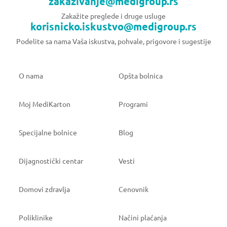
zakazivanje@medigroup.rs
Zakažite preglede i druge usluge
korisnicko.iskustvo@medigroup.rs
Podelite sa nama Vaša iskustva, pohvale, prigovore i sugestije
O nama
Opšta bolnica
Moj MediKarton
Programi
Specijalne bolnice
Blog
Dijagnostički centar
Vesti
Domovi zdravlja
Cenovnik
Poliklinike
Načini plaćanja