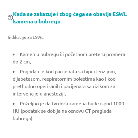
Kada se zakazuje i zbog čega se obavlja ESWL
kamena u bubregu
Indikacije za ESWL:
Kamen u bubregu ili početnom ureteru promera
do 2 cm,
Pogodan je kod pacijenata sa hipertenzijom,
dijabetesom, respiratornim bolestima kao i kod
prethodno operisanih i pacijenata sa rizikom za
intervencije u anesteziji,
Poželjno je da tvrdoća kamena bude ispod 1000
HU (podatak se dobija na osnovu CT pregleda
bubrega).