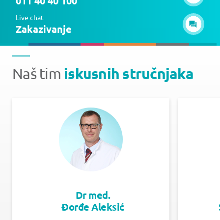
011 40 40 100
Live chat
Zakazivanje
iskusnih stručnjaka
Naš tim
Dr med.
Đorđe Aleksić