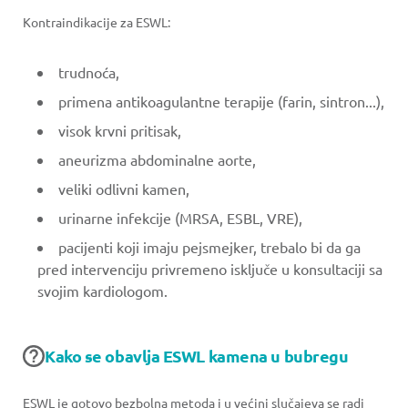
Kontraindikacije za ESWL:
trudnoća,
primena antikoagulantne terapije (farin, sintron...),
visok krvni pritisak,
aneurizma abdominalne aorte,
veliki odlivni kamen,
urinarne infekcije (MRSA, ESBL, VRE),
pacijenti koji imaju pejsmejker, trebalo bi da ga
pred intervenciju privremeno isključe u konsultaciji sa
svojim kardiologom.
Kako se obavlja ESWL kamena u bubregu
ESWL je gotovo bezbolna metoda i u većini slučajeva se radi