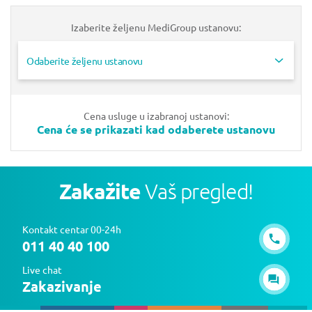
Izaberite željenu MediGroup ustanovu:
Odaberite željenu ustanovu
Cena usluge u izabranoj ustanovi:
Cena će se prikazati kad odaberete ustanovu
Zakažite
Vaš pregled!
Kontakt centar 00-24h
011 40 40 100
Live chat
Zakazivanje