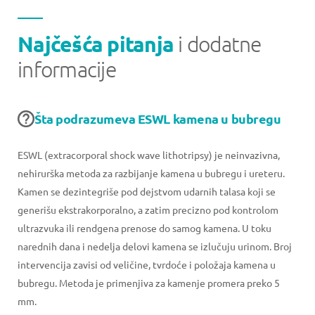
Najčešća pitanja
i dodatne
informacije
Šta podrazumeva ESWL kamena u bubregu
ESWL (extracorporal shock wave lithotripsy) je neinvazivna,
nehirurška metoda za razbijanje kamena u bubregu i ureteru.
Kamen se dezintegriše pod dejstvom udarnih talasa koji se
generišu ekstrakorporalno, a zatim precizno pod kontrolom
ultrazvuka ili rendgena prenose do samog kamena. U toku
narednih dana i nedelja delovi kamena se izlučuju urinom. Broj
intervencija zavisi od veličine, tvrdoće i položaja kamena u
bubregu. Metoda je primenjiva za kamenje promera preko 5
mm.