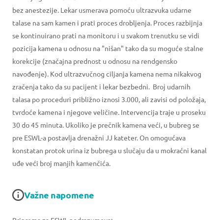
bez anestezije. Lekar usmerava pomoću ultrazvuka udarne
talase na sam kamen i prati proces drobljenja. Proces razbijnja
se kontinuirano prati na monitoru i u svakom trenutku se vidi
pozicija kamena u odnosu na "nišan" tako da su moguće stalne
korekcije (značajna prednost u odnosu na rendgensko
navođenje). Kod ultrazvučnog ciljanja kamena nema nikakvog
zračenja tako da su pacijent i lekar bezbedni. Broj udarnih
talasa po proceduri približno iznosi 3.000, ali zavisi od položaja,
tvrdoće kamena i njegove veličine. Intervencija traje u proseku
30 do 45 minuta. Ukoliko je prečnik kamena veći, u bubreg se
pre ESWL-a postavlja drenažni JJ kateter. On omogućava
konstatan protok urina iz bubrega u slučaju da u mokraćni kanal
uđe veći broj manjih kamenčića.
Važne napomene