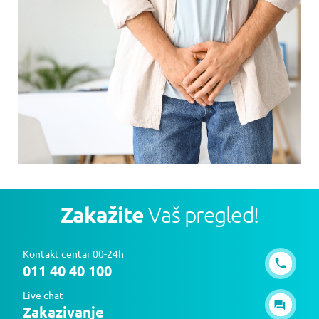
Zakažite
Vaš pregled!
Kontakt centar 00-24h
011 40 40 100
Live chat
Zakazivanje