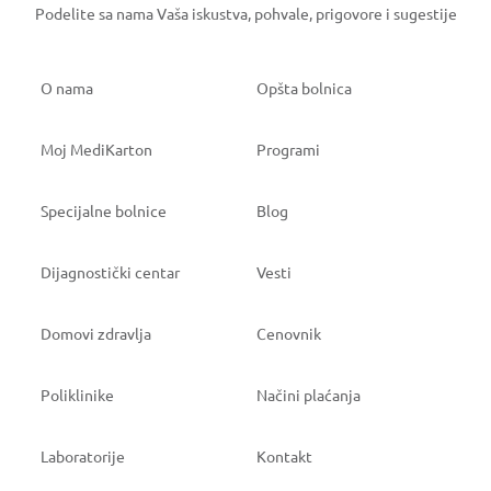
Podelite sa nama Vaša iskustva, pohvale, prigovore i sugestije
O nama
Opšta bolnica
Moj MediKarton
Programi
Specijalne bolnice
Blog
Dijagnostički centar
Vesti
Domovi zdravlja
Cenovnik
Poliklinike
Načini plaćanja
Laboratorije
Kontakt