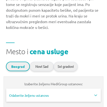
tome se registruju senzacije koje pacijent ima. Po
dostignutom punom kapacitetu bešike, od pacijenta se
traži da mokri i meri se protok urina. Na kraju se
ultrazvučnim pregledom meri eventualna zaostala
količina mokraće u bešici.
Mesto i
cena usluge
Beograd
Novi Sad
Svi gradovi
Izaberite željenu MediGroup ustanovu:
Odaberite željenu ustanovu