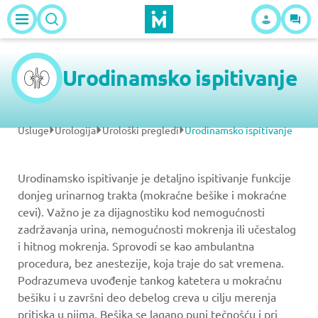
Urodinamsko ispitivanje
Usluge
Urologija
Urološki pregledi
Urodinamsko ispitivanje
Urodinamsko ispitivanje je detaljno ispitivanje funkcije
donjeg urinarnog trakta (mokraćne bešike i mokraćne
cevi). Važno je za dijagnostiku kod nemogućnosti
zadržavanja urina, nemogućnosti mokrenja ili učestalog
i hitnog mokrenja. Sprovodi se kao ambulantna
procedura, bez anestezije, koja traje do sat vremena.
Podrazumeva uvođenje tankog katetera u mokraćnu
bešiku i u završni deo debelog creva u cilju merenja
pritiska u njima. Bešika se lagano puni tečnošću i pri