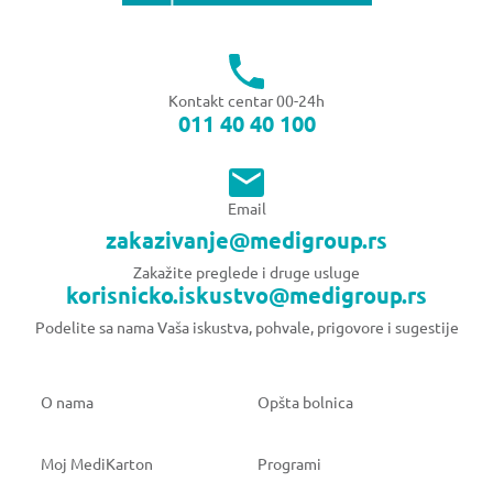
Kontakt centar 00-24h
011 40 40 100
Email
zakazivanje@medigroup.rs
Zakažite preglede i druge usluge
korisnicko.iskustvo@medigroup.rs
Podelite sa nama Vaša iskustva, pohvale, prigovore i sugestije
O nama
Opšta bolnica
Moj MediKarton
Programi