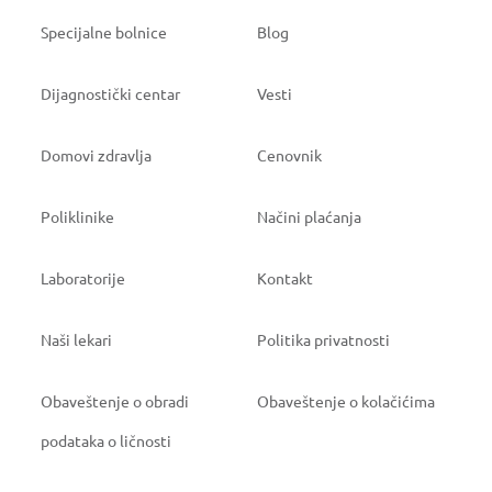
Specijalne bolnice
Blog
Dijagnostički centar
Vesti
Domovi zdravlja
Cenovnik
Poliklinike
Načini plaćanja
Laboratorije
Kontakt
Naši lekari
Politika privatnosti
Obaveštenje o obradi
Obaveštenje o kolačićima
podataka o ličnosti