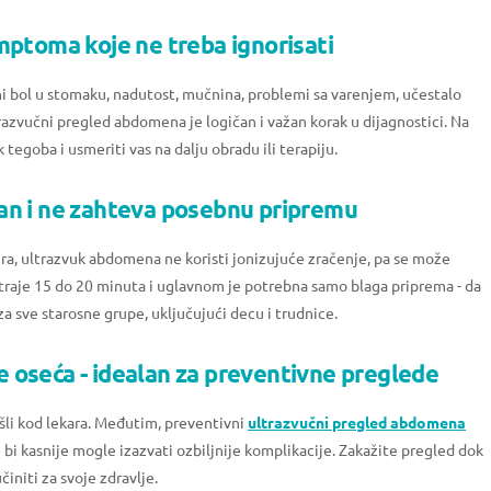
mptoma koje ne treba ignorisati
i bol u stomaku, nadutost, mučnina, problemi sa varenjem, učestalo
razvučni pregled abdomena je logičan i važan korak u dijagnostici. Na
tegoba i usmeriti vas na dalju obradu ili terapiju.
an i ne zahteva posebnu pripremu
ura, ultrazvuk abdomena ne koristi jonizujuće zračenje, pa se može
 traje 15 do 20 minuta i uglavnom je potrebna samo blaga priprema - da
za sve starosne grupe, uključujući decu i trudnice.
ne oseća - idealan za preventivne preglede
išli kod lekara. Međutim, preventivni
ultrazvučni pregled abdomena
bi kasnije mogle izazvati ozbiljnije komplikacije. Zakažite pregled dok
činiti za svoje zdravlje.