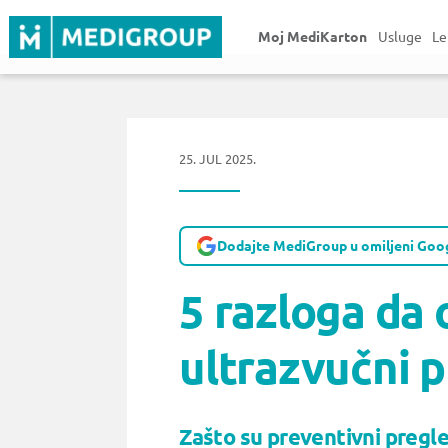
Moj MediKarton
Usluge
Le
25. JUL 2025.
Dodajte MediGroup u omiljeni Goog
5 razloga da
ultrazvučni 
Zašto su preventivni pregle