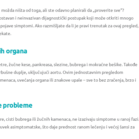
 možda ništa od toga, ali ste odavno planirali da „proverite sve“?
ostavan i neinvazivan dijagnostički postupak koji može otkriti mnogo
e pojave simptomi. Ako razmišljate da li je pravi trenutak za ovaj pregled,
ekate.
ih organa
e, žučne kese, pankreasa, slezine, bubrega i mokraćne bešike. Takođe
rbušne duplje, uključujući aortu. Ovim jednostavnim pregledom
amenaca, uvećanja organa ili znakove upale – sve to bez zračenja, brzo i
ne probleme
 cisti bubrega ili žučnih kamenaca, ne izazivaju simptome u ranoj fazi
uvek asimptomatske, što daje prednost ranom lečenju i većoj šansi za