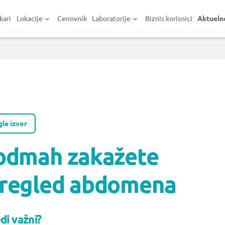
kari
Lokacije
Cenovnik
Laboratorije
Biznis korisnici
Aktueln
le izvor
 odmah zakažete
pregled abdomena
di važni?