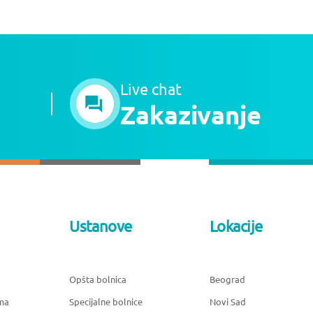
Live chat
Zakazivanje
Ustanove
Lokacije
Opšta bolnica
Beograd
ma
Specijalne bolnice
Novi Sad