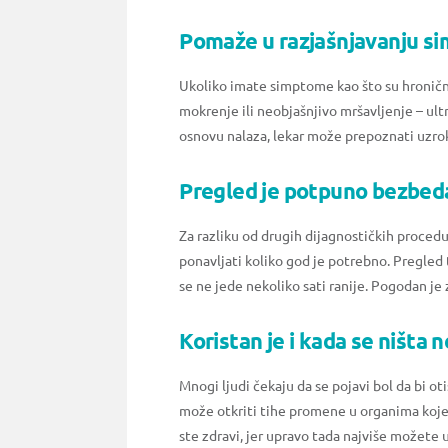
Pomaže u razjašnjavanju si
Ukoliko imate simptome kao što su hroničn
mokrenje ili neobjašnjivo mršavljenje – ult
osnovu nalaza, lekar može prepoznati uzrok 
Pregled je potpuno bezbed
Za razliku od drugih dijagnostičkih proced
ponavljati koliko god je potrebno. Pregled
se ne jede nekoliko sati ranije. Pogodan je 
Koristan je i kada se ništa 
Mnogi ljudi čekaju da se pojavi bol da bi ot
može otkriti tihe promene u organima koje 
ste zdravi, jer upravo tada najviše možete u