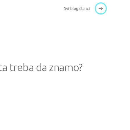
Svi blog članci
šta treba da znamo?