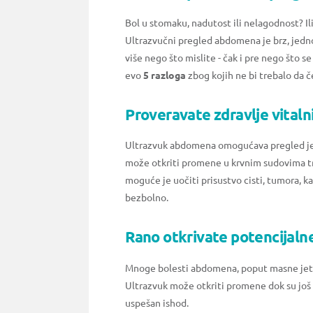
Bol u stomaku, nadutost ili nelagodnost? Ili
Ultrazvučni pregled abdomena je brz, jedn
više nego što mislite - čak i pre nego što s
evo
5 razloga
zbog kojih ne bi trebalo da č
Proveravate zdravlje vitaln
Ultrazvuk abdomena omogućava pregled jetr
može otkriti promene u krvnim sudovima t
moguće je uočiti prisustvo cisti, tumora, k
bezbolno.
Rano otkrivate potencijal
Mnoge bolesti abdomena, poput masne jetre,
Ultrazvuk može otkriti promene dok su još 
uspešan ishod.