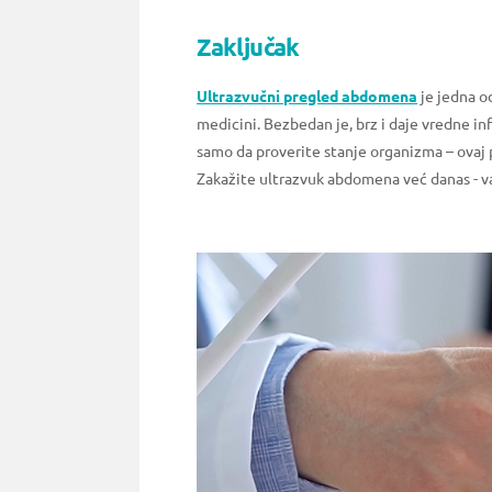
Zaključak
Ultrazvučni pregled abdomena
je jedna o
medicini. Bezbedan je, brz i daje vredne in
samo da proverite stanje organizma – ovaj
Zakažite ultrazvuk abdomena već danas - va