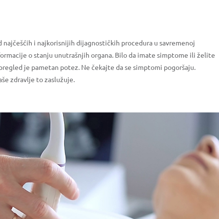
d najčešćih i najkorisnijih dijagnostičkih procedura u savremenoj
formacije o stanju unutrašnjih organa. Bilo da imate simptome ili želite
 pregled je pametan potez. Ne čekajte da se simptomi pogoršaju.
še zdravlje to zaslužuje.