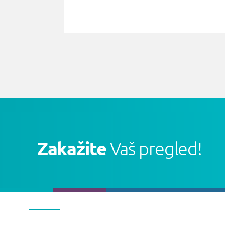
Zakažite
Vaš pregled!