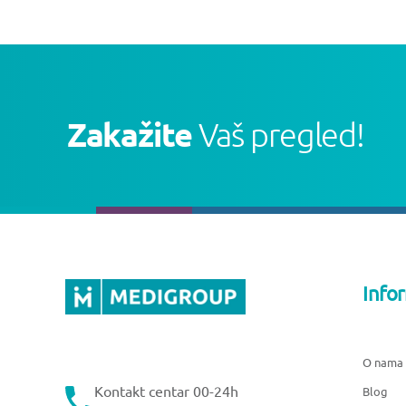
Zakažite
Vaš pregled!
Info
O nama
Kontakt centar 00-24h
Blog