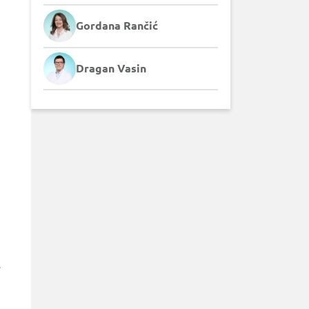
Gordana Rančić
Dragan Vasin
.