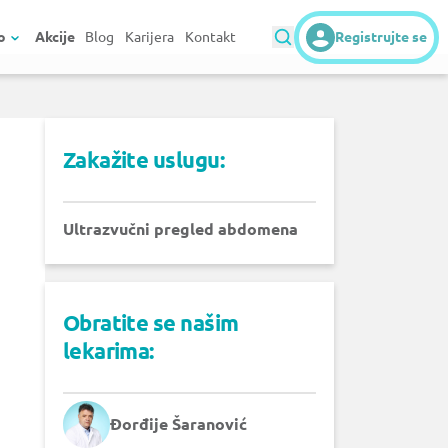
o
Akcije
Blog
Karijera
Kontakt
Registrujte se
Zakažite uslugu:
Ultrazvučni pregled abdomena
Obratite se našim
lekarima:
Đorđije Šaranović