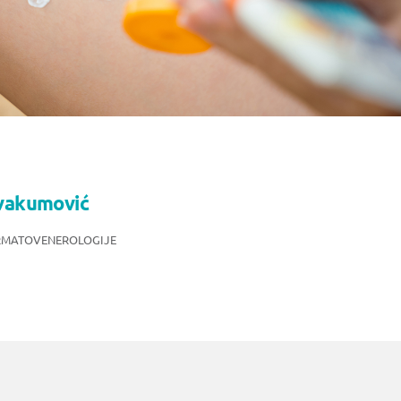
Avakumović
ERMATOVENEROLOGIJE