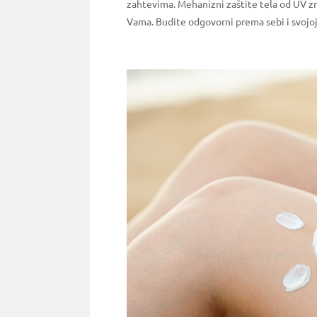
zahtevima. Mehanizni zaštite tela od UV zra
Vama. Budite odgovorni prema sebi i svojoj 