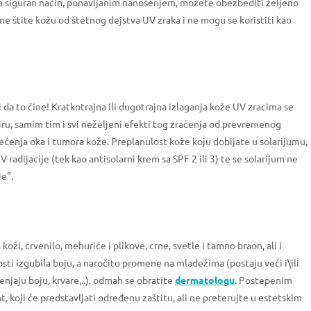
 siguran način, ponavljanim nanošenjem, možete obezbediti željeno
i ne štite kožu od štetnog dejstva UV zraka i ne mogu se koristiti kao
i da to čine! Kratkotrajna ili dugotrajna izlaganja kože UV zracima se
iru, samim tim i svi neželjeni efekti tog zračenja od prevremenog
ećenja oka i tumora kože. Preplanulost kože koju dobijate u solarijumu,
 radijacije (tek kao antisolarni krem sa SPF 2 ili 3) te se solarijum ne
je".
ži, crvenilo, mehuriće i plikove, crne, svetle i tamno braon, ali i
osti izgubila boju, a naročito promene na mladežima (postaju veći i\ili
menjaju boju, krvare,..), odmah se obratite
dermatologu
. Postepenim
 koji će predstavljati određenu zaštitu, ali ne preterujte u estetskim