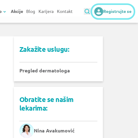
o
Akcije
Blog
Karijera
Kontakt
Registrujte se
Zakažite uslugu:
Pregled dermatologa
Obratite se našim
lekarima:
Nina Avakumović