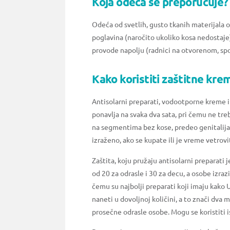
Koja odeća se preporučuje?
Odeća od svetlih, gusto tkanih materijala 
poglavina (naročito ukoliko kosa nedostaje
provode napolju (radnici na otvorenom, spor
Kako koristiti zaštitne kre
Antisolarni preparati, vodootporne kreme i 
ponavlja na svaka dva sata, pri čemu ne treb
na segmentima bez kose, predeo genitalija
izraženo, ako se kupate ili je vreme vetrovi
Zaštita, koju pružaju antisolarni preparati
od 20 za odrasle i 30 za decu, a osobe izra
čemu su najbolji preparati koji imaju kako 
naneti u dovoljnoj količini, a to znači dva 
prosečne odrasle osobe. Mogu se koristiti 