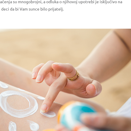
čenja su mnogobrojni, a odluka o njihovoj upotrebi je isključivo na
deci da bi Vam sunce bilo prijatelj.