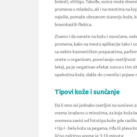
bolesti, vitiligo. Takođe, sunce može doves
promena u mladežu, ali i na mestima na koj
najviše, pomaže ubrzanom starenju kože, ko
braonkastih flekica.
Znamo i da nanete na kožu i osunčane, neke 
promena, kako na mestu aplikacije tako i u
sa nekim kozmetičkim preparatima, parfemim
unete u organizam, povećavaju osetljivost 
leka), pa je negativan efekat sunca u tim 
opekotina kože, dakle do crvenila i pojave
Tipovi kože i sunčanje
Da li smo svi jednako osetljivi na sunčevo 
vreme izraženo u minutima, za koje koža be
vremena zavisi od fototipa kože gde razlik
• tip I - bela koža sa pegama, riđa ili plava 
lično zaštitno vreme je 3-10 minuta;