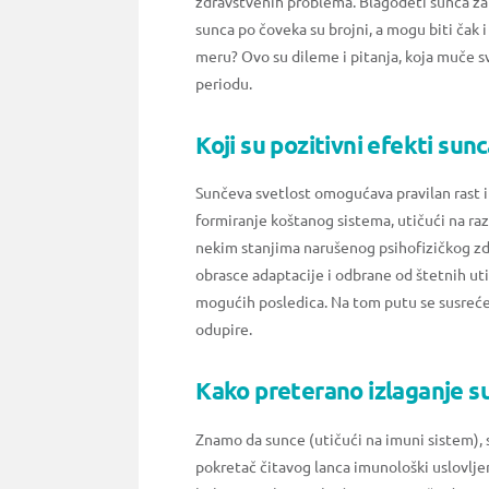
zdravstvenih problema. Blagodeti sunca za s
sunca po čoveka su brojni, a mogu biti čak i 
meru? Ovo su dileme i pitanja, koja muče sv
periodu.
Koji su pozitivni efekti sun
Sunčeva svetlost omogućava pravilan rast 
formiranje koštanog sistema, utičući na ra
nekim stanjima narušenog psihofizičkog zdra
obrasce adaptacije i odbrane od štetnih uti
mogućih posledica. Na tom putu se susreć
odupire.
Kako preterano izlaganje s
Znamo da sunce (utičući na imuni sistem), 
pokretač čitavog lanca imunološki uslovljen