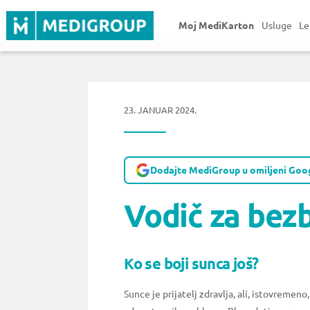
Moj MediKarton
Usluge
Le
23. JANUAR 2024.
Dodajte MediGroup u omiljeni Goog
Vodič za bez
Ko se boji sunca još?
Sunce je prijatelj zdravlja, ali, istovreme