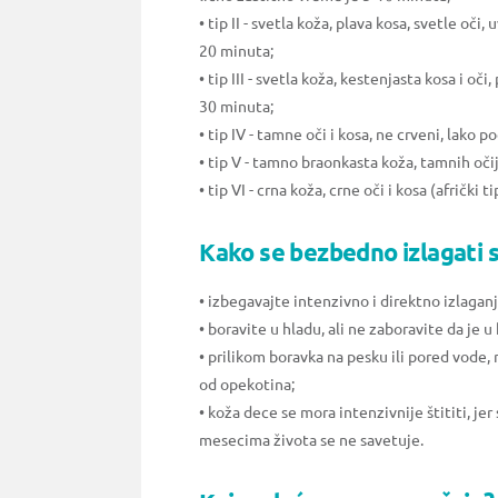
• tip II - svetla koža, plava kosa, svetle oč
20 minuta;
• tip III - svetla koža, kestenjasta kosa i oč
30 minuta;
• tip IV - tamne oči i kosa, ne crveni, lako 
• tip V - tamno braonkasta koža, tamnih očij
• tip VI - crna koža, crne oči i kosa (afrički 
Kako se bezbedno izlagati 
• izbegavajte intenzivno i direktno izlagan
• boravite u hladu, ali ne zaboravite da je u
• prilikom boravka na pesku ili pored vode, 
od opekotina;
• koža dece se mora intenzivnije štititi, j
mesecima života se ne savetuje.