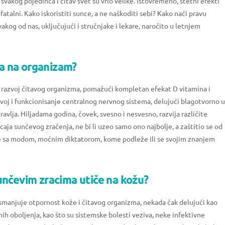
vakog pojedinca i čitav svet su vrlo velike. Istovremeno, štetni efekti
fatalni. Kako iskoristiti sunce, a ne naškoditi sebi? Kako naći pravu
akog od nas, uključujući i stručnjake i lekare, naročito u letnjem
ca na organizam?
i razvoj čitavog organizma, pomažući kompletan efekat D vitamina i
zvoj i funkcionisanje centralnog nervnog sistema, delujući blagotvorno 
vlja. Hiljadama godina, čovek, svesno i nesvesno, razvija različite
caja sunčevog zračenja, ne bi li uzeo samo ono najbolje, a zaštitio se od
e sa modom, moćnim diktatorom, kome podleže ili se svojim znanjem
unčevim zracima utiče na kožu?
smanjuje otpornost kože i čitavog organizma, nekada čak delujući kao
ih oboljenja, kao što su sistemske bolesti veziva, neke infektivne