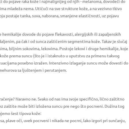
ti do pojave raka kože i najmalignijeg od njih - melanoma, dovodeći do
ima mladeža nema. Utičući na sve strukture kože, a na vezivno tkivo
ja postaje tanka, suva, naborana, smanjene elastičnosti, uz pojavu
hemikalije dovode do pojave flekavosti, alergijskih ili zapaljenskih
daljenim, pa čak i od sunca zaštićenim segmentima kože. Takav je slučaj
a, biljnim sokovima, lekovima. Postoje lekovi i druge hemikalije, koje
kože prema suncu (što je i istaknuto u uputstvu za primenu takvog
situacijama posebno izražen. Intenzivno izlaganje suncu može dovesti do
 mehurova sa ljuštenjem i perutanjem.
zračenje? Naravno ne. Svako od nas ima svoje specifično, lično zaštitno
z zaštite može biti izložena suncu pre nego što pocrveni. Dužina tog
ujemo šest tipova kože:
kosa, plave oči, uvek pocrveni i nikada ne pocrni, lako izgori pri sunčanju,