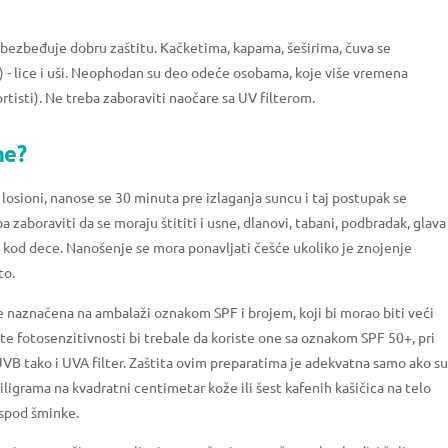
obezbeđuje dobru zaštitu. Kačketima, kapama, šeširima, čuva se
) - lice i uši. Neophodan su deo odeće osobama, koje više vremena
tisti). Ne treba zaboraviti naočare sa UV filterom.
me?
losioni, nanose se 30 minuta pre izlaganja suncu i taj postupak se
a zaboraviti da se moraju štititi i usne, dlanovi, tabani, podbradak, glava
 kod dece. Nanošenje se mora ponavljati češće ukoliko je znojenje
to.
 je naznačena na ambalaži oznakom SPF i brojem, koji bi morao biti veći
zite fotosenzitivnosti bi trebale da koriste one sa oznakom SPF 50+, pri
UVB tako i UVA filter. Zaštita ovim preparatima je adekvatna samo ako s
miligrama na kvadratni centimetar kože ili šest kafenih kašičica na telo
ispod šminke.