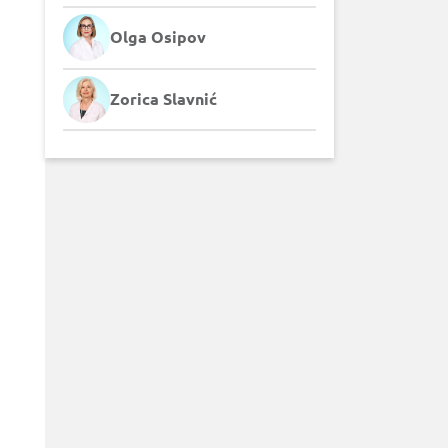
Olga Osipov
Zorica Slavnić
u