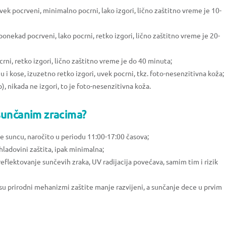
i, uvek pocrveni, minimalno pocrni, lako izgori, lično zaštitno vreme je 10-
i, ponekad pocrveni, lako pocrni, retko izgori, lično zaštitno vreme je 20-
pocrni, retko izgori, lično zaštitno vreme je do 40 minuta;
u i kose, izuzetno retko izgori, uvek pocrni, tkz. foto-nesenzitivna koža;
tip), nikada ne izgori, to je foto-nesenzitivna koža.
sunčanim zracima?
je suncu, naročito u periodu 11:00-17:00 časova;
 hladovini zaštita, ipak minimalna;
reflektovanje sunčevih zraka, UV radijacija povećava, samim tim i rizik
er su prirodni mehanizmi zaštite manje razvijeni, a sunčanje dece u prvim