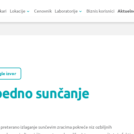
kari
Lokacije
Cenovnik
Laboratorije
Biznis korisnici
Aktueln
le izvor
bedno sunčanje
no, preterano izlaganje sunčevim zracima pokreće niz ozbiljnih