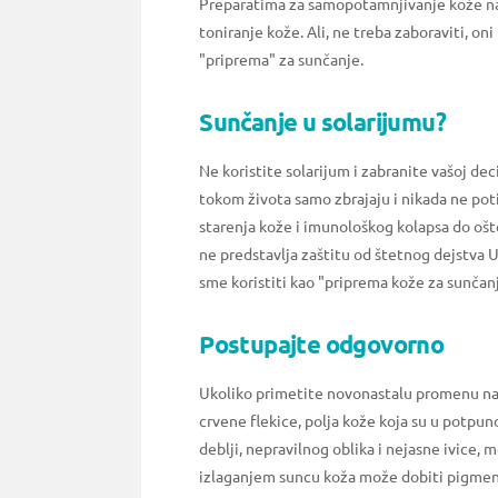
Preparatima za samopotamnjivanje kože na
toniranje kože. Ali, ne treba zaboraviti, on
"priprema" za sunčanje.
Sunčanje u solarijumu?
Ne koristite solarijum i zabranite vašoj dec
tokom života samo zbrajaju i nikada ne pot
starenja kože i imunološkog kolapsa do ošt
ne predstavlja zaštitu od štetnog dejstva UV
sme koristiti kao "priprema kože za sunčan
Postupajte odgovorno
Ukoliko primetite novonastalu promenu na ko
crvene flekice, polja kože koja su u potpun
deblji, nepravilnog oblika i nejasne ivice, 
izlaganjem suncu koža može dobiti pigment,