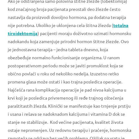
Ako je odstranjena samo polovina štitne žlezde (lobektomija)
kod značajnog broja pacijenata preostali deo žlezde često
nastavlja da proizvodi dovoljno hormona, pa dodatna terapija
nije potrebna. Ukoliko je uklonjena cela štitna žlezda (
totalna
tiroidektomija
) pacijenti moraju doživotno uzimati hormonsku
nadokandu koja zamenjuje prirodni hormon štitne žlezde. Ovo
je jednostavna terapija – jedna tableta dnevno, koja
obezbeđuje normalno funkcionisanje organizma. U ranom
postoperativnom periodu može se javiti promuklost koja se
obično povlači u roku od nekoliko nedelja. Izuzetno retko
promena glasa može ostati i kao trajna posledica operacije.
Najčešća rana komplikacija operacije je pad nivoa kalcijuma u
krvi koji je posledica privremenog ili ređe trajnog oštećenja
paraštitastih žlezda. Klinički se manifestuje kao trnjenje prstiju
i usana i rešava se nadoknadom kalcijuma i vitamina D dok se
stanje ne stabilizuje. Kod većine pacijenata, kvalitet života
ostaje nepromenjen. Uz redovnu terapiju i praćenje, hormonska
ravnoteža se održava bez većih problema. Ožiljak na vratu je