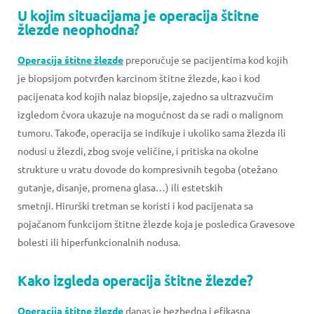
U kojim situacijama je operacija štitne
žlezde neophodna?
Operacija štitne žlezde
preporučuje se pacijentima kod kojih
je biopsijom potvrđen karcinom štitne žlezde, kao i kod
pacijenata kod kojih nalaz biopsije, zajedno sa ultrazvučim
izgledom čvora ukazuje na mogućnost da se radi o malignom
tumoru. Takođe, operacija se indikuje i ukoliko sama žlezda ili
nodusi u žlezdi, zbog svoje veličine, i pritiska na okolne
strukture u vratu dovode do kompresivnih tegoba (otežano
gutanje, disanje, promena glasa…) ili estetskih
smetnji. Hirurški tretman se koristi i kod pacijenata sa
pojačanom funkcijom štitne žlezde koja je posledica Gravesove
bolesti ili hiperfunkcionalnih nodusa.
Kako izgleda operacija štitne žlezde?
Operacija štitne žlezde
danas je bezbedna i efikasna