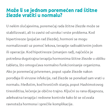
Može li se jednom poremećen rad štitne
žlezde vratiti u normalu?
U nekim slučajevima, poremećaj rada štitne žlezde može se
stabilizovati, ali to zavisi od uzroka i vrste problema. Kod
hipertireoze (pojačan rad žlezde), hormoni se mogu
normalizovati uz pomoć lekova, terapije radioaktivnim jodom
ili operacije. Kod hipotireoze (smanjen rad), najčešće je
potrebna dugotrajna terapija hormonima štitne žlezde u obliku
tableta, što omogućava normalno funkcionisanje organizma.
Ako je poremećaj privremen, poput upale žlezde nakon
porođaja ili virusne infekcije, rad žlezde se ponekad sam vrati u
normalu. Međutim, kod hroničnih stanja, poput Hashimotovog
tireoiditisa, lečenje je obično trajno. Ključni su rana dijagnoza,
adekvatna terapija i redovne kontrole kako bi se očuvala
ravnoteža hormona i sprečile komplikacije.