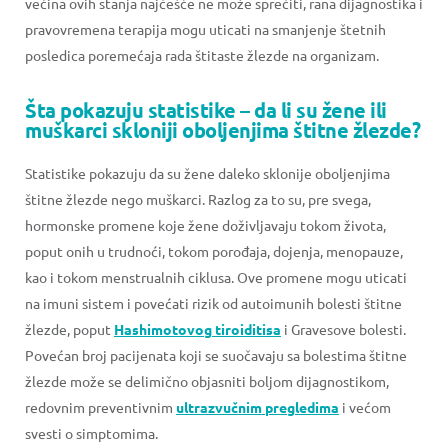
većina ovih stanja najčešće ne može sprečiti, rana dijagnostika i
pravovremena terapija mogu uticati na smanjenje štetnih
posledica poremećaja rada štitaste žlezde na organizam.
Šta pokazuju statistike – da li su žene ili
muškarci skloniji oboljenjima štitne žlezde?
Statistike pokazuju da su žene daleko sklonije oboljenjima
štitne žlezde nego muškarci. Razlog za to su, pre svega,
hormonske promene koje žene doživljavaju tokom života,
poput onih u trudnoći, tokom porođaja, dojenja, menopauze,
kao i tokom menstrualnih ciklusa. Ove promene mogu uticati
na imuni sistem i povećati rizik od autoimunih bolesti štitne
žlezde, poput
Hashimotovog tiroiditisa
i Gravesove bolesti.
Povećan broj pacijenata koji se suočavaju sa bolestima štitne
žlezde može se delimično objasniti boljom dijagnostikom,
redovnim preventivnim
ultrazvučnim pregledima
i većom
svesti o simptomima.