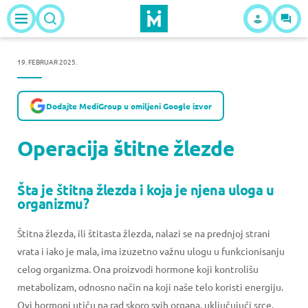
19. FEBRUAR 2025.
Dodajte MediGroup u omiljeni Google izvor
Operacija štitne žlezde
Šta je štitna žlezda i koja je njena uloga u
organizmu?
Štitna žlezda, ili štitasta žlezda, nalazi se na prednjoj strani
vrata i iako je mala, ima izuzetno važnu ulogu u funkcionisanju
celog organizma. Ona proizvodi hormone koji kontrolišu
metabolizam, odnosno način na koji naše telo koristi energiju.
Ovi hormoni utiču na rad skoro svih organa, uključujući srce,