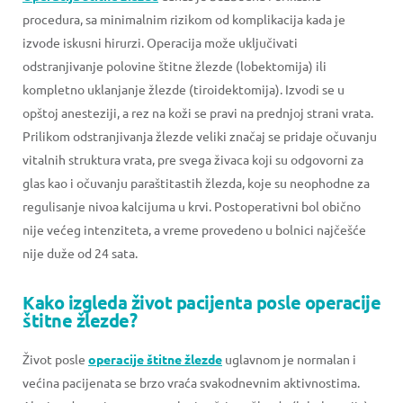
procedura, sa minimalnim rizikom od komplikacija kada je
izvode iskusni hirurzi. Operacija može uključivati
odstranjivanje polovine štitne žlezde (lobektomija) ili
kompletno uklanjanje žlezde (tiroidektomija). Izvodi se u
opštoj anesteziji, a rez na koži se pravi na prednjoj strani vrata.
Prilikom odstranjivanja žlezde veliki značaj se pridaje očuvanju
vitalnih struktura vrata, pre svega živaca koji su odgovorni za
glas kao i očuvanju paraštitastih žlezda, koje su neophodne za
regulisanje nivoa kalcijuma u krvi. Postoperativni bol obično
nije većeg intenziteta, a vreme provedeno u bolnici najčešće
nije duže od 24 sata.
Kako izgleda život pacijenta posle operacije
štitne žlezde?
Život posle
operacije štitne žlezde
uglavnom je normalan i
većina pacijenata se brzo vraća svakodnevnim aktivnostima.