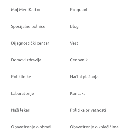
Moj MediKarton
Programi
Specijalne bolnice
Blog
Dijagnostički centar
Vesti
Domovi zdravlja
Cenovnik
Poliklinike
Načini plaćanja
Laboratorije
Kontakt
Naši lekari
Politika privatnosti
Obaveštenje o obradi
Obaveštenje o kolačićima