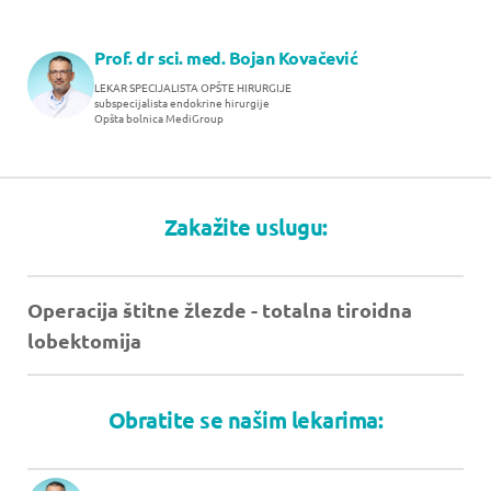
Prof. dr sci. med. Bojan Kovačević
LEKAR SPECIJALISTA OPŠTE HIRURGIJE
subspecijalista endokrine hirurgije
Opšta bolnica MediGroup
Zakažite uslugu:
Operacija štitne žlezde - totalna tiroidna
lobektomija
Obratite se našim lekarima: