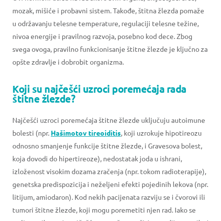
mozak, mišiće i probavni sistem. Takođe, štitna žlezda pomaže
u održavanju telesne temperature, regulaciji telesne težine,
nivoa energije i pravilnog razvoja, posebno kod dece. Zbog
svega ovoga, pravilno funkcionisanje štitne žlezde je ključno za
opšte zdravlje i dobrobit organizma.
Koji su najčešći uzroci poremećaja rada
štitne žlezde?
Najčešći uzroci poremećaja štitne žlezde uključuju autoimune
bolesti (npr.
Hašimotov tireoiditis
, koji uzrokuje hipotireozu
odnosno smanjenje funkcije štitne žlezde, i Gravesova bolest,
koja dovodi do hipertireoze), nedostatak joda u ishrani,
izloženost visokim dozama zračenja (npr. tokom radioterapije),
genetska predispozicija i neželjeni efekti pojedinih lekova (npr.
litijum, amiodaron). Kod nekih pacijenata razviju se i čvorovi ili
tumori štitne žlezde, koji mogu poremetiti njen rad. Iako se