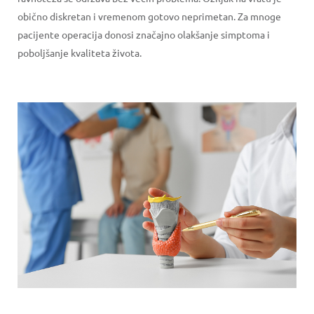
obično diskretan i vremenom gotovo neprimetan. Za mnoge
pacijente operacija donosi značajno olakšanje simptoma i
poboljšanje kvaliteta života.